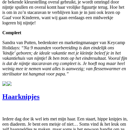
de bekende kleurstelling overal gebruikt, je wordt omringd door
nijntje spullen en overal komt haar vrolijke figuurtje terug. Hoe het
is om in zo’n stacaravan te verblijven kun je in juni ook lezen op
Gaaf voor Kinderen, want wij gaan eerdaags een midweekje
logeren bij nijntje!
Compleet
Sandra van Putten, bedenkster en marketingmanager van Keycamp
Holidays:
“Na 9 maanden voorbereiding is dan eindelijk ons
'kindje' geboren; de ideale vakantie met je kleintje beleef je in het
vakantiehuis van nijntje! Ik ben trots op het eindresultaat. Vooral fijn
is dat de nijntje stacaravan erg compleet is. Je hoeft nog maar heel
weinig mee te nemen want alles is aanwezig; van flessenwarmer en
sterilisator tot hangmat voor papa.”
Haarknipjes
Iedere dag doe ik wel iets met mijn haar. Een staart, hippe knipjes in,
een diadeem. Je bent een meisje of niet… Soms vind ik het leuk om
zelf haarspeldjes te maken, maar soms is het gewoon handig om ze