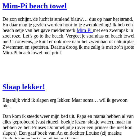
Mim-Pi beach towel
De zon schijnt, de lucht is stralend blauw… dus op naar het strand.
En daar mag je gezien worden hoor in je zwemkleding! Ik heb een
beach setje van het gave meidenmerk
Mim-Pi
met een zwempak in
zoet roze. Let’s go to the beach. Vergeet je strandtas en beach towel
niet! Trouwens, je kunt er ook mee naar het zwembad of natuurplas.
Zwemmen en spetteren. Daarna droog ik me zalig is met zo’n grote
Mim-Pi beach towel met print.
Slaap lekker!
Eigenlijk vind ik slapen erg lekker. Maar soms… wil ik gewoon
niet.
Dan kom ik steeds weer mijn bed uit. Papa en mama hebben al van
alles geprobeerd (vast ritueel, boekje lezen, slokje water), maar nu
hebben ze het: Prinses Dommelijntje (over een prinses die niet kon
slapen). Een gaaf boek van An en dochter Louise (zij maakte
kindertekeningen) van uitgeverij Clavis.