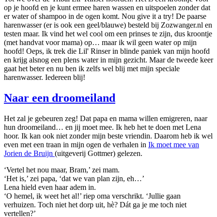
op je hoofd en je kunt ermee haren wassen en uitspoelen zonder dat
er water of shampoo in de ogen komt. Nou give it a try! De paarse
harenwasser (er is ook een geel/blauwe) besteld bij Zozwanger.nl en
testen maar. Ik vind het wel cool om een prinses te zijn, dus kroontje
(met handvat voor mama) op… maar ik wil geen water op mijn
hoofd! Oeps, ik trek die Lil' Rinser in blinde paniek van mijn hoofd
en krijg alsnog een plens water in mijn gezicht. Maar de tweede keer
gaat het beter en nu ben ik zelfs wel blij met mijn speciale
harenwasser. Iedereen blij!
Naar een droomeiland
Het zal je gebeuren zeg! Dat papa en mama willen emigreren, naar
hun droomeiland… en jij moet mee. Ik heb het te doen met Lena
hoor. Ik kan ook niet zonder mijn beste vriendin. Daarom heb ik wel
even met een traan in mijn ogen de verhalen in
Ik moet mee van
Jorien de Bruijn
(uitgeverij Gottmer) gelezen.
‘Vertel het nou maar, Bram,’ zei mam.
‘Het is,’ zei papa, ‘dat we van plan zijn, eh…’
Lena hield even haar adem in.
‘O hemel, ik weet het al!’ riep oma verschrikt. ‘Jullie gaan
verhuizen. Toch niet het dorp uit, hè? Dát ga je me toch niet
vertellen?’