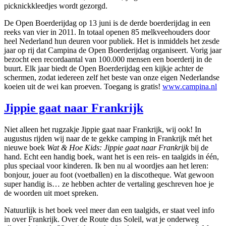
picknickkleedjes wordt gezorgd.
De Open Boerderijdag op 13 juni is de derde boerderijdag in een
reeks van vier in 2011. In totaal openen 85 melkveehouders door
heel Nederland hun deuren voor publiek. Het is inmiddels het zesde
jaar op rij dat Campina de Open Boerderijdag organiseert. Vorig jaar
bezocht een recordaantal van 100.000 mensen een boerderij in de
buurt. Elk jaar biedt de Open Boerderijdag een kijkje achter de
schermen, zodat iedereen zelf het beste van onze eigen Nederlandse
koeien uit de wei kan proeven. Toegang is gratis!
www.campina.nl
Jippie gaat naar Frankrijk
Niet alleen het rugzakje Jippie gaat naar Frankrijk, wij ook! In
augustus rijden wij naar de te gekke camping in Frankrijk mét het
nieuwe boek
Wat & Hoe Kids: Jippie gaat naar Frank
rijk
bij de
hand. Echt een handig boek, want het is een reis- en taalgids in één,
plus speciaal voor kinderen. Ik ben nu al woordjes aan het leren:
bonjour, jouer au foot (voetballen) en la discotheque. Wat gewoon
super handig is… ze hebben achter de vertaling geschreven hoe je
de woorden uit moet spreken.
Natuurlijk is het boek veel meer dan een taalgids, er staat veel info
in over Frankrijk. Over de Route dus Soleil, wat je onderweg