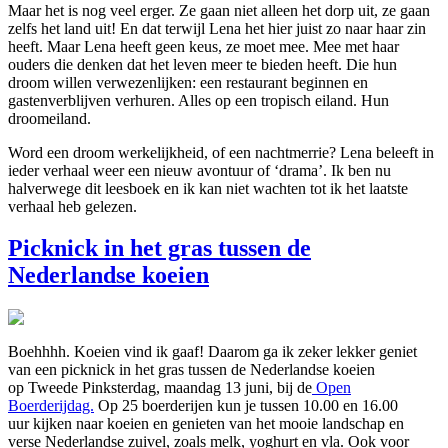
Maar het is nog veel erger. Ze gaan niet alleen het dorp uit, ze gaan
zelfs het land uit! En dat terwijl Lena het hier juist zo naar haar zin
heeft. Maar Lena heeft geen keus, ze moet mee. Mee met haar
ouders die denken dat het leven meer te bieden heeft. Die hun
droom willen verwezenlijken: een restaurant beginnen en
gastenverblijven verhuren. Alles op een tropisch eiland. Hun
droomeiland.
Word een droom werkelijkheid, of een nachtmerrie? Lena beleeft in
ieder verhaal weer een nieuw avontuur of ‘drama’. Ik ben nu
halverwege dit leesboek en ik kan niet wachten tot ik het laatste
verhaal heb gelezen.
Picknick in het gras tussen de
Nederlandse koeien
Boehhhh. Koeien vind ik gaaf! Daarom ga ik zeker lekker geniet
van een picknick in het gras tussen de Nederlandse koeien
op Tweede Pinksterdag, maandag 13 juni, bij de
Open
Boerderijdag.
Op 25 boerderijen kun je tussen 10.00 en 16.00
uur kijken naar koeien en genieten van het mooie landschap en
verse Nederlandse zuivel, zoals melk, yoghurt en vla. Ook voor