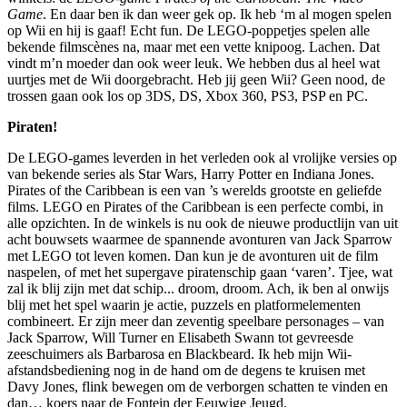
Game
. En daar ben ik dan weer gek op. Ik heb ‘m al mogen spelen
op Wii en hij is gaaf! Echt fun. De LEGO-poppetjes spelen alle
bekende filmscènes na, maar met een vette knipoog. Lachen. Dat
vindt m’n moeder dan ook weer leuk. We hebben dus al heel wat
uurtjes met de Wii doorgebracht. Heb jij geen Wii? Geen nood, de
trossen gaan ook los op
3DS, DS, Xbox 360, PS3, PSP en PC.
Piraten!
De LEGO-games leverden in het verleden ook al vrolijke versies op
van bekende series als Star Wars, Harry Potter en Indiana Jones.
Pirates of the Caribbean is een van ’s werelds grootste en geliefde
films. LEGO en Pirates of the Caribbean is een perfecte combi, in
alle opzichten. In de winkels is nu ook de nieuwe productlijn van uit
acht bouwsets waarmee de spannende avonturen van Jack Sparrow
met LEGO tot leven komen. Dan kun je de avonturen uit de film
naspelen, of met het supergave piratenschip gaan ‘varen’. Tjee, wat
zal ik blij zijn met dat schip... droom, droom. Ach, ik ben al onwijs
blij met het spel waarin je actie, puzzels en platformelementen
combineert. Er zijn meer dan zeventig speelbare personages – van
Jack Sparrow, Will Turner en Elisabeth Swann tot gevreesde
zeeschuimers als Barbarosa en Blackbeard. Ik heb mijn Wii-
afstandsbediening nog in de hand om de degens te kruisen met
Davy Jones, flink bewegen om de verborgen schatten te vinden en
dan… koers naar de Fontein der Eeuwige Jeugd.