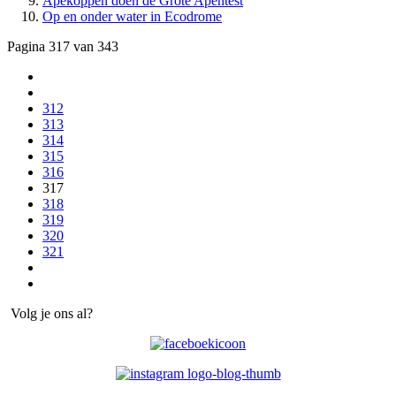
Apekoppen doen de Grote Apentest
Op en onder water in Ecodrome
Pagina 317 van 343
312
313
314
315
316
317
318
319
320
321
Volg je ons al?