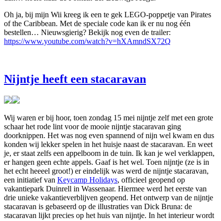
Oh ja, bij mijn Wii kreeg ik een te gek LEGO-poppetje van Pirates
of the Caribbean. Met de speciale code kan ik er nu nog één
bestellen… Nieuwsgierig? Bekijk nog even de trailer:
https://www.youtube.com/watch?v=hXAmndSX72Q
Nijntje heeft een stacaravan
Wij waren er bij hoor, toen zondag 15 mei nijntje zelf met een grote
schaar het rode lint voor de mooie nijntje stacaravan ging
doorknippen. Het was nog even spannend of nijn wel kwam en dus
konden wij lekker spelen in het huisje naast de stacaravan. En weet
je, er staat zelfs een appelboom in de tuin. Ik kan je wel verklappen,
er hangen geen echte appels. Gaaf is het wel. Toen nijntje (ze is in
het echt heeeel groot!) er eindelijk was werd de nijntje stacaravan,
een initiatief van
Keycamp Holidays
, officieel geopend op
vakantiepark Duinrell in Wassenaar. Hiermee werd het eerste van
drie unieke vakantieverblijven geopend. Het ontwerp van de nijntje
stacaravan is gebaseerd op de illustraties van Dick Bruna: de
stacaravan lijkt precies op het huis van nijntje. In het interieur wordt