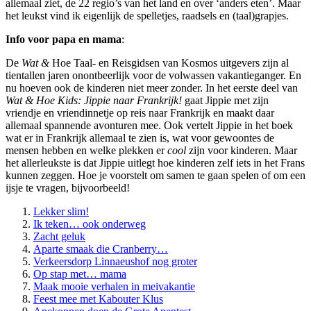
allemaal ziet, de 22 regio’s van het land en over ‘anders eten’. Maar
het leukst vind ik eigenlijk de spelletjes, raadsels en (taal)grapjes.
Info voor papa en mama
:
De
Wat &
Hoe Taal- en Reisgidsen van Kosmos uitgevers zijn al
tientallen jaren onontbeerlijk voor de volwassen vakantieganger. En
nu hoeven ook de kinderen niet meer zonder. In het eerste deel van
Wat & Hoe Kids: Jippie naar Frankrijk!
gaat Jippie met zijn
vriendje en vriendinnetje op reis naar Frankrijk en maakt daar
allemaal spannende avonturen mee. Ook vertelt Jippie in het boek
wat er in Frankrijk allemaal te zien is, wat voor gewoontes de
mensen hebben en welke plekken er
cool
zijn voor kinderen. Maar
het allerleukste is dat Jippie uitlegt hoe kinderen zelf iets in het Frans
kunnen zeggen. Hoe je voorstelt om samen te gaan spelen of om een
ijsje te vragen, bijvoorbeeld!
Lekker slim!
Ik teken… ook onderweg
Zacht geluk
Aparte smaak die Cranberry…
Verkeersdorp Linnaeushof nog groter
Op stap met… mama
Maak mooie verhalen in meivakantie
Feest mee met Kabouter Klus