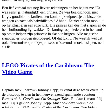
Een lief verhaal met nog lievere tekeningen en het begint zo: “Er
was eens (ja, natuurlijk!) een prinses. Ze was beeldschoon, met
lange, goudblonde krullen, een koninklijk wipneusje en blozende
wangen zo zacht als babybilletjes.” Ahhhh. Ze ziet er echt mooi uit
op het plaatje, in een roze jurk. Die prinses kan dus niet slapen en de
hele hofhouding ligt wakker. De koning roept iedereen in het land
op om te helpen zijn prinsesje in slaap te krijgen. Alle magische
slaaptrucjes worden geprobeerd. Of dat lukt… Nu weet ik wel dat
ook allermooiste sprookjesprinsessen ’s avonds moeten slapen, net
als ik.
LEGO Pirates of the Caribbean: The
Video Game
Captain Jack Sparrow (Johnny Depp) is vanaf deze week overal in
de bioscoop te zien in het nieuwe razend spannende avontuur
Pirates of the Carribean: On Stranger Tides
. En daar is mama blij
mee! Zij is gek op Johnny Depp. Maar ook deze week in de
winkels: de
LEGO-game Pirates of the Caribbean: The Video