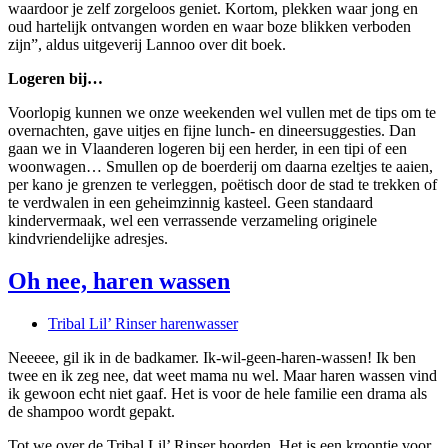
waardoor je zelf zorgeloos geniet. Kortom, plekken waar jong en
oud hartelijk ontvangen worden en waar boze blikken verboden
zijn”, aldus uitgeverij Lannoo over dit boek.
Logeren bij…
Voorlopig kunnen we onze weekenden wel vullen met de tips om te
overnachten, gave uitjes en fijne lunch- en dineersuggesties. Dan
gaan we in Vlaanderen logeren bij een herder, in een tipi of een
woonwagen… Smullen op de boerderij om daarna ezeltjes te aaien,
per kano je grenzen te verleggen, poëtisch door de stad te trekken of
te verdwalen in een geheimzinnig kasteel. Geen standaard
kindervermaak, wel een verrassende verzameling originele
kindvriendelijke adresjes.
Oh nee, haren wassen
Tribal Lil’ Rinser harenwasser
Neeeee, gil ik in de badkamer. Ik-wil-geen-haren-wassen! Ik ben
twee en ik zeg nee, dat weet mama nu wel. Maar haren wassen vind
ik gewoon echt niet gaaf. Het is voor de hele familie een drama als
de shampoo wordt gepakt.
Tot we over de Tribal Lil’ Rinser hoorden. Het is een kroontje voor