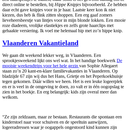
direct online te bestellen, bij
Hippe Knipjes
bijvoorbeeld. Ze hebben
daar echt gave knipjes voor in je haar. Laatste keer kon ik niet
kiezen, dus heb ik flink zitten shoppen. Een erg gaaf zomers
lieveheersbeestje van lintjes voor in mijn blonde lokken. Een mooie
roze diadeem, vrolijke elastiekjes en zelfs grote haarclips met
gehaakte versiering. Ik voel me helemaal hip met zo’n hippe knip.
Vlaanderen Vakantieland
We gaan dit weekend lekker weg, in Vlaanderen. Een
sprookjesweekend lijkt ons wel wat. In het handige boekwerk
De
mooiste weekendtrips voor het hele gezin
van Sophie Allegaert
staan zo’n 20 kant-en-klare familievakanties in Vlaanderen. Op
bladzijde 67 zijn wij dus het Hans, Grietje en het Peperkoekhuisje
tegen gekomen. Dáár willen we heen. Het is een leuke logeerplek
en er is veel in de omgeving te doen, zo valt er in één oogopslag te
zien in het boekje. En erg belangrijk: kids zijn overal meer dan
welkom.
“Ze zijn zeldzaam, maar ze bestaan. Restaurants die spontaan een
kinderstoel naar voor schuiven en de speeltuin aanwijzen,
logeeradressen waar je oogappels ongestoord kind kunnen zijn