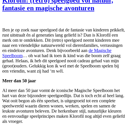
Klorofil: (retro) speelgoed vol natuur,
fantasie en magische avonturen
Ben je op zoek naar speelgoed dat de fantasie van kinderen prikkelt,
rust uitstraalt én al generaties lang geliefd is? Dan is Klorofil een
merk om te ontdekken. Dit (retro) speelgoed neemt kinderen mee
naar een vriendelijke natuurwereld vol dierenfamilies, verrassingen
en eindeloze avonturen. Denk bijvoorbeeld aan
de Magische
Speelboom
… oh wat had ik toen ik kind was die boom zelf graag
gehad. Helaas, ik heb dit speelgoed nooit cadeau gehad van mijn
(groot)ouders. Gelukkig kon ik wel met de Speelboom spelen bij
een vriendin, want zij had ‘m wél.
Meer dan 50 jaar
Al meer dan 50 jaar vormt de iconische Magische Speelboom het
hart van deze bijzondere speelgoedlijn. Dat is toch echt al heel lang.
Wat ooit begon als één speelset, is uitgegroeid tot een complete
speelwereld waarin dieren wonen, werken, spelen en samen de
leukste avonturen beleven. De herkenbare stijl, natuurlijke kleuren
en eenvoudige speelprincipes maken Klorofil nog altijd even geliefd
als vroeger.