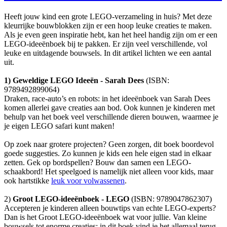
Heeft jouw kind een grote LEGO-verzameling in huis? Met deze
kleurrijke bouwblokken zijn er een hoop leuke creaties te maken.
Als je even geen inspiratie hebt, kan het heel handig zijn om er een
LEGO-ideeënboek bij te pakken. Er zijn veel verschillende, vol
leuke en uitdagende bouwsels. In dit artikel lichten we een aantal
uit.
1) Geweldige LEGO Ideeën - Sarah Dees
(ISBN:
9789492899064)
Draken, race-auto’s en robots: in het ideeënboek van Sarah Dees
komen allerlei gave creaties aan bod. Ook kunnen je kinderen met
behulp van het boek veel verschillende dieren bouwen, waarmee je
je eigen LEGO safari kunt maken!
Op zoek naar grotere projecten? Geen zorgen, dit boek boordevol
goede suggesties. Zo kunnen je kids een hele eigen stad in elkaar
zetten. Gek op bordspellen? Bouw dan samen een LEGO-
schaakbord! Het speelgoed is namelijk niet alleen voor kids, maar
ook hartstikke
leuk voor volwassenen
.
2)
Groot LEGO-ideeënboek - LEGO
(ISBN: 9789047862307)
Accepteren je kinderen alleen bouwtips van echte LEGO-experts?
Dan is het Groot LEGO-ideeënboek wat voor jullie. Van kleine
bouwsels tot enorme creaties: in dit boek vind je het allemaal terug.