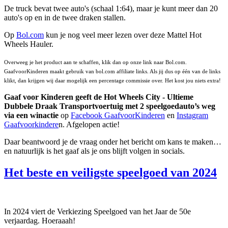
De truck bevat twee auto's (schaal 1:64), maar je kunt meer dan 20
auto's op en in de twee draken stallen.
Op
Bol.com
kun je nog veel meer lezen over deze Mattel Hot
Wheels Hauler.
Overweeg je het product aan te schaffen, klik dan op onze link naar Bol.com.
GaafvoorKinderen maakt gebruik van bol.com affiliate links. Als jij dus op één van de links
klikt, dan krijgen wij daar mogelijk een percentage commissie over. Het kost jou niets extra!
Gaaf voor Kinderen geeft de Hot Wheels City - Ultieme
Dubbele Draak Transportvoertuig met 2 speelgoedauto’s weg
via een winactie
op
Facebook GaafvoorKinderen
en
Instagram
Gaafvoorkindere
n. Afgelopen actie!
Daar beantwoord je de vraag onder het bericht om kans te maken…
en natuurlijk is het gaaf als je ons blijft volgen in socials.
Het beste en veiligste speelgoed van 2024
In 2024 viert de Verkiezing Speelgoed van het Jaar de 50e
verjaardag. Hoeraaah!