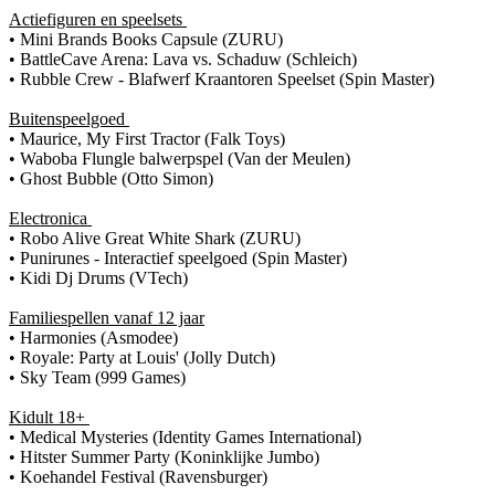
Actiefiguren en speelsets
• Mini Brands Books Capsule (ZURU)
• BattleCave Arena: Lava vs. Schaduw (Schleich)
• Rubble Crew - Blafwerf Kraantoren Speelset (Spin Master)
Buitenspeelgoed
• Maurice, My First Tractor (Falk Toys)
• Waboba Flungle balwerpspel (Van der Meulen)
• Ghost Bubble (Otto Simon)
Electronica
• Robo Alive Great White Shark (ZURU)
• Punirunes - Interactief speelgoed (Spin Master)
• Kidi Dj Drums (VTech)
Familiespellen vanaf 12 jaar
• Harmonies (Asmodee)
• Royale: Party at Louis' (Jolly Dutch)
• Sky Team (999 Games)
Kidult 18+
• Medical Mysteries (Identity Games International)
• Hitster Summer Party (Koninklijke Jumbo)
• Koehandel Festival (Ravensburger)