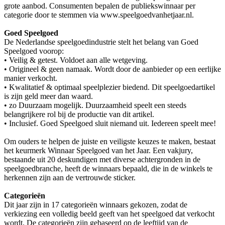
grote aanbod. Consumenten bepalen de publiekswinnaar per
categorie door te stemmen via www.speelgoedvanhetjaar.nl.
Goed Speelgoed
De Nederlandse speelgoedindustrie stelt het belang van Goed
Speelgoed voorop:
• Veilig & getest. Voldoet aan alle wetgeving.
• Origineel & geen namaak. Wordt door de aanbieder op een eerlijke
manier verkocht.
• Kwalitatief & optimaal speelplezier biedend. Dit speelgoedartikel
is zijn geld meer dan waard.
• zo Duurzaam mogelijk. Duurzaamheid speelt een steeds
belangrijkere rol bij de productie van dit artikel.
• Inclusief. Goed Speelgoed sluit niemand uit. Iedereen speelt mee!
Om ouders te helpen de juiste en veiligste keuzes te maken, bestaat
het keurmerk Winnaar Speelgoed van het Jaar. Een vakjury,
bestaande uit 20 deskundigen met diverse achtergronden in de
speelgoedbranche, heeft de winnaars bepaald, die in de winkels te
herkennen zijn aan de vertrouwde sticker.
Categorieën
Dit jaar zijn in 17 categorieën winnaars gekozen, zodat de
verkiezing een volledig beeld geeft van het speelgoed dat verkocht
wordt. De categorieën zijn gebaseerd op de leeftijd van de