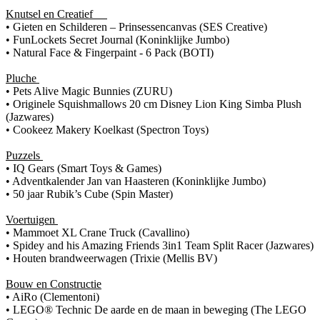
Knutsel en Creatief
• Gieten en Schilderen – Prinsessencanvas (SES Creative)
• FunLockets Secret Journal (Koninklijke Jumbo)
• Natural Face & Fingerpaint - 6 Pack (BOTI)
Pluche
• Pets Alive Magic Bunnies (ZURU)
• Originele Squishmallows 20 cm Disney Lion King Simba Plush
(Jazwares)
• Cookeez Makery Koelkast (Spectron Toys)
Puzzels
• IQ Gears (Smart Toys & Games)
• Adventkalender Jan van Haasteren (Koninklijke Jumbo)
• 50 jaar Rubik’s Cube (Spin Master)
Voertuigen
• Mammoet XL Crane Truck (Cavallino)
• Spidey and his Amazing Friends 3in1 Team Split Racer (Jazwares)
• Houten brandweerwagen (Trixie (Mellis BV)
Bouw en Constructie
• AiRo (Clementoni)
• LEGO® Technic De aarde en de maan in beweging (The LEGO