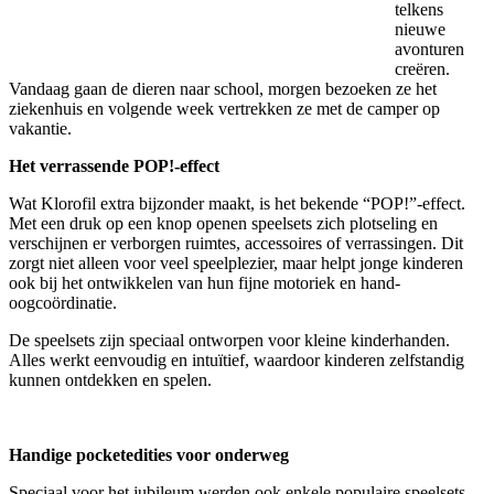
telkens
nieuwe
avonturen
creëren.
Vandaag gaan de dieren naar school, morgen bezoeken ze het
ziekenhuis en volgende week vertrekken ze met de camper op
vakantie.
Het verrassende POP!-effect
Wat Klorofil extra bijzonder maakt, is het bekende “POP!”-effect.
Met een druk op een knop openen speelsets zich plotseling en
verschijnen er verborgen ruimtes, accessoires of verrassingen. Dit
zorgt niet alleen voor veel speelplezier, maar helpt jonge kinderen
ook bij het ontwikkelen van hun fijne motoriek en hand-
oogcoördinatie.
De speelsets zijn speciaal ontworpen voor kleine kinderhanden.
Alles werkt eenvoudig en intuïtief, waardoor kinderen zelfstandig
kunnen ontdekken en spelen.
Handige pocketedities voor onderweg
Speciaal voor het jubileum werden ook enkele populaire speelsets