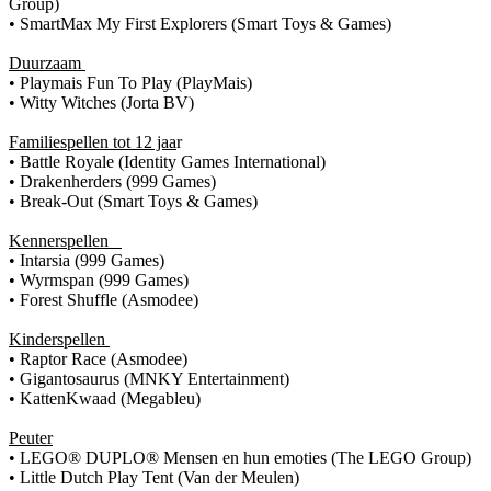
Group)
• SmartMax My First Explorers (Smart Toys & Games)
Duurzaam
• Playmais Fun To Play (PlayMais)
• Witty Witches (Jorta BV)
Familiespellen tot 12 jaa
r
• Battle Royale (Identity Games International)
• Drakenherders (999 Games)
• Break-Out (Smart Toys & Games)
Kennerspellen
• Intarsia (999 Games)
• Wyrmspan (999 Games)
• Forest Shuffle (Asmodee)
Kinderspellen
• Raptor Race (Asmodee)
• Gigantosaurus (MNKY Entertainment)
• KattenKwaad (Megableu)
Peuter
• LEGO® DUPLO® Mensen en hun emoties (The LEGO Group)
• Little Dutch Play Tent (Van der Meulen)