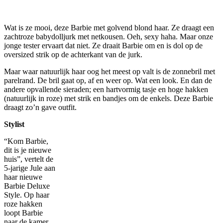
Wat is ze mooi, deze Barbie met golvend blond haar. Ze draagt een
zachtroze babydolljurk met netkousen. Oeh, sexy haha. Maar onze
jonge tester ervaart dat niet. Ze draait Barbie om en is dol op de
oversized strik op de achterkant van de jurk.
Maar waar natuurlijk haar oog het meest op valt is de zonnebril met
parelrand. De bril gaat op, af en weer op. Wat een look. En dan de
andere opvallende sieraden; een hartvormig tasje en hoge hakken
(natuurlijk in roze) met strik en bandjes om de enkels. Deze Barbie
draagt zo’n gave outfit.
Stylist
“Kom Barbie,
dit is je nieuwe
huis”, vertelt de
5-jarige Jule aan
haar nieuwe
Barbie Deluxe
Style. Op haar
roze hakken
loopt Barbie
naar de kamer,