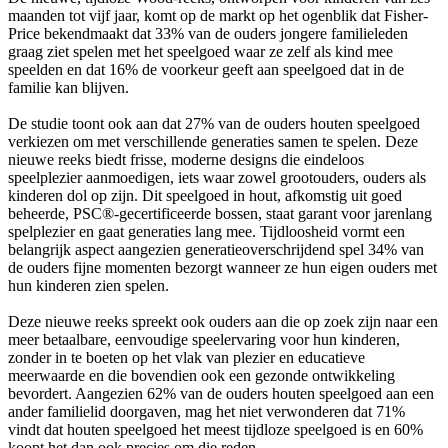
maanden tot vijf jaar, komt op de markt op het ogenblik dat Fisher-
Price bekendmaakt dat 33% van de ouders jongere familieleden
graag ziet spelen met het speelgoed waar ze zelf als kind mee
speelden en dat 16% de voorkeur geeft aan speelgoed dat in de
familie kan blijven.
De studie toont ook aan dat 27% van de ouders houten speelgoed
verkiezen om met verschillende generaties samen te spelen. Deze
nieuwe reeks biedt frisse, moderne designs die eindeloos
speelplezier aanmoedigen, iets waar zowel grootouders, ouders als
kinderen dol op zijn. Dit speelgoed in hout, afkomstig uit goed
beheerde, PSC®-gecertificeerde bossen, staat garant voor jarenlang
spelplezier en gaat generaties lang mee. Tijdloosheid vormt een
belangrijk aspect aangezien generatieoverschrijdend spel 34% van
de ouders fijne momenten bezorgt wanneer ze hun eigen ouders met
hun kinderen zien spelen.
Deze nieuwe reeks spreekt ook ouders aan die op zoek zijn naar een
meer betaalbare, eenvoudige speelervaring voor hun kinderen,
zonder in te boeten op het vlak van plezier en educatieve
meerwaarde en die bovendien ook een gezonde ontwikkeling
bevordert. Aangezien 62% van de ouders houten speelgoed aan een
ander familielid doorgaven, mag het niet verwonderen dat 71%
vindt dat houten speelgoed het meest tijdloze speelgoed is en 60%
koopt het dan ook precies om die reden.