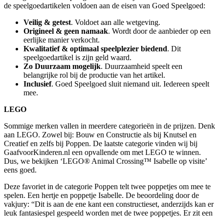
de speelgoedartikelen voldoen aan de eisen van Goed Speelgoed:
Veilig & getest
. Voldoet aan alle wetgeving.
Origineel & geen namaak
. Wordt door de aanbieder op een
eerlijke manier verkocht.
Kwalitatief & optimaal speelplezier biedend
. Dit
speelgoedartikel is zijn geld waard.
Zo Duurzaam mogelijk
. Duurzaamheid speelt een
belangrijke rol bij de productie van het artikel.
Inclusief
. Goed Speelgoed sluit niemand uit. Iedereen speelt
mee.
LEGO
Sommige merken vallen in meerdere categorieën in de prijzen. Denk
aan LEGO. Zowel bij: Bouw en Constructie als bij Knutsel en
Creatief en zelfs bij Poppen. De laatste categorie vinden wij bij
GaafvoorKinderen.nl een opvallende om met LEGO te winnen.
Dus, we bekijken ‘LEGO® Animal Crossing™ Isabelle op visite’
eens goed.
Deze favoriet in de categorie Poppen telt twee poppetjes om mee te
spelen. Een hertje en poppetje Isabelle. De beoordeling door de
vakjury: “Dit is aan de ene kant een constructieset, anderzijds kan er
leuk fantasiespel gespeeld worden met de twee poppetjes. Er zit een