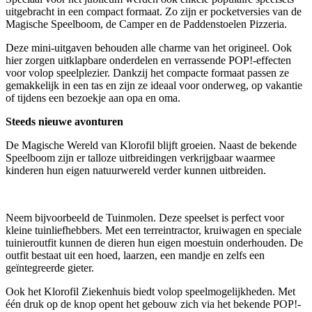
uitgebracht in een compact formaat. Zo zijn er pocketversies van de
Magische Speelboom, de Camper en de Paddenstoelen Pizzeria.
Deze mini-uitgaven behouden alle charme van het origineel. Ook
hier zorgen uitklapbare onderdelen en verrassende POP!-effecten
voor volop speelplezier. Dankzij het compacte formaat passen ze
gemakkelijk in een tas en zijn ze ideaal voor onderweg, op vakantie
of tijdens een bezoekje aan opa en oma.
Steeds nieuwe avonturen
De Magische Wereld van Klorofil blijft groeien. Naast de bekende
Speelboom zijn er talloze uitbreidingen verkrijgbaar waarmee
kinderen hun eigen natuurwereld verder kunnen uitbreiden.
Neem bijvoorbeeld de Tuinmolen. Deze speelset is perfect voor
kleine tuinliefhebbers. Met een terreintractor, kruiwagen en speciale
tuinieroutfit kunnen de dieren hun eigen moestuin onderhouden. De
outfit bestaat uit een hoed, laarzen, een mandje en zelfs een
geïntegreerde gieter.
Ook het Klorofil Ziekenhuis biedt volop speelmogelijkheden. Met
één druk op de knop opent het gebouw zich via het bekende POP!-