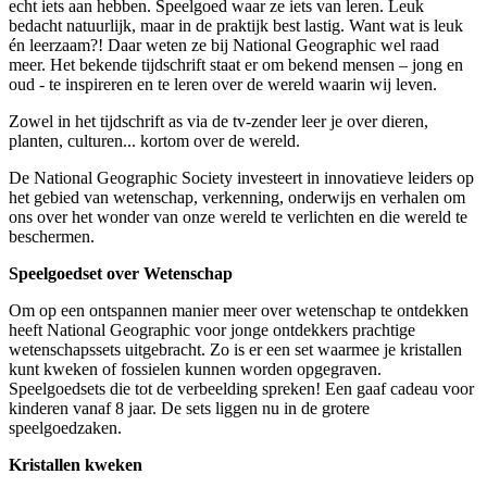
echt iets aan hebben. Speelgoed waar ze iets van leren. Leuk
bedacht natuurlijk, maar in de praktijk best lastig. Want wat is leuk
én leerzaam?! Daar weten ze bij National Geographic wel raad
meer. Het bekende tijdschrift staat er om bekend mensen – jong en
oud - te inspireren en te leren over de wereld waarin wij leven.
Zowel in het tijdschrift as via de tv-zender leer je over dieren,
planten, culturen... kortom over de wereld.
De National Geographic Society investeert in innovatieve leiders op
het gebied van wetenschap, verkenning, onderwijs en verhalen om
ons over het wonder van onze wereld te verlichten en die wereld te
beschermen.
Speelgoedset over Wetenschap
Om op een ontspannen manier meer over wetenschap te ontdekken
heeft National Geographic voor jonge ontdekkers prachtige
wetenschapssets uitgebracht. Zo is er een set waarmee je kristallen
kunt kweken of fossielen kunnen worden opgegraven.
Speelgoedsets die tot de verbeelding spreken! Een gaaf cadeau voor
kinderen vanaf 8 jaar. De sets liggen nu in de grotere
speelgoedzaken.
Kristallen kweken