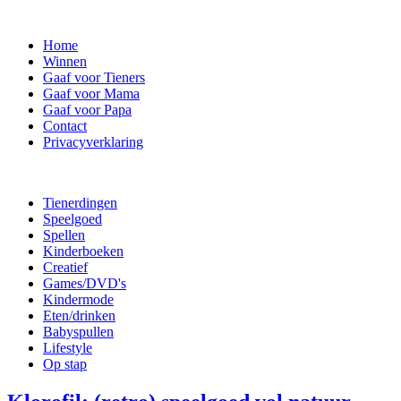
Home
Winnen
Gaaf voor Tieners
Gaaf voor Mama
Gaaf voor Papa
Contact
Privacyverklaring
Tienerdingen
Speelgoed
Spellen
Kinderboeken
Creatief
Games/DVD's
Kindermode
Eten/drinken
Babyspullen
Lifestyle
Op stap