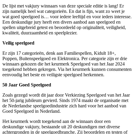
De lijst met vakjury winnaars van deze speciale editie is lang! Er
zijn namelijk heel wat categorieën. En dat is fijn, want zo weet je
wat goed speelgoed is… voor iedere leeftijd en voor ieders interesse.
Een deskundige jury heeft een divers aanbod aan speelgoed en
spellen uitgebreid getest en beoordeeld op originaliteit, veiligheid,
kwaliteit, duurzaamheid en speelplezier.
Veilig speelgoed
Er zijn 17 categorieën, denk aan Familiespellen, Kidult 18+,
Poppen, Buitenspeelgoed en Elektronica. Per categorie zijn er drie
winnaars gekozen die het keurmerk Speelgoed van het Jaar 2024
toegekend hebben gekregen. Via het keurmerk kunnen consumenten
eenvoudig het beste en veiligste speelgoed herkennen.
50 Jaar Goed Speelgoed
Zoals gezegd wordt dit jaar door Verkiezing Speelgoed van het Jaar
het 50-jarig jubileum gevierd. Sinds 1974 maakt de organisatie met
de Nederlandse speelgoedindustrie zich hard voor het aanbod van
Goed Speelgoed in Nederland.
Het keurmerk wordt toegekend aan de winnaars door een
deskundige vakjury, bestaande uit 20 deskundigen met diverse
achtergronden in de speelgoedbranche. Zij beoordelen en testen of