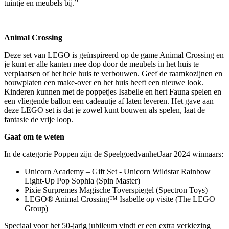
tuintje en meubels bij.”
Animal Crossing
Deze set van LEGO is geïnspireerd op de game Animal Crossing en
je kunt er alle kanten mee dop door de meubels in het huis te
verplaatsen of het hele huis te verbouwen. Geef de raamkozijnen en
bouwplaten een make-over en het huis heeft een nieuwe look.
Kinderen kunnen met de poppetjes Isabelle en hert Fauna spelen en
een vliegende ballon een cadeautje af laten leveren. Het gave aan
deze LEGO set is dat je zowel kunt bouwen als spelen, laat de
fantasie de vrije loop.
Gaaf om te weten
In de categorie Poppen zijn de SpeelgoedvanhetJaar 2024 winnaars:
Unicorn Academy – Gift Set - Unicorn Wildstar Rainbow
Light-Up Pop Sophia (Spin Master)
Pixie Surpremes Magische Toverspiegel (Spectron Toys)
LEGO® Animal Crossing™ Isabelle op visite (The LEGO
Group)
Speciaal voor het 50-jarig jubileum vindt er een extra verkiezing