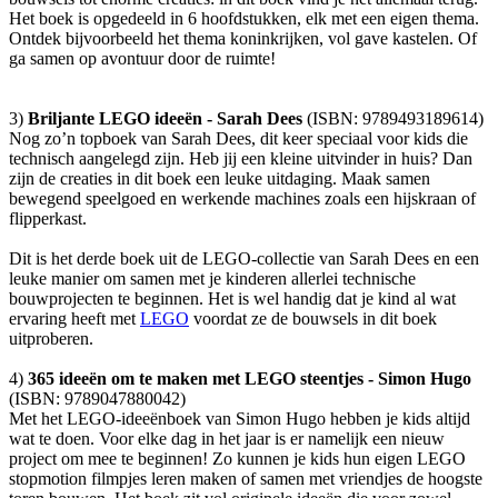
Het boek is opgedeeld in 6 hoofdstukken, elk met een eigen thema.
Ontdek bijvoorbeeld het thema koninkrijken, vol gave kastelen. Of
ga samen op avontuur door de ruimte!
3)
Briljante LEGO ideeën - Sarah Dees
(ISBN: 9789493189614)
Nog zo’n topboek van Sarah Dees, dit keer speciaal voor kids die
technisch aangelegd zijn. Heb jij een kleine uitvinder in huis? Dan
zijn de creaties in dit boek een leuke uitdaging. Maak samen
bewegend speelgoed en werkende machines zoals een hijskraan of
flipperkast.
Dit is het derde boek uit de LEGO-collectie van Sarah Dees en een
leuke manier om samen met je kinderen allerlei technische
bouwprojecten te beginnen. Het is wel handig dat je kind al wat
ervaring heeft met
LEGO
voordat ze de bouwsels in dit boek
uitproberen.
4)
365 ideeën om te maken met LEGO steentjes - Simon Hugo
(ISBN: 9789047880042)
Met het LEGO-ideeënboek van Simon Hugo hebben je kids altijd
wat te doen. Voor elke dag in het jaar is er namelijk een nieuw
project om mee te beginnen! Zo kunnen je kids hun eigen LEGO
stopmotion filmpjes leren maken of samen met vriendjes de hoogste