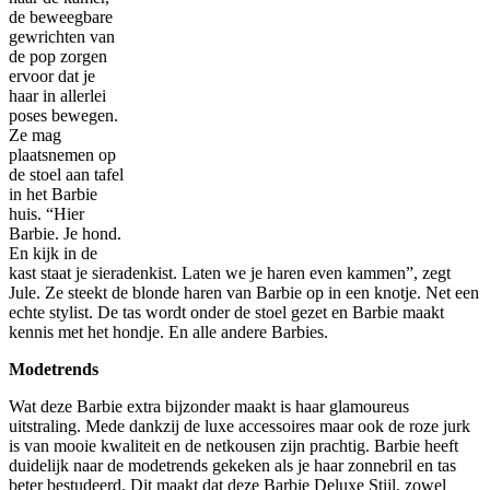
de beweegbare
gewrichten van
de pop zorgen
ervoor dat je
haar in allerlei
poses bewegen.
Ze mag
plaatsnemen op
de stoel aan tafel
in het Barbie
huis. “Hier
Barbie. Je hond.
En kijk in de
kast staat je sieradenkist. Laten we je haren even kammen”, zegt
Jule. Ze steekt de blonde haren van Barbie op in een knotje. Net een
echte stylist. De tas wordt onder de stoel gezet en Barbie maakt
kennis met het hondje. En alle andere Barbies.
Modetrends
Wat deze Barbie extra bijzonder maakt is haar glamoureus
uitstraling. Mede dankzij de luxe accessoires maar ook de roze jurk
is van mooie kwaliteit en de netkousen zijn prachtig. Barbie heeft
duidelijk naar de modetrends gekeken als je haar zonnebril en tas
beter bestudeerd. Dit maakt dat deze Barbie Deluxe Stijl, zowel