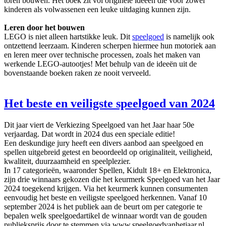
toren bouwen. Het boek zit vol originele ideeën die voor zowel
kinderen als volwassenen een leuke uitdaging kunnen zijn.
Leren door het bouwen
LEGO is niet alleen hartstikke leuk. Dit
speelgoed
is namelijk ook
ontzettend leerzaam. Kinderen scherpen hiermee hun motoriek aan
en leren meer over technische processen, zoals het maken van
werkende LEGO-autootjes! Met behulp van de ideeën uit de
bovenstaande boeken raken ze nooit verveeld.
Het beste en veiligste speelgoed van 2024
Dit jaar viert de Verkiezing Speelgoed van het Jaar haar 50e
verjaardag. Dat wordt in 2024 dus een speciale editie!
Een deskundige jury heeft een divers aanbod aan speelgoed en
spellen uitgebreid getest en beoordeeld op originaliteit, veiligheid,
kwaliteit, duurzaamheid en speelplezier.
In 17 categorieën, waaronder Spellen, Kidult 18+ en Elektronica,
zijn drie winnaars gekozen die het keurmerk Speelgoed van het Jaar
2024 toegekend krijgen. Via het keurmerk kunnen consumenten
eenvoudig het beste en veiligste speelgoed herkennen. Vanaf 10
september 2024 is het publiek aan de beurt om per categorie te
bepalen welk speelgoedartikel de winnaar wordt van de gouden
publieksprijs door te stemmen via www.speelgoedvanhetjaar.nl.