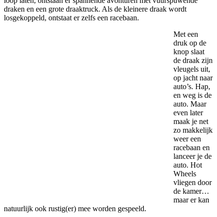
loop laten, ontstaan er spannende avonturen met vuurspuwende
draken en een grote draaktruck. Als de kleinere draak wordt
losgekoppeld, ontstaat er zelfs een racebaan.
Met een
druk op de
knop slaat
de draak zijn
vleugels uit,
op jacht naar
auto’s. Hap,
en weg is de
auto. Maar
even later
maak je net
zo makkelijk
weer een
racebaan en
lanceer je de
auto. Hot
Wheels
vliegen door
de kamer…
maar er kan
natuurlijk ook rustig(er) mee worden gespeeld.