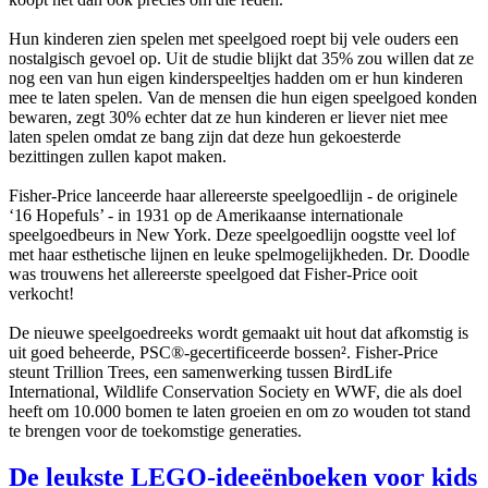
Hun kinderen zien spelen met speelgoed roept bij vele ouders een
nostalgisch gevoel op. Uit de studie blijkt dat 35% zou willen dat ze
nog een van hun eigen kinderspeeltjes hadden om er hun kinderen
mee te laten spelen. Van de mensen die hun eigen speelgoed konden
bewaren, zegt 30% echter dat ze hun kinderen er liever niet mee
laten spelen omdat ze bang zijn dat deze hun gekoesterde
bezittingen zullen kapot maken.
Fisher-Price lanceerde haar allereerste speelgoedlijn - de originele
‘16 Hopefuls’ - in 1931 op de Amerikaanse internationale
speelgoedbeurs in New York. Deze speelgoedlijn oogstte veel lof
met haar esthetische lijnen en leuke spelmogelijkheden. Dr. Doodle
was trouwens het allereerste speelgoed dat Fisher-Price ooit
verkocht!
De nieuwe speelgoedreeks wordt gemaakt uit hout dat afkomstig is
uit goed beheerde, PSC®-gecertificeerde bossen². Fisher-Price
steunt Trillion Trees, een samenwerking tussen BirdLife
International, Wildlife Conservation Society en WWF, die als doel
heeft om 10.000 bomen te laten groeien en om zo wouden tot stand
te brengen voor de toekomstige generaties.
De leukste LEGO-ideeënboeken voor kids