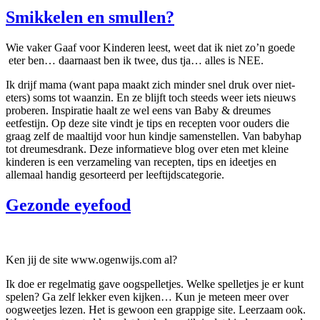
Smikkelen en smullen?
Wie vaker Gaaf voor Kinderen leest, weet dat ik niet zo’n goede
eter ben… daarnaast ben ik twee, dus tja… alles is NEE.
Ik drijf mama (want papa maakt zich minder snel druk over niet-
eters) soms tot waanzin. En ze blijft toch steeds weer iets nieuws
proberen. Inspiratie haalt ze wel eens van Baby & dreumes
eetfestijn. Op deze site vindt je tips en recepten voor ouders die
graag zelf de maaltijd voor hun kindje samenstellen. Van babyhap
tot dreumesdrank. Deze informatieve blog over eten met kleine
kinderen is een verzameling van recepten, tips en ideetjes en
allemaal handig gesorteerd per leeftijdscategorie.
Gezonde eyefood
Ken jij de site www.ogenwijs.com al?
Ik doe er regelmatig gave oogspelletjes. Welke spelletjes je er kunt
spelen? Ga zelf lekker even kijken… Kun je meteen meer over
oogweetjes lezen. Het is gewoon een grappige site. Leerzaam ook.