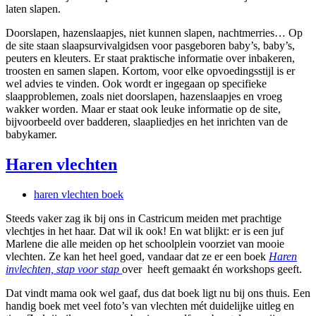
laten slapen.
Doorslapen, hazenslaapjes, niet kunnen slapen, nachtmerries… Op
de site staan slaapsurvivalgidsen voor pasgeboren baby’s, baby’s,
peuters en kleuters. Er staat praktische informatie over inbakeren,
troosten en samen slapen. Kortom, voor elke opvoedingsstijl is er
wel advies te vinden. Ook wordt er ingegaan op specifieke
slaapproblemen, zoals niet doorslapen, hazenslaapjes en vroeg
wakker worden. Maar er staat ook leuke informatie op de site,
bijvoorbeeld over badderen, slaapliedjes en het inrichten van de
babykamer.
Haren vlechten
haren vlechten boek
Steeds vaker zag ik bij ons in Castricum meiden met prachtige
vlechtjes in het haar. Dat wil ik ook! En wat blijkt: er is een juf
Marlene die alle meiden op het schoolplein voorziet van mooie
vlechten. Ze kan het heel goed, vandaar dat ze er een boek
Haren
invlechten, stap voor stap
over heeft gemaakt én workshops geeft.
Dat vindt mama ook wel gaaf, dus dat boek ligt nu bij ons thuis. Een
handig boek met veel foto’s van vlechten mét duidelijke uitleg en