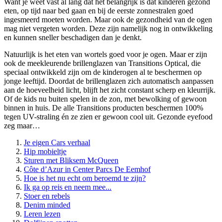
Want je weet vast al lang dat het belangrijk is dat kinderen gezond
eten, op tijd naar bed gaan en bij de eerste zonnestralen goed
ingesmeerd moeten worden. Maar ook de gezondheid van de ogen
mag niet vergeten worden. Deze zijn namelijk nog in ontwikkeling
en kunnen sneller beschadigen dan je denkt.
Natuurlijk is het eten van wortels goed voor je ogen. Maar er zijn
ook de meekleurende brillenglazen van Transitions Optical, die
speciaal ontwikkeld zijn om de kinderogen al te beschermen op
jonge leeftijd. Doordat de brillenglazen zich automatisch aanpassen
aan de hoeveelheid licht, blijft het zicht constant scherp en kleurrijk.
Of de kids nu buiten spelen in de zon, met bewolking of gewoon
binnen in huis. De alle Transitions producten beschermen 100%
tegen UV-straling én ze zien er gewoon cool uit. Gezonde eyefood
zeg maar…
Je eigen Cars verhaal
Hip mobieltje
Sturen met Bliksem McQueen
Côte d’Azur in Center Parcs De Eemhof
Hoe is het nu echt om beroemd te zijn?
Ik ga op reis en neem mee...
Stoer en rebels
Denim minded
Leren lezen