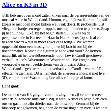
Alice en K3 in 3D
Ik heb met open mond zitten kijken naar de perspresentatie van de
musical Alice in Wonderland. Hmmm, eigenlijk zat ik er niet bij stil
(zoals je met open mond kijken wel vaak doet). Ik probeerde juist
vliegende hartjes en regendruppels met mijn handen te pakken. Snap
jij het nu nog?! Oké, bij het begin starten… ik was bij de
perspresentatie in Kasteel de Haar in Haarzuilens (op zich al een
bezoek waard – dus ik moet zeker eens terug!). We werden
opgehaald door een haastig konijn en hij bracht ons bij de
hoedenmaker. Komen die figuren je al bekend voor? Ze komen
natuurlijk uit het wereldberoemde, door Lewis Caroll geschreven,
verhaal ‘Alice’s Adventures in Wonderland’. We kregen een
voorproefje op een beeldscherm van de musical Alice in
Wonderland – gebaseerd op het verhaal van Caroll – waarin 3D-
effecten te zien zijn. Dit is namelijk de allereerste musical met live
3D, een primeur! Waanzinnig hoe alles echt op je af komt.
Echt gaaf!
De meiden van K3 gingen voor ons zingen en zij vertelden meer
over de bijzondere musical: “ Wij, Karen, Kristel en Josje, vervelen
ons en gaan met zijn drietjes naar de bioscoop. Eenmaal bij de
bioscoop aangekomen, beginnen de verrassingen en niets is wat het