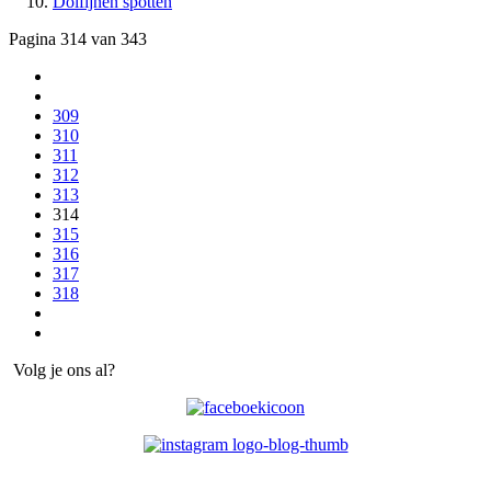
Dolfijnen spotten
Pagina 314 van 343
309
310
311
312
313
314
315
316
317
318
Volg je ons al?