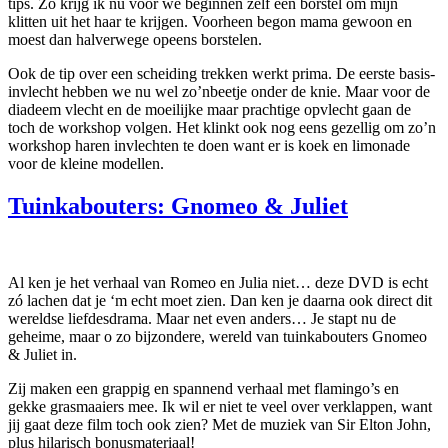
tips. Zo krijg ik nu voor we beginnen zelf een borstel om mijn
klitten uit het haar te krijgen. Voorheen begon mama gewoon en
moest dan halverwege opeens borstelen.
Ook de tip over een scheiding trekken werkt prima. De eerste basis-
invlecht hebben we nu wel zo’nbeetje onder de knie. Maar voor de
diadeem vlecht en de moeilijke maar prachtige opvlecht gaan de
toch de workshop volgen. Het klinkt ook nog eens gezellig om zo’n
workshop haren invlechten te doen want er is koek en limonade
voor de kleine modellen.
Tuinkabouters: Gnomeo & Juliet
Al ken je het verhaal van Romeo en Julia niet… deze DVD is echt
zó lachen dat je ‘m echt moet zien. Dan ken je daarna ook direct dit
wereldse liefdesdrama. Maar net even anders… Je stapt nu de
geheime, maar o zo bijzondere, wereld van tuinkabouters Gnomeo
& Juliet in.
Zij maken een grappig en spannend verhaal met flamingo’s en
gekke grasmaaiers mee. Ik wil er niet te veel over verklappen, want
jij gaat deze film toch ook zien? Met de muziek van Sir Elton John,
plus hilarisch bonusmateriaal!