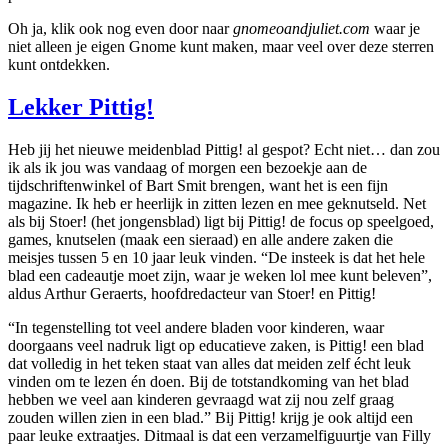
Oh ja, klik ook nog even door naar
gnomeoandjuliet.com
waar je
niet alleen je eigen Gnome kunt maken, maar veel over deze sterren
kunt ontdekken.
Lekker Pittig!
Heb jij het nieuwe meidenblad Pittig! al gespot? Echt niet… dan zou
ik als ik jou was vandaag of morgen een bezoekje aan de
tijdschriftenwinkel of Bart Smit brengen, want het is een fijn
magazine. Ik heb er heerlijk in zitten lezen en mee geknutseld. Net
als bij Stoer! (het jongensblad) ligt bij Pittig! de focus op speelgoed,
games, knutselen (maak een sieraad) en alle andere zaken die
meisjes tussen 5 en 10 jaar leuk vinden. “De insteek is dat het hele
blad een cadeautje moet zijn, waar je weken lol mee kunt beleven”,
aldus Arthur Geraerts, hoofdredacteur van Stoer! en Pittig!
“In tegenstelling tot veel andere bladen voor kinderen, waar
doorgaans veel nadruk ligt op educatieve zaken, is Pittig! een blad
dat volledig in het teken staat van alles dat meiden zelf écht leuk
vinden om te lezen én doen. Bij de totstandkoming van het blad
hebben we veel aan kinderen gevraagd wat zij nou zelf graag
zouden willen zien in een blad.” Bij Pittig! krijg je ook altijd een
paar leuke extraatjes. Ditmaal is dat een verzamelfiguurtje van Filly