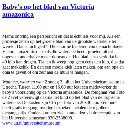
Baby's op het blad van Victoria
amazonica
Mama ontving een persbericht en dat is echt iets voor mij. Als een
prinsesje zitten op het groene blad van de grootste waterlelie ter
wereld. Dat is toch gaaf?! Die enorme bladeren van de nachtbloeier
Victoria amazonica – zoals die waterlelie heet - groeien uit tot
ongeveer anderhalve meter doorsnede. Het blad is zo sterk dat het
40 kilo kan dragen. Tja, en ik weeg nog geen eens tien kilo, dus dat
gaat makkelijk. En dan een mooie kiek laten maken, om aan opa en
oma te geven of om zelf aan de muur te hangen.
Wanneer, waar en wat
: Zondag 3 juli in het Universiteitsmuseum in
Utrecht. Tussen 11.00 uur en 16.00 uur legt een medewerker de
baby’s voorzichtig op de Victoria amazonica. De fotograaf van Foto
de Zavel vereeuwigt daarna het kind op het blad van de tropische
waterlelie. De kosten zijn €15 per foto van 20x30 cm. Eén ouder
heeft gratis toegang, overige bezoekers betalen de reguliere
toegangsprijs. Ouders kunnen zich aanmelden via de receptie van
het Universiteitsmuseum 030-2538008.
www.uu.nl/universiteitsmuseum
.