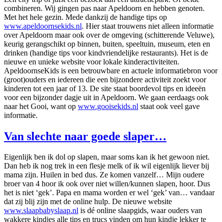
combineren. Wij gingen pas naar Apeldoorn en hebben genoten.
Met het hele gezin. Mede dankzij de handige tips op
www.apeldoornsekids.nl
. Hier staat trouwens niet alleen informatie
over Apeldoorn maar ook over de omgeving (schitterende Veluwe),
keurig gerangschikt op binnen, buiten, speeltuin, museum, eten en
drinken (handige tips voor kindvriendelijke restaurants). Het is de
nieuwe en unieke website voor lokale kinderactiviteiten.
ApeldoornseKids is een betrouwbare en actuele informatiebron voor
(groot)ouders en iedereen die een bijzondere activiteit zoekt voor
kinderen tot een jaar of 13. De site staat boordevol tips en ideeën
voor een bijzonder dagje uit in Apeldoorn. We gaan eerdaags ook
naar het Gooi, want op
www.gooisekids.nl
staat ook veel gave
informatie.
Van slechte naar goede slaper…
Eigenlijk ben ik dol op slapen, maar soms kan ik het gewoon niet.
Dan heb ik nog trek in een flesje melk of ik wil eigenlijk liever bij
mama zijn. Huilen in bed dus. Ze komen vanzelf… Mijn oudere
broer van 4 hoor ik ook over niet willen/kunnen slapen, hoor. Dus
het is niet ‘gek’. Papa en mama worden er wel ‘gek’ van… vandaar
dat zij blij zijn met de online hulp. De nieuwe website
www.slaapbabyslaap.nl
is dé online slaapgids, waar ouders van
wakkere kindjes alle tips en trucs vinden om hun kindje lekker te