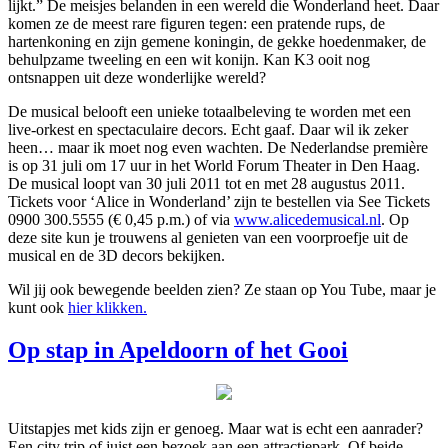
lijkt.” De meisjes belanden in een wereld die Wonderland heet. Daar
komen ze de meest rare figuren tegen: een pratende rups, de
hartenkoning en zijn gemene koningin, de gekke hoedenmaker, de
behulpzame tweeling en een wit konijn. Kan K3 ooit nog
ontsnappen uit deze wonderlijke wereld?
De musical belooft een unieke totaalbeleving te worden met een
live-orkest en spectaculaire decors. Echt gaaf. Daar wil ik zeker
heen… maar ik moet nog even wachten. De Nederlandse première
is op 31 juli om 17 uur in het World Forum Theater in Den Haag.
De musical loopt van 30 juli 2011 tot en met 28 augustus 2011.
Tickets voor ‘Alice in Wonderland’ zijn te bestellen via See Tickets
0900 300.5555 (€ 0,45 p.m.) of via
www.alicedemusical.nl
. Op
deze site kun je trouwens al genieten van een voorproefje uit de
musical en de 3D decors bekijken.
Wil jij ook bewegende beelden zien? Ze staan op You Tube, maar je
kunt ook
hier klikken.
Op stap in Apeldoorn of het Gooi
Uitstapjes met kids zijn er genoeg. Maar wat is echt een aanrader?
Een city trip of juist een bezoek aan een attractiepark. Of beide