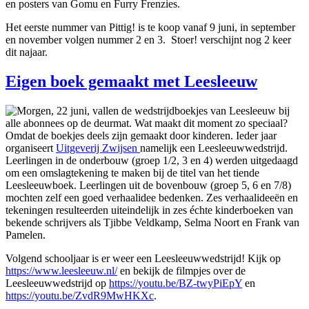
en posters van Gomu en Furry Frenzies.
Het eerste nummer van Pittig! is te koop vanaf 9 juni, in september
en november volgen nummer 2 en 3. Stoer! verschijnt nog 2 keer
dit najaar.
Eigen boek gemaakt met Leesleeuw
Morgen, 22 juni, vallen de wedstrijdboekjes van Leesleeuw bij
alle abonnees op de deurmat. Wat maakt dit moment zo speciaal?
Omdat de boekjes deels zijn gemaakt door kinderen. Ieder jaar
organiseert
Uitgeverij Zwijsen
namelijk een Leesleeuwwedstrijd.
Leerlingen in de onderbouw (groep 1/2, 3 en 4) werden uitgedaagd
om een omslagtekening te maken bij de titel van het tiende
Leesleeuwboek. Leerlingen uit de bovenbouw (groep 5, 6 en 7/8)
mochten zelf een goed verhaalidee bedenken. Zes verhaalideeën en
tekeningen resulteerden uiteindelijk in zes échte kinderboeken van
bekende schrijvers als Tjibbe Veldkamp, Selma Noort en Frank van
Pamelen.
Volgend schooljaar is er weer een Leesleeuwwedstrijd! Kijk op
https://www.leesleeuw.nl/
en bekijk de filmpjes over de
Leesleeuwwedstrijd op
https://youtu.be/BZ-twyPiEpY
en
https://youtu.be/ZvdR9MwHKXc
.