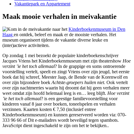
Vakantiepark en Appartement
Maak mooie verhalen in meivakantie
Kom in de meivakantie naar het
Kinderboekenmuseum in Den
Haag
en ontdek, beleef en maak er de mooiste verhalen. Het
museum organiseert tijdens de vakantie diverse leuke en
(inter)actieve activiteiten.
Op zondag 1 mei bezoekt de populaire kinderboekenschrijver
Jacques Vriens het Kinderboekenmuseum met zijn theatershow
Hoe
verzint ’ie het toch allemaal
? In de grappige en soms ontroerende
voorstelling vertelt, speelt en zingt Vriens over zijn jeugd, het eerste
boek dat hij schreef, Meester Jaap, de Bende van de Korenwolf en
over zijn bijzondere boek
Achtste-groepers huilen niet.
Ook vertelt
over zijn nachtmerries waarin hij droomt dat hij geen verhalen meer
weet omdat zijn hoofd helemaal leeg is en… leeg blijft.
Hoe verzint
’ie het toch allemaal
? is een geestige familievoorstelling voor
kinderen vanaf 8 jaar over boeken, toneelspelen en verhalen
verzinnen. Kaarten kosten € 7,50 (inclusief entree
Kinderboekenmuseum) en kunnen gereserveerd worden via: 070-
333 96 66 of
Dit e-mailadres wordt beveiligd tegen spambots.
JavaScript dient ingeschakeld te zijn om het te bekijken.
.