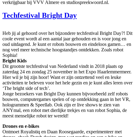
verkrijgbaar bij VVV Almere en studiospreekwoord.nl.
Techfestival Bright Day
Heb jij al gehoord over het bijzondere techfestival Bright Day?! Dit
coole event wordt al een aantal jaar gehouden en is voor jong en
oud uitdagend. Je kunt er robots bouwen en eindeloos gamen… en
nog veel meer technische hoogstandjes ontdekken. Zoals robot
Sophia!
Bright Kids
Dit grootste techfestival van Nederland vindt in 2018 plaats op
zaterdag 24 en zondag 25 november in het Expo Haarlemmermeer.
Hier wil je bij zijn hoor! Want er zijn ontzettend veel en leuke
activiteiten te beleven voor het hele gezin en je kunt alles leren over
‘The bright side of tech’.
Jonge bezoekers van Bright Day kunnen bijvoorbeeld zelf robots
bouwen, computergames spelen of op ontdekking gaan in het VR,
hologrammen & Speellab. Ook zijn er live shows te zien van
ANYmal, een robot met dierlijke trekjes en van robot Sophia, de
meest menselijke robot ter wereld!
Drones en e-bikes
Ontmoet Royalistiq en Daan Roosegaarde, experimenteer met