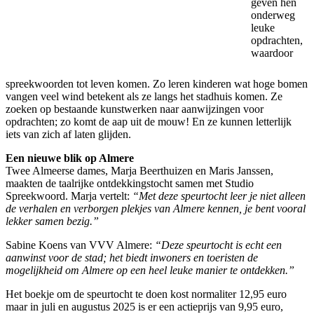
geven hen
onderweg
leuke
opdrachten,
waardoor
spreekwoorden tot leven komen. Zo leren kinderen wat hoge bomen
vangen veel wind betekent als ze langs het stadhuis komen. Ze
zoeken op bestaande kunstwerken naar aanwijzingen voor
opdrachten; zo komt de aap uit de mouw! En ze kunnen letterlijk
iets van zich af laten glijden.
Een nieuwe blik op Almere
Twee Almeerse dames, Marja Beerthuizen en Maris Janssen,
maakten de taalrijke ontdekkingstocht samen met Studio
Spreekwoord. Marja vertelt:
“Met deze speurtocht leer je niet alleen
de verhalen en verborgen plekjes van Almere kennen, je bent vooral
lekker samen bezig.”
Sabine Koens van VVV Almere:
“Deze speurtocht is echt een
aanwinst voor de stad; het biedt inwoners en toeristen de
mogelijkheid om Almere op een heel leuke manier te ontdekken.”
Het boekje om de speurtocht te doen kost normaliter 12,95 euro
maar in juli en augustus 2025 is er een actieprijs van 9,95 euro,