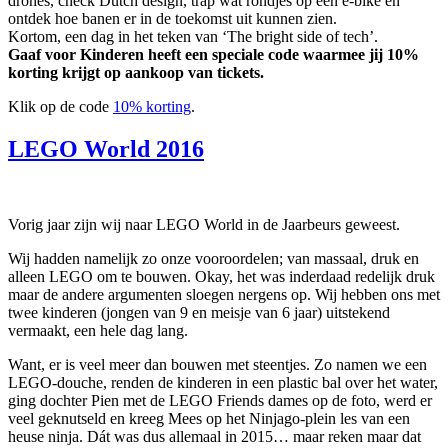
drones, check Dutch design, trap wat rondjes op een e-bike en
ontdek hoe banen er in de toekomst uit kunnen zien.
Kortom, een dag in het teken van ‘The bright side of tech’.
Gaaf voor Kinderen heeft een speciale code waarmee jij 10%
korting krijgt op aankoop van tickets.
Klik op de code
10% korting
.
LEGO World 2016
Vo
rig jaar zijn wij naar LEGO World in de Jaarbeurs geweest.
Wij hadden namelijk zo onze vooroordelen; van massaal, druk en
alleen LEGO om te bouwen. Okay, het was inderdaad redelijk druk
maar de andere argumenten sloegen nergens op. Wij hebben ons met
twee kinderen (jongen van 9 en meisje van 6 jaar) uitstekend
vermaakt, een hele dag lang.
Want, er is veel meer dan bouwen met steentjes. Zo namen we een
LEGO-douche, renden de kinderen in een plastic bal over het water,
ging dochter Pien met de LEGO Friends dames op de foto, werd er
veel geknutseld en kreeg Mees op het Ninjago-plein les van een
heuse ninja. Dát was dus allemaal in 2015… maar reken maar dat