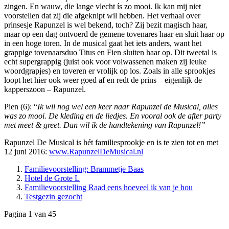
zingen. En wauw, die lange vlecht ís zo mooi. Ik kan mij niet
voorstellen dat zij die afgeknipt wil hebben. Het verhaal over
prinsesje Rapunzel is wel bekend, toch? Zij bezit magisch haar,
maar op een dag ontvoerd de gemene tovenares haar en sluit haar op
in een hoge toren. In de musical gaat het iets anders, want het
grappige tovenaarsduo Titus en Fien sluiten haar op. Dit tweetal is
echt supergrappig (juist ook voor volwassenen maken zij leuke
woordgrapjes) en toveren er vrolijk op los. Zoals in alle sprookjes
loopt het hier ook weer goed af en redt de prins – eigenlijk de
kapperszoon – Rapunzel.
Pien (6): “
Ik wil nog wel een keer naar Rapunzel de Musical, alles
was zo mooi. De kleding en de liedjes. En vooral ook de after party
met meet & greet. Dan wil ik de handtekening van Rapunzel!”
Rapunzel De Musical is hét familiesprookje en is te zien tot en met
12 juni 2016:
www.RapunzelDeMusical.nl
Familievoorstelling: Brammetje Baas
Hotel de Grote L
Familievoorstelling Raad eens hoeveel ik van je hou
Testgezin gezocht
Pagina 1 van 45