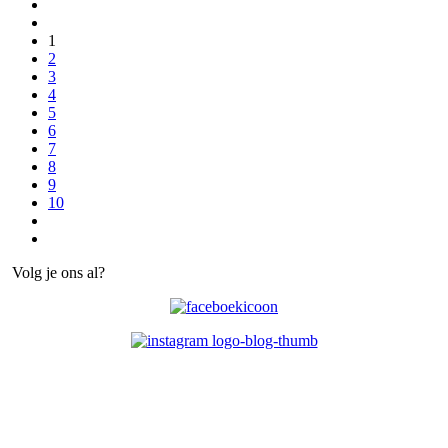
1
2
3
4
5
6
7
8
9
10
Volg je ons al?