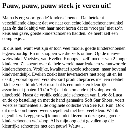
Pauw, pauw, pauw steek je veren uit!
Mama is erg voor ‘goede’ kinderschoenen. Dat betekent
verschillende dingen: dat we naar een echte kinderschoenenwinkel
gaan én dat ik altijd van haar moet horen dat ze ‘vroeger’ niet zo’n
keus aan gave, goede kinderschoenen hadden. Ze heeft zelf een
complexje…
Ik dus niet, want wat zijn er toch veel mooie, goede kinderschoenen
tegenwoordig. En nu shoppen we die zelfs online! Op de nieuwe
webwinkel Voetsies, van Evelien Knoops – zelf moeder van 2 jonge
kinderen. Zij speurt over de hele wereld naar leuke en verantwoorde
kinderschoenen. Vrolijke, kwalitatief goede schoenen, maar bovenal
kindvriendelijk. Evelien zoekt haar leveranciers met zorg uit en let
daarbij vooral op een verantwoord productieproces met een relatief
‘kleine voetafdruk’. Het resultaat is een uniek en kleurrijk
assortiment (maten 19 t/m 29) dat de komende tijd volop wordt
uitgebreid. Naast de vrolijk gekleurde schoenen van Livie & Luca
en de op bestelling en met de hand gemaakte Soft Star Shoes, voert
Voetsies momenteel al de originele collectie van See Kai Run. Ook
dit merk combineert weer soepelheid met heel veel kleur. Wat ik
eigenlijk wil zeggen: wij kunnen niet kiezen in deze gave, goede
kinderschoenen webshop. Al is mijn oog echt gevallen op die
kleurrijke schoentjes met een pauw! Wauw…