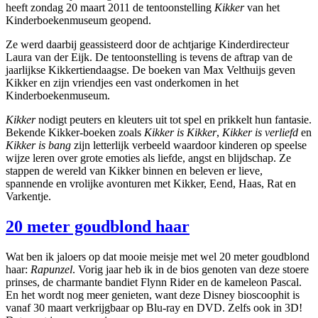
heeft zondag 20 maart 2011 de tentoonstelling
Kikker
van het
Kinderboekenmuseum geopend.
Ze werd daarbij geassisteerd door de achtjarige Kinderdirecteur
Laura van der Eijk. De tentoonstelling is tevens de aftrap van de
jaarlijkse Kikkertiendaagse. De boeken van Max Velthuijs geven
Kikker en zijn vriendjes een vast onderkomen in het
Kinderboekenmuseum.
Kikker
nodigt peuters en kleuters uit tot spel en prikkelt hun fantasie.
Bekende Kikker-boeken zoals
Kikker is Kikker
,
Kikker is verliefd
en
Kikker is bang
zijn letterlijk verbeeld waardoor kinderen op speelse
wijze leren over grote emoties als liefde, angst en blijdschap. Ze
stappen de wereld van Kikker binnen en beleven er lieve,
spannende en vrolijke avonturen met Kikker, Eend, Haas, Rat en
Varkentje.
20 meter goudblond haar
Wat ben ik jaloers op dat mooie meisje met wel 20 meter goudblond
haar:
Rapunzel
. Vorig jaar heb ik in de bios genoten van deze stoere
prinses, de charmante bandiet Flynn Rider en de kameleon Pascal.
En het wordt nog meer genieten, want deze Disney bioscoophit is
vanaf 30 maart verkrijgbaar op Blu-ray en DVD. Zelfs ook in 3D!