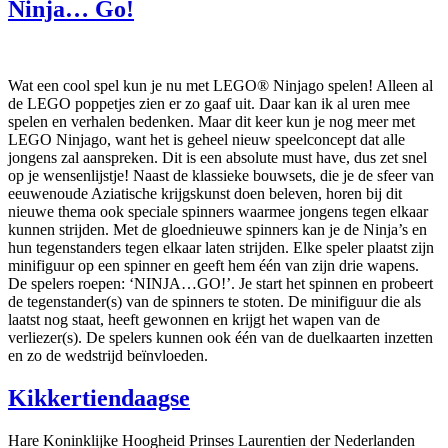
Ninja… Go!
Wat een cool spel kun je nu met LEGO® Ninjago spelen! Alleen al
de LEGO poppetjes zien er zo gaaf uit. Daar kan ik al uren mee
spelen en verhalen bedenken. Maar dit keer kun je nog meer met
LEGO Ninjago, want het is geheel nieuw speelconcept dat alle
jongens zal aanspreken. Dit is een absolute must have, dus zet snel
op je wensenlijstje! Naast de klassieke bouwsets, die je de sfeer van
eeuwenoude Aziatische krijgskunst doen beleven, horen bij dit
nieuwe thema ook speciale spinners waarmee jongens tegen elkaar
kunnen strijden. Met de gloednieuwe spinners kan je de Ninja’s en
hun tegenstanders tegen elkaar laten strijden. Elke speler plaatst zijn
minifiguur op een spinner en geeft hem één van zijn drie wapens.
De spelers roepen: ‘NINJA…GO!’. Je start het spinnen en probeert
de tegenstander(s) van de spinners te stoten. De minifiguur die als
laatst nog staat, heeft gewonnen en krijgt het wapen van de
verliezer(s). De spelers kunnen ook één van de duelkaarten inzetten
en zo de wedstrijd beïnvloeden.
Kikkertiendaagse
Hare Koninklijke Hoogheid Prinses Laurentien der Nederlanden