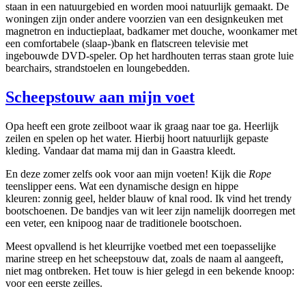
staan in een natuurgebied en worden mooi natuurlijk gemaakt. De
woningen zijn onder andere voorzien van een designkeuken met
magnetron en inductieplaat, badkamer met douche, woonkamer met
een comfortabele (slaap-)bank en flatscreen televisie met
ingebouwde DVD-speler. Op het hardhouten terras staan grote luie
bearchairs, strandstoelen en loungebedden.
Scheepstouw aan mijn voet
Opa heeft een grote zeilboot waar ik graag naar toe ga. Heerlijk
zeilen en spelen op het water. Hierbij hoort natuurlijk gepaste
kleding. Vandaar dat mama mij dan in Gaastra kleedt.
En deze zomer zelfs ook voor aan mijn voeten! Kijk die
Rope
teenslipper eens. Wat een dynamische design en hippe
kleuren: zonnig geel, helder blauw of knal rood. Ik vind het trendy
bootschoenen. De bandjes van wit leer zijn namelijk doorregen met
een veter, een knipoog naar de traditionele bootschoen.
Meest opvallend is het kleurrijke voetbed met een toepasselijke
marine streep en het scheepstouw dat, zoals de naam al aangeeft,
niet mag ontbreken. Het touw is hier gelegd in een bekende knoop:
voor een eerste zeilles.