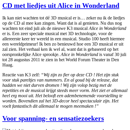
CD met liedjes uit Alice in Wonderland
Ik kan niet wachten tot dé 3D musical er is… zeker nu ik de liedjes
op de CD al mee kan zingen. Want dat is al genieten. Nu dus nog
wachten tot eind juli als de nieuwe K3 musical
Alice in Wonderland
er is. Een zeer speciale musical met 3D technologie, voor de
allereerste keer ter wereld in een musical. Studio 100 heeft hiermee
een wereldprimeur! Ik ben zo benieuwd hoe een 3D musical er uit
zal zien. Het verhaal ken ik wel al, want dat is gebaseerd op het
oorspronkelijke Alice sprookje.
Alice in Wonderland
is vanaf 30 juli
tot 28 augustus 2011 te zien in het World Forum Theater in Den
Haag.
Reactie van K3 zelf:
“Wij zijn zo fier op deze CD ! Het zijn stuk
voor stuk pareltjes van nummers. En al goud bij de release, dat
hadden we niet durven dromen ! Wij zijn volop bezig met de
repetities en de musical krijgt steeds meer vorm. Het ziet er allemaal
heel erg mooi uit. Het belooft een adembenemende voorstelling te
worden. Bovendien zal het 3D-decor heel spectaculair zijn. Het
voelt fantastisch dit allemaal te mogen meemaken !”
Voor spanning- en sensatiezoekers