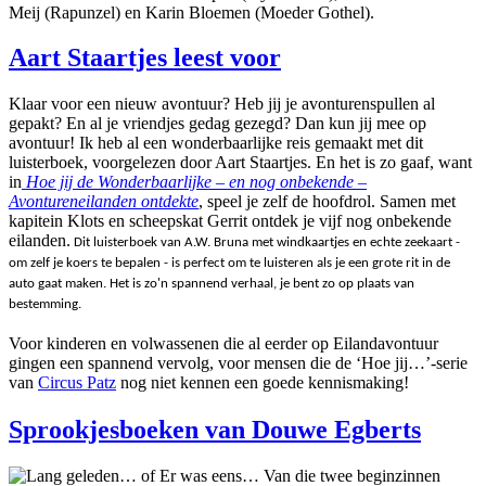
Meij (Rapunzel) en Karin Bloemen (Moeder Gothel).
Aart Staartjes leest voor
Klaar voor een nieuw avontuur? Heb jij je avonturenspullen al
gepakt? En al je vriendjes gedag gezegd? Dan kun jij mee op
avontuur! Ik heb al een wonderbaarlijke reis gemaakt met dit
luisterboek, voorgelezen door Aart Staartjes. En het is zo gaaf, want
in
Hoe jij de Wonderbaarlijke – en nog onbekende –
Avontureneilanden ontdekte
, speel je zelf de hoofdrol. Samen met
kapitein Klots en scheepskat Gerrit ontdek je vijf nog onbekende
eilanden.
Dit luisterboek van A.W. Bruna met windkaartjes en echte zeekaart -
om zelf je koers te bepalen - is perfect om te luisteren als je een grote rit in de
auto gaat maken. Het is zo'n spannend verhaal, je bent zo op plaats van
bestemming.
Voor kinderen en volwassenen die al eerder op Eilandavontuur
gingen een spannend vervolg, voor mensen die de ‘Hoe jij…’-serie
van
Circus Patz
nog niet kennen een goede kennismaking!
Sprookjesboeken van Douwe Egberts
Lang geleden… of Er was eens… Van die twee beginzinnen