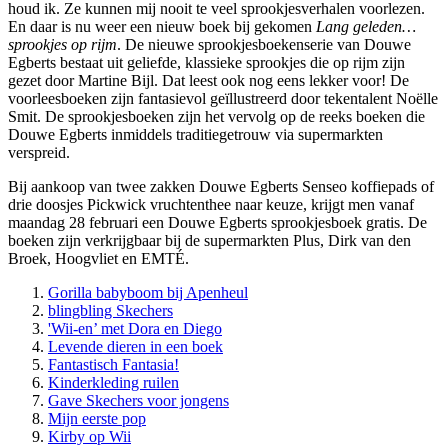
houd ik. Ze kunnen mij nooit te veel sprookjesverhalen voorlezen.
En daar is nu weer een nieuw boek bij gekomen
Lang geleden…
sprookjes op rijm
. De nieuwe sprookjesboekenserie van Douwe
Egberts bestaat uit geliefde, klassieke sprookjes die op rijm zijn
gezet door Martine Bijl. Dat leest ook nog eens lekker voor! De
voorleesboeken zijn fantasievol geïllustreerd door tekentalent Noëlle
Smit. De sprookjesboeken zijn het vervolg op de reeks boeken die
Douwe Egberts inmiddels traditiegetrouw via supermarkten
verspreid.
Bij aankoop van twee zakken Douwe Egberts Senseo koffiepads of
drie doosjes Pickwick vruchtenthee naar keuze, krijgt men vanaf
maandag 28 februari een Douwe Egberts sprookjesboek gratis. De
boeken zijn verkrijgbaar bij de supermarkten Plus, Dirk van den
Broek, Hoogvliet en EMTÉ.
Gorilla babyboom bij Apenheul
blingbling Skechers
'Wii-en’ met Dora en Diego
Levende dieren in een boek
Fantastisch Fantasia!
Kinderkleding ruilen
Gave Skechers voor jongens
Mijn eerste pop
Kirby op Wii