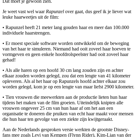
Dat moet je gewoon zien.
Je weet vast wel waar
Rapunzel
over gaat, dus geef ik je liever wat
leuke haarweetjes uit de film:
• Rapunzel heeft 21 meter lang gouden haar en meer dan 100.000
individuele haarstrengen.
• Er moest speciale software worden ontwikkeld om de beweging
van het haar te simuleren. Niemand had ooit zoveel haar hoeven te
vormgeven en geen enkele hoofdrolspeelster had ooit zoveel haar
gehad!
• Als alle haren op een hoofd 30 cm lang zouden zijn en achter
elkaar zouden worden gelegd, zou dat een lengte van 41 kilometer
opleveren. Als al het haar op Rapunzels hoofd achter elkaar zou
worden gelegd, kom je op een lengte van maar liefst 2900 kilometer.
• Tien vrouwen die meewerkten aan de productie lieten hun haar
tijdens het maken van de film groeien. Uiteindelijk knipten alle
vrouwen ongeveer 25 cm van hun haar af om het aan een
organisatie te doneren die pruiken van echt haar maakt voor mensen
die hun haar ten gevolge van een ziekte zijn kwijtgeraakt.
Aan de Nederlands gesproken versie werkten de grootste Disney-
fans mee zoals Levi van Kempen (Flynn Rider), Kim-Lian van der