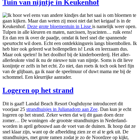
Tuin van nijntje in Keukenhof
Ik hoor wel eens van andere kindjes dat het saai is om bloemen te
gaan kijken. Maar dan weten zij mooi niet dat het keigaaf is in de
Keukenhof.
Deze grote bloementuin in Lisse
is namelijk weer open.
Tulpen in alle kleuren en maten, narcissen, hyacinten… ruik eens!
En dan ren ik over de paadje, omdat ik heel snel die spannende
speurtocht wil doen. Echt een ontdekkingsreis langs bloembollen. Ik
heb hier ook geleerd wat bollenpellen is! Leuk en leerzaam dus.
Maar ook spelen! In het doolhof bij de kinderboerderij. Het aller-
allerleukste vind ik nu de nieuwe tuin van nijntje. Soms is dit lieve
konijntje er zelfs in het echt. Zo niet, dan roets ik toch ook heel fijn
van de glijbaan, ga ik naar de speelmuur of duwt mama me bij de
schommel. Een kleurrijke aanrader.
Logeren op het strand
Dit is gaaf! Landal Beach Resort Ooghduyne introduceert dit
voorjaar 25
strandhuisjes in Julianadorp aan Zee
. Dan kun je echt
logeren op het strand. Zeker weten dat wij dit gaan doen deze
zomer… De woningen -de grootste strandhuisjes in Nederland-
worden in april gebouwd aan de voet van de duinen. Ik hoop dat ze
snel klaar zijn, want op de afbeelding zien ze er al te gek uit. De
strandhuisjes, met grote ramen zodat je zo de Noordzee op kijkt,