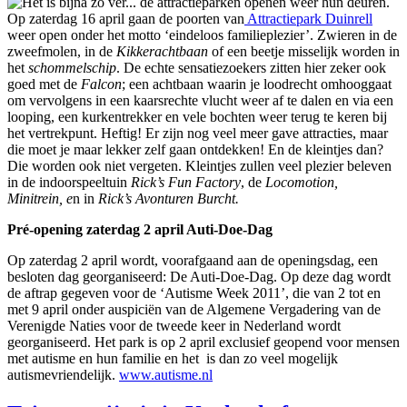
Het is bijna zo ver... de attractieparken openen weer hun deuren.
Op zaterdag 16 april gaan de poorten van
Attractiepark Duinrell
weer open onder het motto ‘eindeloos familieplezier’. Zwieren in de
zweefmolen, in de
Kikkerachtbaan
of een beetje misselijk worden in
het
schommelschip
. De echte sensatiezoekers zitten hier zeker ook
goed met de
Falcon
; een achtbaan waarin je loodrecht omhooggaat
om vervolgens in een kaarsrechte vlucht weer af te dalen en via een
looping, een kurkentrekker en vele bochten weer terug te keren bij
het vertrekpunt. Heftig! Er zijn nog veel meer gave attracties, maar
die moet je maar lekker zelf gaan ontdekken! En de kleintjes dan?
Die worden ook niet vergeten. Kleintjes zullen veel plezier beleven
in de indoorspeeltuin
Rick’s Fun Factory
, de
Locomotion,
Minitrein, e
n in
Rick’s Avonturen Burcht.
Pré-opening zaterdag 2 april Auti-Doe-Dag
Op zaterdag 2 april wordt, voorafgaand aan de openingsdag, een
besloten dag georganiseerd: De Auti-Doe-Dag. Op deze dag wordt
de aftrap gegeven voor de ‘Autisme Week 2011’, die van 2 tot en
met 9 april onder auspiciën van de Algemene Vergadering van de
Verenigde Naties voor de tweede keer in Nederland wordt
georganiseerd. Het park is op 2 april exclusief geopend voor mensen
met autisme en hun familie en het is dan zo veel mogelijk
autismevriendelijk.
www.autisme.nl