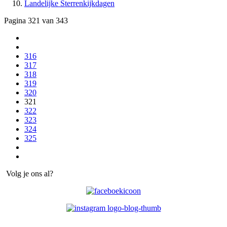
Landelijke Sterrenkijkdagen
Pagina 321 van 343
316
317
318
319
320
321
322
323
324
325
Volg je ons al?