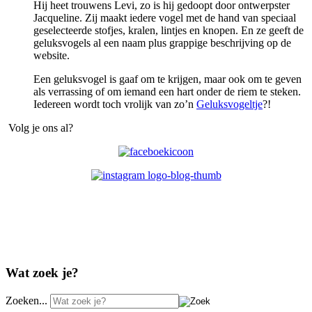
Hij heet trouwens Levi, zo is hij gedoopt door ontwerpster
Jacqueline. Zij maakt iedere vogel met de hand van speciaal
geselecteerde stofjes, kralen, lintjes en knopen. En ze geeft de
geluksvogels al een naam plus grappige beschrijving op de
website.
Een geluksvogel is gaaf om te krijgen, maar ook om te geven
als verrassing of om iemand een hart onder de riem te steken.
Iedereen wordt toch vrolijk van zo’n
Geluksvogeltje
?!
Volg je ons al?
Wat zoek je?
Zoeken...