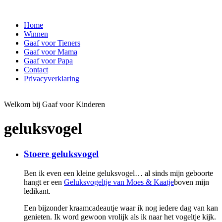
Home
Winnen
Gaaf voor Tieners
Gaaf voor Mama
Gaaf voor Papa
Contact
Privacyverklaring
Welkom bij Gaaf voor Kinderen
geluksvogel
Stoere geluksvogel
Ben ik even een kleine geluksvogel… al sinds mijn geboorte
hangt er een
Geluksvogeltje van Moes & Kaatje
boven mijn
ledikant.
Een bijzonder kraamcadeautje waar ik nog iedere dag van kan
genieten. Ik word gewoon vrolijk als ik naar het vogeltje kijk.