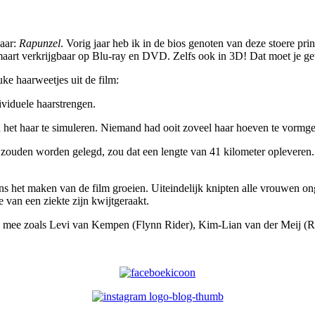
haar:
Rapunzel
. Vorig jaar heb ik in de bios genoten van deze stoere pr
maart verkrijgbaar op Blu-ray en DVD. Zelfs ook in 3D! Dat moet je g
uke haarweetjes uit de film:
viduele haarstrengen.
et haar te simuleren. Niemand had ooit zoveel haar hoeven te vormgev
r zouden worden gelegd, zou dat een lengte van 41 kilometer opleveren.
ns het maken van de film groeien. Uiteindelijk knipten alle vrouwen o
 van een ziekte zijn kwijtgeraakt.
s mee zoals Levi van Kempen (Flynn Rider), Kim-Lian van der Meij (