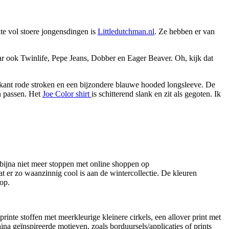
te vol stoere jongensdingen is
Littledutchman.nl
. Ze hebben er van
r ook Twinlife, Pepe Jeans, Dobber en Eager Beaver. Oh, kijk dat
jkant rode stroken en een bijzondere blauwe hooded longsleeve. De
n passen. Het
Joe Color shirt
is schitterend slank en zit als gegoten. Ik
ijna niet meer stoppen met online shoppen op
wat er zo waanzinnig cool is aan de wintercollectie. De kleuren
 op.
eprinte stoffen met meerkleurige kleinere cirkels, een allover print met
ina geïnspireerde motieven, zoals borduursels/applicaties of prints