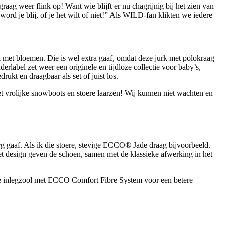
raag weer flink op! Want wie blijft er nu chagrijnig bij het zien van
rd je blij, of je het wilt of niet!” Als WILD-fan klikten we iedere
k met bloemen. Die is wel extra gaaf, omdat deze jurk met polokraag
rlabel zet weer een originele en tijdloze collectie voor baby’s,
ukt en draagbaar als set of juist los.
et vrolijke snowboots en stoere laarzen! Wij kunnen niet wachten en
erg gaaf. Als ik die stoere, stevige ECCO® Jade draag bijvoorbeeld.
het design geven de schoen, samen met de klassieke afwerking in het
te inlegzool met ECCO Comfort Fibre System voor een betere