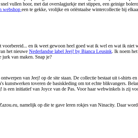
nel vullen hoor, met dat overslagjurkje met stippen, een geinige bolero
n webshop
een te gekke, vrolijke en oriëntaalse wintercollectie bij el
t voorbereid... en ik weet gewoon heel goed wat ik wel en wat ik niet w
 van het nieuwe
Nederlandse label Jeej! by Bianca Leusink
. Ik noem het
re jurk van maken. Snap je?
twerpen van Jeej! op de site staan. De collectie bestaat uit t-shirts en
's kunstwerken toveren de basiskleding om tot echte blikvangers. Belan
 is een initiatief van Joyce van de Pas. Voor haar webwinkels is zij vo
azou.eu, namelijk op die te gave leren rokjes van Ninacity. Daar worde