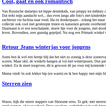
Cool, gaaf en ook romantisch
Van Russische dametjes tot hippe denimkids, van preppy tot military 
Dat trekt mijn aandacht wel... dus even langs alle foto's met kinderkle
zachtroze via fuchsia naar rood, lila en donkerpaars - zolang het maar 
collectie ook cool met gestreepte truien en katoenen geruite overhemd
Daarnaast is er een nonchalante, stoere lijn voor de jongens, met doo
leven. Bovendien, zeer gunstig geprijsd. Nu nog een Primark winkel
Retour Jeans winterjas voor jongens
Soms ben ik wel een beetje blij dat het niet zo zonnig is deze zomerv
scoren. Maar oké, de winkels hangen al vol met winterjassen. Dus pa
winkel. En ik moet toegeven, dit is gewoon dé jas voor mij komende 
Mama vindt 'm ook lekker hip (en warm) en ik ben happy met mijn bl
Sterren zien
Wauw, kijk die stoere stappers van Shoesme eens. Te gek: met sterre
rond stappen, of naar school. Deze sneakers, verkrijgbaar in vele hippe