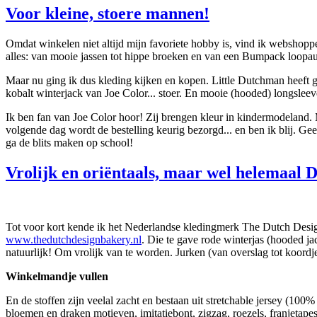
Voor kleine, stoere mannen!
Omdat winkelen niet altijd mijn favoriete hobby is, vind ik webshopp
alles: van mooie jassen tot hippe broeken en van een Bumpack loopaut
Maar nu ging ik dus kleding kijken en kopen. Little Dutchman heeft 
kobalt winterjack van Joe Color... stoer. En mooie (hooded) longsleeve
Ik ben fan van Joe Color hoor! Zij brengen kleur in kindermodeland.
volgende dag wordt de bestelling keurig bezorgd... en ben ik blij. G
ga de blits maken op school!
Vrolijk en oriëntaals, maar wel helemaal 
Tot voor kort kende ik het Nederlandse kledingmerk The Dutch Desig
www.thedutchdesignbakery.nl
. Die te gave rode winterjas (hooded jac
natuurlijk! Om vrolijk van te worden. Jurken (van overslag tot koordje
Winkelmandje vullen
En de stoffen zijn veelal zacht en bestaan uit stretchable jersey (100% 
bloemen en draken motieven, imitatiebont, zigzag, roezels, franjetapes