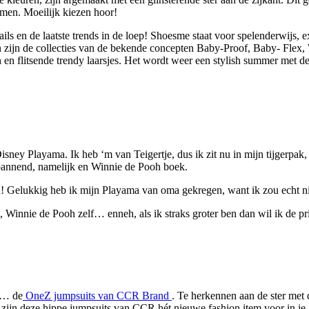
emen. Moeilijk kiezen hoor!
ils en de laatste trends in de loep! Shoesme staat voor spelenderwijs, ex
en zijn de collecties van de bekende concepten Baby-Proof, Baby- Flex
pen en flitsende trendy laarsjes. Het wordt weer een stylish summer met
ney Playama. Ik heb ‘m van Teigertje, dus ik zit nu in mijn tijgerpak, 
spannend, namelijk en Winnie de Pooh boek.
n! Gelukkig heb ik mijn Playama van oma gekregen, want ik zou echt 
Winnie de Pooh zelf… enneh, als ik straks groter ben dan wil ik de pri
al… de
OneZ jumpsuits van CCR Brand
. Te herkennen aan de ster met 
ijn deze hippe jumpsuits van CCR hét nieuwe fashion item voor in je ga