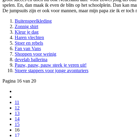
spelen. En, dan maak ik even de blits op het schoolplein. Dan kan m
De jumpsuits zijn er ook voor mannen, maar mijn papa zie ik er toch ni
Buitenspeelkleding
Zonnig shirt
Kleur je dag
Haren vlechten
Stoer en rebels
Fan van Vans
Shoppen voor weinig
develab ballerina
Pauw, pauw, pauw steek je veren uit!
Stoere stappers voor jonge avonturiers
Pagina 16 van 20
11
12
13
14
15
16
17