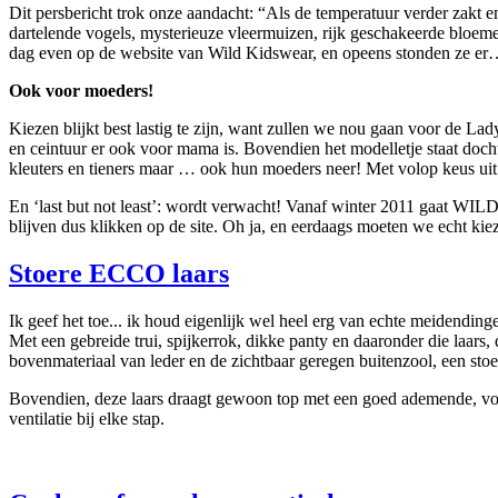
Dit persbericht trok onze aandacht: “Als de temperatuur verder zakt en
dartelende vogels, mysterieuze vleermuizen, rijk geschakeerde bloeme
dag even op de website van Wild Kidswear, en opeens stonden ze er
Ook voor moeders!
Kiezen blijkt best lastig te zijn, want zullen we nou gaan voor de L
en ceintuur er ook voor mama is. Bovendien het modelletje staat dochte
kleuters en tieners maar … ook hun moeders neer! Met volop keus uit ta
En ‘last but not least’: wordt verwacht! Vanaf winter 2011 gaat WILD 
blijven dus klikken op de site. Oh ja, en eerdaags moeten we echt ki
Stoere ECCO laars
Ik geef het toe... ik houd eigenlijk wel heel erg van echte meidendin
Met een gebreide trui, spijkerrok, dikke panty en daaronder die laar
bovenmateriaal van leder en de zichtbaar geregen buitenzool, een stoer
Bovendien, deze laars draagt gewoon top met een goed ademende, voc
ventilatie bij elke stap.