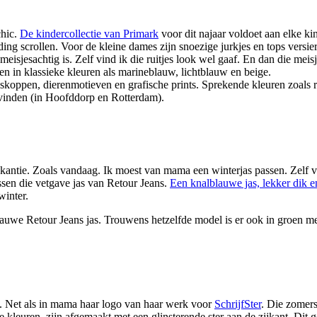
chic.
De kindercollectie van Primark
voor dit najaar voldoet aan elke k
ding scrollen. Voor de kleine dames zijn snoezige jurkjes en tops versie
meisjesachtig is. Zelf vind ik die ruitjes look wel gaaf. En dan die mei
en in klassieke kleuren als marineblauw, lichtblauw en beige.
dskoppen, dierenmotieven en grafische prints. Sprekende kleuren zoals r
 vinden (in Hoofddorp en Rotterdam).
akantie. Zoals vandaag. Ik moest van mama een winterjas passen. Zelf vi
ssen die vetgave jas van Retour Jeans.
Een knalblauwe jas, lekker dik e
winter.
auwe Retour Jeans jas. Trouwens hetzelfde model is er ook in groen 
n. Net als in mama haar logo van haar werk voor
SchrijfSter
. Die zomers
 kleuren, zijn afgemaakt met een glinsterende ster aan de zijkant. Dit ge