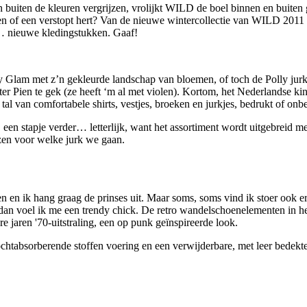
 buiten de kleuren vergrijzen, vrolijkt WILD de boel binnen en buiten g
n of een verstopt hert? Van de nieuwe wintercollectie van WILD 2011 wo
… nieuwe kledingstukken. Gaaf!
ady Glam met z’n gekleurde landschap van bloemen, of toch de Polly jur
r Pien te gek (ze heeft ‘m al met violen). Kortom, het Nederlandse kinde
l van comfortabele shirts, vestjes, broeken en jurkjes, bedrukt of onbedr
een stapje verder… letterlijk, want het assortiment wordt uitgebreid m
ezen voor welke jurk we gaan.
gen en ik hang graag de prinses uit. Maar soms, soms vind ik stoer ook 
s, dan voel ik me een trendy chick. De retro wandelschoenelementen in 
e jaren '70-uitstraling, een op punk geïnspireerde look.
htabsorberende stoffen voering en een verwijderbare, met leer bedek