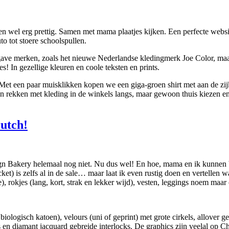
en wel erg prettig. Samen met mama plaatjes kijken. Een perfecte websi
o tot stoere schoolspullen.
gave merken, zoals het nieuwe Nederlandse kledingmerk Joe Color, maa
s! In gezellige kleuren en coole teksten en prints.
 Met een paar muisklikken kopen we een giga-groen shirt met aan de zi
een rekken met kleding in de winkels langs, maar gewoon thuis kiezen e
Dutch!
n Bakery helemaal nog niet. Nu dus wel! En hoe, mama en ik kunnen b
ket) is zelfs al in de sale… maar laat ik even rustig doen en vertellen 
), rokjes (lang, kort, strak en lekker wijd), vesten, leggings noem maar
biologisch katoen), velours (uni of geprint) met grote cirkels, allover g
 en diamant jacquard gebreide interlocks. De graphics zijn veelal op Ch