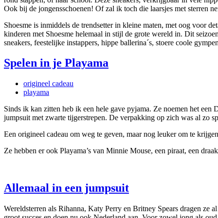
Ook bij de jongensschoenen! Of zal ik toch die laarsjes met sterren n
Shoesme is inmiddels de trendsetter in kleine maten, met oog voor deta
kinderen met Shoesme helemaal in stijl de grote wereld in. Dit seizo
sneakers, feestelijke instappers, hippe ballerina´s, stoere coole gym
Spelen in je Playama
origineel cadeau
playama
Sinds ik kan zitten heb ik een hele gave pyjama. Ze noemen het een Dis
jumpsuit met zwarte tijgerstrepen. De verpakking op zich was al zo 
Een origineel cadeau om weg te geven, maar nog leuker om te krijge
Ze hebben er ook Playama’s van Minnie Mouse, een piraat, een draak, 
Allemaal in een jumpsuit
Wereldsterren als Rihanna, Katy Perry en Britney Spears dragen ze 
groot succes en doen nu ook Nederland aan. Voor zowel jong als oud z