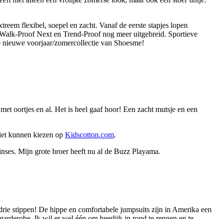
treem flexibel, soepel en zacht. Vanaf de eerste stapjes lopen
, Walk-Proof Next en Trend-Proof nog meer uitgebreid. Sportieve
 de nieuwe voorjaar/zomercollectie van Shoesme!
met oortjes en al. Het is heel gaaf hoor! Een zacht mutsje en een
niet kunnen kiezen op
Kidscotton.com
.
nses. Mijn grote broer heeft nu al de Buzz Playama.
drie stippen! De hippe en comfortabele jumpsuits zijn in Amerika een
rderobe. Ik wil er wel één om heerlijk in rond te rennen en te