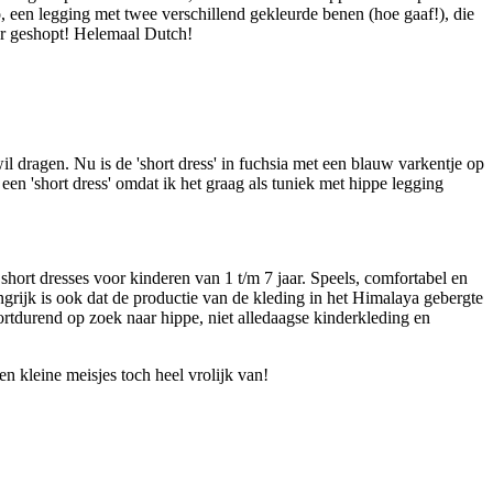
, een legging met twee verschillend gekleurde benen (hoe gaaf!), die
kaar geshopt! Helemaal Dutch!
il dragen. Nu is de 'short dress' in fuchsia met een blauw varkentje op
 een 'short dress' omdat ik het graag als tuniek met hippe legging
 short dresses voor kinderen van 1 t/m 7 jaar. Speels, comfortabel en
grijk is ook dat de productie van de kleding in het Himalaya gebergte
ortdurend op zoek naar hippe, niet alledaagse kinderkleding en
n kleine meisjes toch heel vrolijk van!