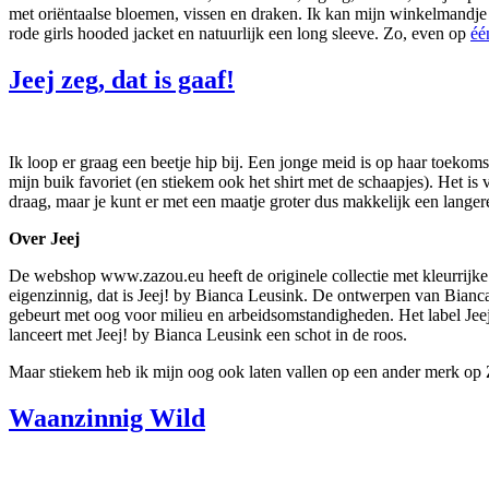
met oriëntaalse bloemen, vissen en draken. Ik kan mijn winkelmandje s
rode girls hooded jacket en natuurlijk een long sleeve. Zo, even op
éé
Jeej zeg, dat is gaaf!
Ik loop er graag een beetje hip bij. Een jonge meid is op haar toekoms
mijn buik favoriet (en stiekem ook het shirt met de schaapjes). Het is
draag, maar je kunt er met een maatje groter dus makkelijk een lange
Over Jeej
De webshop www.zazou.eu heeft de originele collectie met kleurrijke on
eigenzinnig, dat is Jeej! by Bianca Leusink. De ontwerpen van Bianca
gebeurt met oog voor milieu en arbeidsomstandigheden. Het label Jeej!
lanceert met Jeej! by Bianca Leusink een schot in de roos.
Maar stiekem heb ik mijn oog ook laten vallen op een ander merk op Z
Waanzinnig Wild