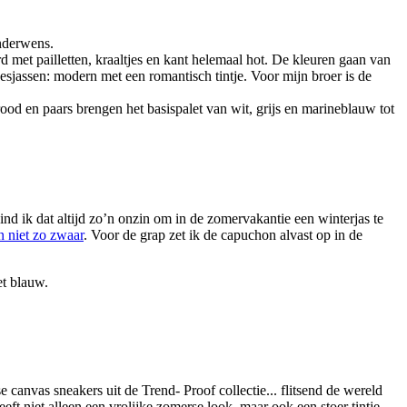
inderwens.
rd met pailletten, kraaltjes en kant helemaal hot. De kleuren gaan van
sjesjassen: modern met een romantisch tintje. Voor mijn broer is de
ood en paars brengen het basispalet van wit, grijs en marineblauw tot
nd ik dat altijd zo’n onzin om in de zomervakantie een winterjas te
n niet zo zwaar
. Voor de grap zet ik de capuchon alvast op in de
met blauw.
e canvas sneakers uit de Trend- Proof collectie... flitsend de wereld
eft niet alleen een vrolijke zomerse look, maar ook een stoer tintje.