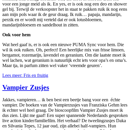
voor een jonge meid als ik. En yes, er is ook nog een deo en shower
gel bij. Terwijl de verkoopster het in staat te pakken ruik ik nog eens
aan mijn pols waar ik de geur draag. Ik ruik… papaja, mandarijn,
perzik en er wordt mij verteld dat er ook lotusbloemen,
mandarijnbloesem en sandelhout in zitten.
Ook voor hem
Wat heel gaaf is, er is ook een nieuwe PUMA Sync voor hem. Die
wil ik ook ruiken. Oh, perfect! Een heerlijke mix van frisse limoen,
bergamot, rozemarijn, lavendel en geranium. Om die laatste moet ik
wel lachen, wat geranium is natuurlijk echt iets voor opa’s en oma’s.
Maar tja, in parfum zitten wel vaker ‘vreemde geuren’.
Lees meer: Fris en fruitig
Vampier Zusjes
Jakkes, vampieren… ik ben best een beetje bang voor een échte
vampier. De boeken van de Vampierzusjes van Franziska Gehm lees
ik echter wel heel graag. De bioscoopfilm Vampier Zusjes moet ik
dus zien. Lijkt me gaaf! Een super spannende Nederlands gesproken
live action kinder/familiefilm. Het verhaal? De tweelingzusjes Daka
en Silvania Tepes, 12 jaar oud, zijn allebei half-vampiers. Hun