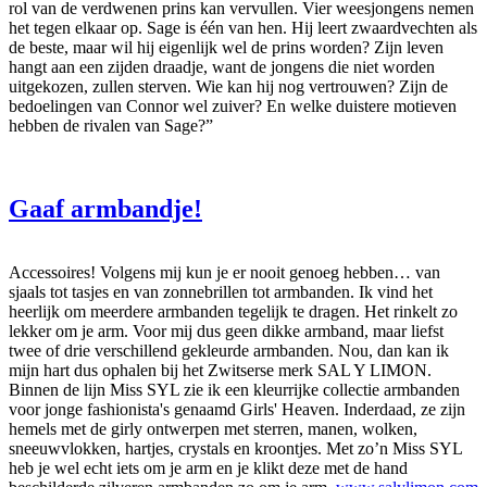
rol van de verdwenen prins kan vervullen. Vier weesjongens nemen
het tegen elkaar op. Sage is één van hen. Hij leert zwaardvechten als
de beste, maar wil hij eigenlijk wel de prins worden? Zijn leven
hangt aan een zijden draadje, want de jongens die niet worden
uitgekozen, zullen sterven. Wie kan hij nog vertrouwen? Zijn de
bedoelingen van Connor wel zuiver? En welke duistere motieven
hebben de rivalen van Sage?”
Gaaf armbandje!
Accessoires! Volgens mij kun je er nooit genoeg hebben… van
sjaals tot tasjes en van zonnebrillen tot armbanden. Ik vind het
heerlijk om meerdere armbanden tegelijk te dragen. Het rinkelt zo
lekker om je arm. Voor mij dus geen dikke armband, maar liefst
twee of drie verschillend gekleurde armbanden. Nou, dan kan ik
mijn hart dus ophalen bij het Zwitserse merk SAL Y LIMON.
Binnen de lijn Miss SYL zie ik een kleurrijke collectie armbanden
voor jonge fashionista's genaamd Girls' Heaven. Inderdaad, ze zijn
hemels met de girly ontwerpen met sterren, manen, wolken,
sneeuwvlokken, hartjes, crystals en kroontjes. Met zo’n Miss SYL
heb je wel echt iets om je arm en je klikt deze met de hand