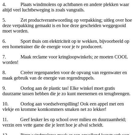
4. Plaats windmolens op achtbanen en andere plekken waar
altijd veel luchtbeweging is zoals vangrails.
5. Zet productverantwoording op verpakking; uitleg over hoe
deze verpakking gemaakt is en hoe deze gescheiden weggegooid
moet worden.
6. Sport thuis om elektriciteit op te wekken, bijvoorbeeld op
een hometrainer die de energie voor je tv produceert.
7. Maak reclame voor kringloopwinkels; ze moeten COOL
worden!
8. Creëer regenpanelen voor de opvang van regenwater en
maak gebruik van de energie van regendruppels.
9. Oorlog aan de plastic tas! Elke winkel moet gratis
duurzame tassen hebben die je zo kunt meenemen en terugbrengen.
10. Oorlog aan voedselverspilling! Ook een appel met een
vlekje en kromme komkommers smaken net zo lekker!
11. Geef leuker les op school over milieu en duurzaamheid;
verzin een vette game die je leert hoe je afval scheidt.