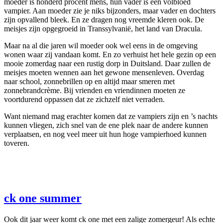
moeder is honderd procent mens, hun vader is een volbloed
vampier. Aan moeder zie je niks bijzonders, maar vader en dochters
zijn opvallend bleek. En ze dragen nog vreemde kleren ook. De
meisjes zijn opgegroeid in Transsylvanië, het land van Dracula.
Maar na al die jaren wil moeder ook wel eens in de omgeving
wonen waar zij vandaan komt. En zo verhuist het hele gezin op een
mooie zomerdag naar een rustig dorp in Duitsland. Daar zullen de
meisjes moeten wennen aan het gewone mensenleven. Overdag
naar school, zonnebrillen op en altijd maar smeren met
zonnebrandcrème. Bij vrienden en vriendinnen moeten ze
voortdurend oppassen dat ze zichzelf niet verraden.
Want niemand mag erachter komen dat ze vampiers zijn en ’s nachts
kunnen vliegen, zich snel van de ene plek naar de andere kunnen
verplaatsen, en nog veel meer uit hun hoge vampierhoed kunnen
toveren.
ck one summer
Ook dit jaar weer komt ck one met een zalige zomergeur! Als echte