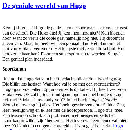
De geniale wereld van Hugo
Ken jij Hugo al? Hugo de genie… en de sportman… de coolste gast
van de school. Die Hugo dus! Jij kent hem nog niet?! Kan kloppen
hoor, want zo ver is die coole gast namelijk nog niet. Hij droomt er
alleen van. Maar, hij heeft wel een geniaal plan. Hét plan om het
hart van Viola te veroveren. Het knapste meisje van de school. Hoe
verover je haar hart? Door een supersportman te worden. Simpel.
Een geniaal plan inderdaad.
Sportkanon
Ik vind dat Hugo dat slim heeft bedacht, alleen de uitvoering nog.
Die blijkt iets lastiger. Want hoe val je op met een sportcarrièrre?
Hugo gaat voetballen, op judo en zelfs op ballet. Hij heeft veel voor
Viola over. OF zal hij toch rond gaan lopen met het bordje op zijn
nek met ‘Viola – I love only you’? In het boek
Hugo’s Geniale
Wereld
overweegt hij alles. Het boek, geschreven door Sabine Zett,
leest heerlijk weg en ik leef met de hoofdpersoon, Hugo dus, mee.
Zijn lessen op school, zijn problemen met meisjes en zelfs het
‘sportkanon willen zijn’ herken ik. Het leven van een tiener valt niet
mee. Zelfs niet in een geniale wereld… Extra gaaf is het dat
Hugo