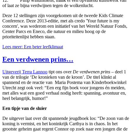
12. Pimp windmolens; maak er een opvallend kunstwerk van
of laat ze bijna verdwijnen tegen de wolkenlucht.
Deze 12 stellingen zijn voorgekomen uit de tweede Kids Climate
Conference. Deze 2013-editie, met als credo 'Your future is my
concern', was wederom een initiatief van het Wereld Natuur Fonds,
Center Parcs en Eneco, die natuur en milieu hoog op de
prioriteitenlijst hebben staan.
Lees meer: Een beter leefklimaat
Een verdwenen prins…
Uitgeverij Terra Lannoo
tipt ons over
De verdwenen prins
– deel 1
van de trilogie ‘De kronieken van de kroon’. De titel klinkt al
spannend en de reactie van Maria Postema van Kinderboekwinkel
Utrecht zegt ook veel: “Een erg fijn boek voor jongens én meiden,
met alles wat een goed verhaal nodig heeft: spanning, avontuur en,
heel belangrijk, humor!”
Een tipje van de sluier
De uitgever laat over dit spannende jeugdboek los: “De zoon van de
koning is vermist, en het koninkrijk Carthya is in chaos. In het
grootste geheim gaat regent Connor op zoek naar een jongen die de