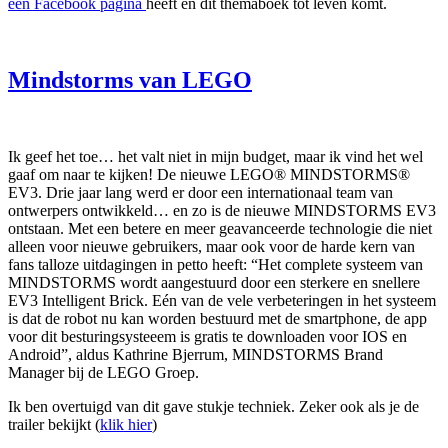
een Facebook pagina
heeft en dit themaboek tot leven komt.
Mindstorms van LEGO
Ik geef het toe… het valt niet in mijn budget, maar ik vind het wel
gaaf om naar te kijken! De nieuwe LEGO® MINDSTORMS®
EV3. Drie jaar lang werd er door een internationaal team van
ontwerpers ontwikkeld… en zo is de nieuwe MINDSTORMS EV3
ontstaan. Met een betere en meer geavanceerde technologie die niet
alleen voor nieuwe gebruikers, maar ook voor de harde kern van
fans talloze uitdagingen in petto heeft: “Het complete systeem van
MINDSTORMS wordt aangestuurd door een sterkere en snellere
EV3 Intelligent Brick. Eén van de vele verbeteringen in het systeem
is dat de robot nu kan worden bestuurd met de smartphone, de app
voor dit besturingsysteeem is gratis te downloaden voor IOS en
Android”, aldus Kathrine Bjerrum, MINDSTORMS Brand
Manager bij de LEGO Groep.
Ik ben overtuigd van dit gave stukje techniek. Zeker ook als je de
trailer bekijkt (
klik hier
)