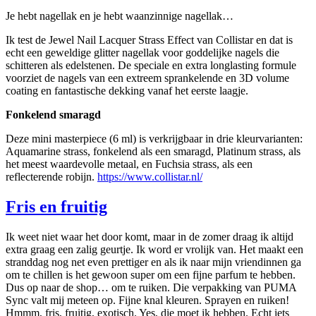
Je hebt nagellak en je hebt waanzinnige nagellak…
Ik test de Jewel Nail Lacquer Strass Effect van Collistar en dat is
echt een geweldige glitter nagellak voor goddelijke nagels die
schitteren als edelstenen. De speciale en extra longlasting formule
voorziet de nagels van een extreem sprankelende en 3D volume
coating en fantastische dekking vanaf het eerste laagje.
Fonkelend smaragd
Deze mini masterpiece (6 ml) is verkrijgbaar in drie kleurvarianten:
Aquamarine strass, fonkelend als een smaragd, Platinum strass, als
het meest waardevolle metaal, en Fuchsia strass, als een
reflecterende robijn.
https://www.collistar.nl/
Fris en fruitig
Ik weet niet waar het door komt, maar in de zomer draag ik altijd
extra graag een zalig geurtje. Ik word er vrolijk van. Het maakt een
stranddag nog net even prettiger en als ik naar mijn vriendinnen ga
om te chillen is het gewoon super om een fijne parfum te hebben.
Dus op naar de shop… om te ruiken. Die verpakking van PUMA
Sync valt mij meteen op. Fijne knal kleuren. Sprayen en ruiken!
Hmmm, fris, fruitig, exotisch. Yes, die moet ik hebben. Echt iets