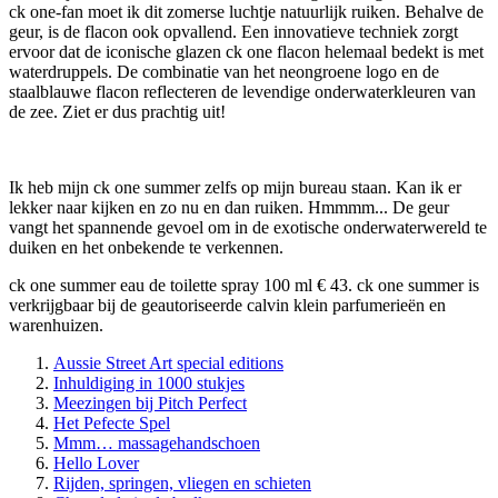
ck one-fan moet ik dit zomerse luchtje natuurlijk ruiken. Behalve de
geur, is de flacon ook opvallend. Een innovatieve techniek zorgt
ervoor dat de iconische glazen ck one flacon helemaal bedekt is met
waterdruppels. De combinatie van het neongroene logo en de
staalblauwe flacon reflecteren de levendige onderwaterkleuren van
de zee. Ziet er dus prachtig uit!
Ik heb mijn ck one summer zelfs op mijn bureau staan. Kan ik er
lekker naar kijken en zo nu en dan ruiken. Hmmmm... De geur
vangt het spannende gevoel om in de exotische onderwaterwereld te
duiken en het onbekende te verkennen.
ck one summer eau de toilette spray 100 ml € 43. ck one summer is
verkrijgbaar bij de geautoriseerde calvin klein parfumerieën en
warenhuizen.
Aussie Street Art special editions
Inhuldiging in 1000 stukjes
Meezingen bij Pitch Perfect
Het Pefecte Spel
Mmm… massagehandschoen
Hello Lover
Rijden, springen, vliegen en schieten