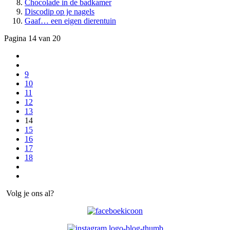
Chocolade in de badkamer
Discodip op je nagels
Gaaf… een eigen dierentuin
Pagina 14 van 20
9
10
11
12
13
14
15
16
17
18
Volg je ons al?