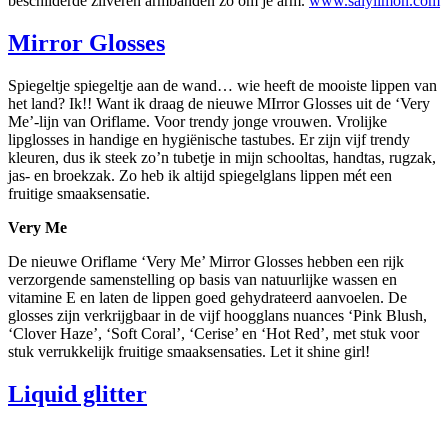
beschilderde zilveren armbanden zo om je arm.
www.salylimon.com
Mirror Glosses
Spiegeltje spiegeltje aan de wand… wie heeft de mooiste lippen van
het land? Ik!! Want ik draag de nieuwe MIrror Glosses uit de ‘Very
Me’-lijn van Oriflame. Voor trendy jonge vrouwen. Vrolijke
lipglosses in handige en hygiënische tastubes. Er zijn vijf trendy
kleuren, dus ik steek zo’n tubetje in mijn schooltas, handtas, rugzak,
jas- en broekzak. Zo heb ik altijd spiegelglans lippen mét een
fruitige smaaksensatie.
Very Me
De nieuwe Oriflame ‘Very Me’ Mirror Glosses hebben een rijk
verzorgende samenstelling op basis van natuurlijke wassen en
vitamine E en laten de lippen goed gehydrateerd aanvoelen. De
glosses zijn verkrijgbaar in de vijf hoogglans nuances ‘Pink Blush,
‘Clover Haze’, ‘Soft Coral’, ‘Cerise’ en ‘Hot Red’, met stuk voor
stuk verrukkelijk fruitige smaaksensaties. Let it shine girl!
Liquid glitter