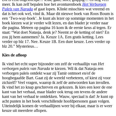
meer. Ik kan zelf bepalen hoe het avonturenboek
Het Verborgen
Paleis van Narada
af gaat lopen. Klinkt misschien wat vreemd en
dat is het ook wel, vind ik. Maar dit nieuwe boek van Roos Boum is
een ‘Two-way-boek’. Je kunt als lezer op sommige momenten in het
boek kiezen wat je verder wilt lezen, en dan blader je verder naar
die pagina. Meteen op pagina 16 kom ik de eerste keus al tegen. Er
staat: “Wat doet Natasja, denk je? Neemt ze de ketting of niet? En
zou jij hem aannemen? Ja. Keuze 1A. Een gratis ketting. Lees
verder op blz 17. Nee. Keuze 1B. Een dure keuze. Lees verder op
blz 20.” Mysterieus…
Kies de afloop
Ik vind het echt super bijzonder om zelf de verhaallijn van
Het
verborgen paleis van Narada
te kiezen. Wil ik dat Natasja een
verborgen paleis ontdekt waar zij Tamir ontmoet en/of de
hoogbegaafde Bart. Gaat zij de wereld verbeteren, of kiest zij voor
zichzelf? Veel vragen, waarop ik zelf de antwoorden kan invullen.
Ik vind het zo knap geschreven en gekozen. Ik kies een keer de ene
kant van het verhaal, maar blader ook terug om tevens de andere
kant van het verhaal te ontdekken. Wauw, speciaal is dat! Je kunt op
acht punten in het boek verschillende hoofdpersonen gaan volgen.
Uiteindelijk komen de verhaallijnen weer bij elkaar, maar is er weer
keuze uit meerdere aflopen.