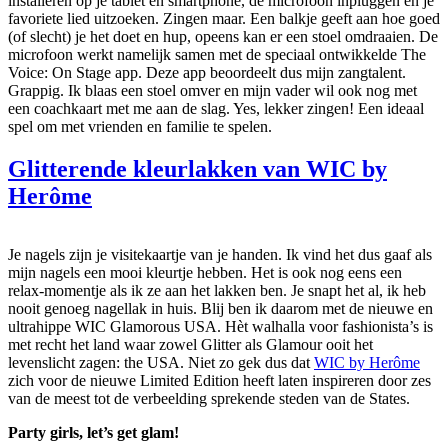
installeren op je tablet en smartphone, de microfoon inpluggen en je
favoriete lied uitzoeken. Zingen maar. Een balkje geeft aan hoe goed
(of slecht) je het doet en hup, opeens kan er een stoel omdraaien. De
microfoon werkt namelijk samen met de speciaal ontwikkelde The
Voice: On Stage app. Deze app beoordeelt dus mijn zangtalent.
Grappig. Ik blaas een stoel omver en mijn vader wil ook nog met
een coachkaart met me aan de slag. Yes, lekker zingen! Een ideaal
spel om met vrienden en familie te spelen.
Glitterende kleurlakken van WIC by
Herôme
Je nagels zijn je visitekaartje van je handen. Ik vind het dus gaaf als
mijn nagels een mooi kleurtje hebben. Het is ook nog eens een
relax-momentje als ik ze aan het lakken ben. Je snapt het al, ik heb
nooit genoeg nagellak in huis. Blij ben ik daarom met de nieuwe en
ultrahippe WIC Glamorous USA. Hèt walhalla voor fashionista’s is
met recht het land waar zowel Glitter als Glamour ooit het
levenslicht zagen: the USA. Niet zo gek dus dat
WIC by Herôme
zich voor de nieuwe Limited Edition heeft laten inspireren door zes
van de meest tot de verbeelding sprekende steden van de States.
Party girls, let’s get glam!