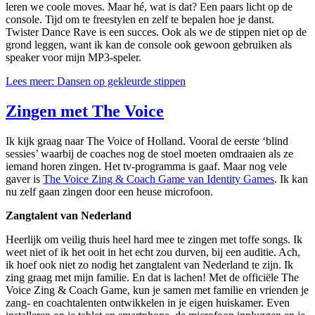
leren we coole moves. Maar hé, wat is dat? Een paars licht op de
console. Tijd om te freestylen en zelf te bepalen hoe je danst.
Twister Dance Rave is een succes. Ook als we de stippen niet op de
grond leggen, want ik kan de console ook gewoon gebruiken als
speaker voor mijn MP3-speler.
Lees meer: Dansen op gekleurde stippen
Zingen met The Voice
Ik kijk graag naar The Voice of Holland. Vooral de eerste ‘blind
sessies’ waarbij de coaches nog de stoel moeten omdraaien als ze
iemand horen zingen. Het tv-programma is gaaf. Maar nog vele
gaver is
The Voice Zing & Coach Game van Identity Games
. Ik kan
nu zelf gaan zingen door een heuse microfoon.
Zangtalent van Nederland
Heerlijk om veilig thuis heel hard mee te zingen met toffe songs. Ik
weet niet of ik het ooit in het echt zou durven, bij een auditie. Ach,
ik hoef ook niet zo nodig het zangtalent van Nederland te zijn. Ik
zing graag met mijn familie. En dat is lachen! Met de officiële The
Voice Zing & Coach Game, kun je samen met familie en vrienden je
zang- en coachtalenten ontwikkelen in je eigen huiskamer. Even