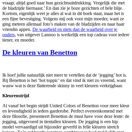
vraagt, altijd goed naar hun gezichtsuitdrukking. Vergelijk die met
de bladzijde hiernaast.’ En dan zie je boze gezichten of hele blije.
Kortom, eigenlijk weet je alles al wat in dit boek staat, maar het is
een fijne bevestiging. Volgens mij ook voor mijn moeder, want ze
ging meteen allemaal foto’s maken van de bladzijden en naar haar
vriendin appen.
De waarheid en niets dan de waarheid over je
ouders
, van uitgever Lannoo is werkelijk een top cadeau voor iedere
tiener, en moeder.
De kleuren van Benetton
Ik hoef jullie natuurlijk niet meer te vertellen dat de ‘jegging’ hot is.
Bij Benetton is het ‘hot toppic’ en dat vind ik niet zo vreemd, want
wauw wat is deze flatterende skinny in veel kleuren verkrijgbaar.
Kleurenstrijd
Al vanaf het begin strijdt United Colors of Benetton voor meer kleur
en levendigheid in ieders garderobe. Perfect overeenkomend met
deze filosofie, presenteert Benetton de must have voor deze lente: de
jegging, uitgevoerd in tientallen kleuren. De jegging is een hip
model vervaardigd uit bijzonder geverfd in felle kleuren stretch