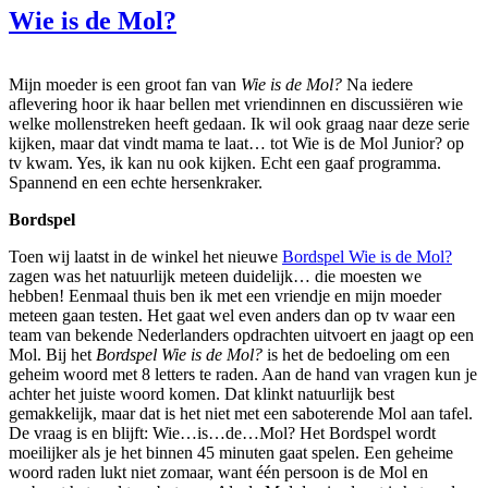
Wie is de Mol?
Mijn moeder is een groot fan van
Wie is de Mol?
Na iedere
aflevering hoor ik haar bellen met vriendinnen en discussiëren wie
welke mollenstreken heeft gedaan. Ik wil ook graag naar deze serie
kijken, maar dat vindt mama te laat… tot Wie is de Mol Junior? op
tv kwam. Yes, ik kan nu ook kijken. Echt een gaaf programma.
Spannend en een echte hersenkraker.
Bordspel
Toen wij laatst in de winkel het nieuwe
Bordspel Wie is de Mol?
zagen was het natuurlijk meteen duidelijk… die moesten we
hebben! Eenmaal thuis ben ik met een vriendje en mijn moeder
meteen gaan testen. Het gaat wel even anders dan op tv waar een
team van bekende Nederlanders opdrachten uitvoert en jaagt op een
Mol. Bij het
Bordspel Wie is de Mol?
is het de bedoeling om een
geheim woord met 8 letters te raden. Aan de hand van vragen kun je
achter het juiste woord komen. Dat klinkt natuurlijk best
gemakkelijk, maar dat is het niet met een saboterende Mol aan tafel.
De vraag is en blijft: Wie…is…de…Mol? Het Bordspel wordt
moeilijker als je het binnen 45 minuten gaat spelen. Een geheime
woord raden lukt niet zomaar, want één persoon is de Mol en