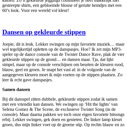
katoen. Zo’n gekleurde jeggings combineer je heel makkelijk met
gestreepte shirts, een gebloemde blouse of geruite hemdjes met een
60’s look. Voor een wereld vol kleur!
Dansen op gekleurde stippen
Joepie, dit is leuk. Lekker swingen op mijn favoriete muziek… maar
wel tegelijkertijd opletten op de danspasjes. Hoe? Ik zet mijn MP3-
speler op de dance console van de Twister Dance Rave, plak de vier
gekleurde stippen op de grond… en dansen maar. Tja, dat lijkt
simpel, maar op de console verschijnen om beurten de kleuren rood,
blauw, geel en groen. Je snapt het vast al: in de volgorde van de
aangegeven kleuren moet ik mijn voeten op de stippen plaatsen. Zo
leer ik echt gave danspasjes.
Samen dansen
Bij dit dansspel zitten dubbele, gekleurde stippen zodat ik samen
met een vriendin kan dansen. We swingen op ‘Hit the lights’ van
Selena Gomez & The Scene, de exclusieve Twister Song (in de
console). Maar daarna pakken we toch onze eigen favoriete hitsongs
erbij. Lekker swingen, gek doen en genieten. De linker lamp kleurt
groen, dus mijn linker voet op de groene stip. Op rechts blauw en zo