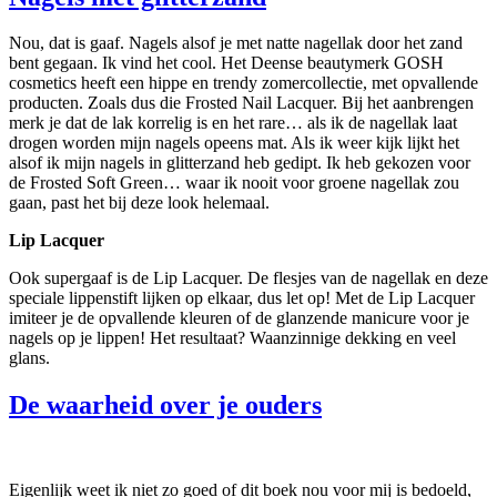
Nou, dat is gaaf. Nagels alsof je met natte nagellak door het zand
bent gegaan. Ik vind het cool. Het Deense beautymerk GOSH
cosmetics heeft een hippe en trendy zomercollectie, met opvallende
producten. Zoals dus die Frosted Nail Lacquer. Bij het aanbrengen
merk je dat de lak korrelig is en het rare… als ik de nagellak laat
drogen worden mijn nagels opeens mat. Als ik weer kijk lijkt het
alsof ik mijn nagels in glitterzand heb gedipt. Ik heb gekozen voor
de Frosted Soft Green… waar ik nooit voor groene nagellak zou
gaan, past het bij deze look helemaal.
Lip Lacquer
Ook supergaaf is de Lip Lacquer. De flesjes van de nagellak en deze
speciale lippenstift lijken op elkaar, dus let op! Met de Lip Lacquer
imiteer je de opvallende kleuren of de glanzende manicure voor je
nagels op je lippen! Het resultaat? Waanzinnige dekking en veel
glans.
De waarheid over je ouders
Eigenlijk weet ik niet zo goed of dit boek nou voor mij is bedoeld,