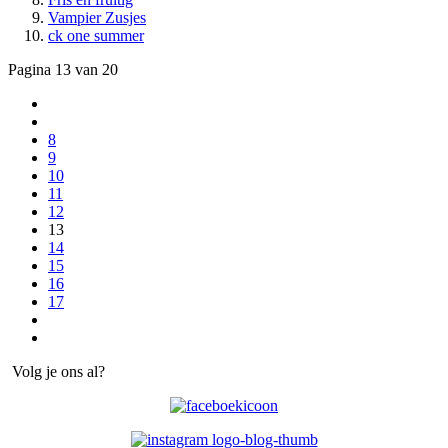
Vampier Zusjes
ck one summer
Pagina 13 van 20
8
9
10
11
12
13
14
15
16
17
Volg je ons al?