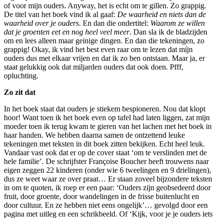
of voor mijn ouders. Anyway, het is echt om te gillen. Zo grappig.
De titel van het boek vind ik al gaaf:
De waarheid en niets dan de
waarheid over je ouders
. En dan die ondertitel:
Waarom ze willen
dat je groenten eet en nog heel veel meer
. Dan sla ik de bladzijden
om en lees alleen maar geinige dingen. En dan die tekeningen, zo
grappig! Okay, ik vind het best even raar om te lezen dat míjn
ouders dus met elkaar vrijen en dat ik zo ben ontstaan. Maar ja, er
staat gelukkig ook dat miljarden ouders dat ook doen. Pfff,
opluchting.
Zo zit dat
In het boek staat dat ouders je stiekem bespioneren. Nou dat klopt
hoor! Want toen ik het boek even op tafel had laten liggen, zat mijn
moeder toen ik terug kwam te gieren van het lachen met het boek in
haar handen. We hebben daarna samen de ontzettend leuke
tekeningen met teksten in dit boek zitten bekijken. Echt heel leuk.
Vandaar vast ook dat er op de cover staat ‘om te verslinden met de
hele familie’. De schrijfster Françoise Boucher heeft trouwens naar
eigen zeggen 22 kinderen (onder wie 6 tweelingen en 9 drielingen),
dus ze weet waar ze over praat… Er staan zoveel bijzondere teksten
in om te quoten, ik roep er een paar: ‘Ouders zijn geobsedeerd door
fruit, door groente, door wandelingen in de frisse buitenlucht en
door cultuur. En ze hebben niet eens ongelijk’… gevolgd door een
pagina met uitleg en een schrikbeeld. Of ‘Kijk, voor je je ouders iets