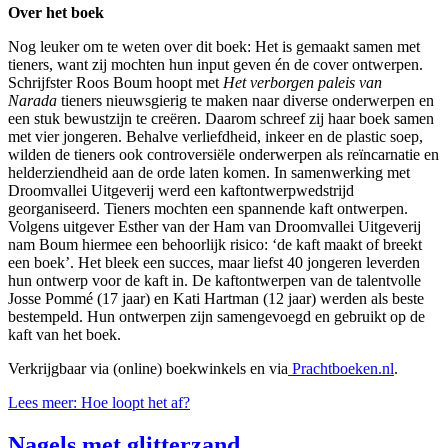
Over het boek
Nog leuker om te weten over dit boek: Het is gemaakt samen met
tieners, want zij mochten hun input geven én de cover ontwerpen.
Schrijfster Roos Boum hoopt met
Het verborgen paleis van
Narada
tieners nieuwsgierig te maken naar diverse onderwerpen en
een stuk bewustzijn te creëren. Daarom schreef zij haar boek samen
met vier jongeren. Behalve verliefdheid, inkeer en de plastic soep,
wilden de tieners ook controversiële onderwerpen als reïncarnatie en
helderziendheid aan de orde laten komen. In samenwerking met
Droomvallei Uitgeverij werd een kaftontwerpwedstrijd
georganiseerd. Tieners mochten een spannende kaft ontwerpen.
Volgens uitgever Esther van der Ham van Droomvallei Uitgeverij
nam Boum hiermee een behoorlijk risico: ‘de kaft maakt of breekt
een boek’. Het bleek een succes, maar liefst 40 jongeren leverden
hun ontwerp voor de kaft in. De kaftontwerpen van de talentvolle
Josse Pommé (17 jaar) en Kati Hartman (12 jaar) werden als beste
bestempeld. Hun ontwerpen zijn samengevoegd en gebruikt op de
kaft van het boek.
Verkrijgbaar via (online) boekwinkels en via
Prachtboeken.nl
.
Lees meer: Hoe loopt het af?
Nagels met glitterzand