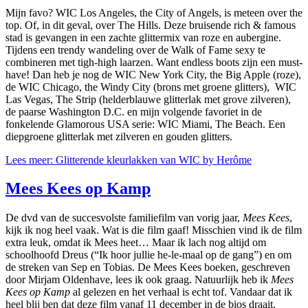
Mijn favo? WIC Los Angeles, the City of Angels, is meteen over the
top. Of, in dit geval, over The Hills. Deze bruisende rich & famous
stad is gevangen in een zachte glittermix van roze en aubergine.
Tijdens een trendy wandeling over de Walk of Fame sexy te
combineren met tigh-high laarzen. Want endless boots zijn een must-
have! Dan heb je nog de WIC New York City, the Big Apple (roze),
de WIC Chicago, the Windy City (brons met groene glitters), WIC
Las Vegas, The Strip (helderblauwe glitterlak met grove zilveren),
de paarse Washington D.C. en mijn volgende favoriet in de
fonkelende Glamorous USA serie: WIC Miami, The Beach. Een
diepgroene glitterlak met zilveren en gouden glitters.
Lees meer: Glitterende kleurlakken van WIC by Herôme
Mees Kees op Kamp
De dvd van de succesvolste familiefilm van vorig jaar,
Mees Kees
,
kijk ik nog heel vaak. Wat is die film gaaf! Misschien vind ik de film
extra leuk, omdat ik Mees heet… Maar ik lach nog altijd om
schoolhoofd Dreus (“Ik hoor jullie he-le-maal op de gang”) en om
de streken van Sep en Tobias. De Mees Kees boeken, geschreven
door Mirjam Oldenhave, lees ik ook graag. Natuurlijk heb ik
Mees
Kees op Kamp
al gelezen en het verhaal is echt tof. Vandaar dat ik
heel blij ben dat deze film vanaf 11 december in de bios draait.