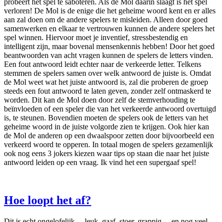
probeert het spel te saboteren. Als de Mol daarin slaagt is het spel
verloren! De Mol is de enige die het geheime woord kent en er alles
aan zal doen om de andere spelers te misleiden. Alleen door goed
samenwerken en elkaar te vertrouwen kunnen de andere spelers het
spel winnen. Hiervoor moet je inventief, stressbestendig en
intelligent zijn, maar bovenal mensenkennis hebben! Door het goed
beantwoorden van acht vragen kunnen de spelers de letters vinden.
Een fout antwoord leidt echter naar de verkeerde letter. Telkens
stemmen de spelers samen over welk antwoord de juiste is. Omdat
de Mol weet wat het juiste antwoord is, zal die proberen de groep
steeds een fout antwoord te laten geven, zonder zelf ontmaskerd te
worden. Dit kan de Mol doen door zelf de stemverhouding te
beïnvloeden of een speler die van het verkeerde antwoord overtuigd
is, te steunen. Bovendien moeten de spelers ook de letters van het
geheime woord in de juiste volgorde zien te krijgen. Ook hier kan
de Mol de anderen op een dwaalspoor zetten door bijvoorbeeld een
verkeerd woord te opperen. In totaal mogen de spelers gezamenlijk
ook nog eens 3 jokers kiezen waar tips op staan die naar het juiste
antwoord leiden op een vraag. Ik vind het een supergaaf spel!
Hoe loopt het af?
Dit is echt ongelofelijk… leuk, gaaf, stoer, grappig… en nog veel