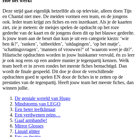
Hoe het werkt
Deze strijd gaat eigenlijk hetzelfde als op televisie, alleen doen Tijn
en Chantal niet mee. De meiden vormen een team, en de jongens
ook. Ieder team krijgt zes fiches en een inzetkaart. Als je de kaarten
ziet, zie je meteen: de meisjes spelen de opdracht op het roze
gedeelte van de kaart en de jongens doen dit op het blauwe gedeelte.
Is jouw team aan de beurt dan kun je uit een categorie kiezn: ‘wie
ben ik?’, ‘ranken’, ‘uitbeelden’, ‘uitdagingen’, ‘op het matje’,
‘schattingsvragen’, ‘mannen of vrouwen?’ of ‘waarom weet je dit?’.
Hilarische opdrachten worden in jouw huiskamer vervuld, én zo leer
je ook nog eens op een andere manier je tegenpartij kennen. Welk
team heeft er in zeven rondes het meeste fiches bemachtigd. Dan
wordt de finale gespeeld. Dit doe je door de verschillende
opdrachten goed te spelen EN door de fiches in te zetten op de
prestaties van de tegenpartij. Heeft jouw team het meeste fiches, dan
winnen jullie.
De geniale wereld van Hugo
Mindstorms van LEGO
Een beter leefklimaat
Een verdwenen prins…
Gaaf armbandje!
Mirror Glosses
Liquid glitter
Fris en fruitig