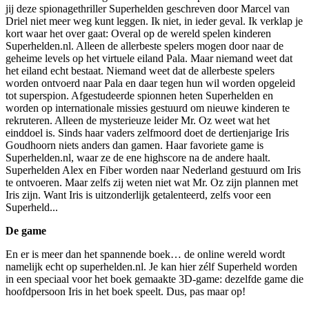
jij deze spionagethriller Superhelden geschreven door Marcel van
Driel niet meer weg kunt leggen. Ik niet, in ieder geval. Ik verklap je
kort waar het over gaat: Overal op de wereld spelen kinderen
Superhelden.nl. Alleen de allerbeste spelers mogen door naar de
geheime levels op het virtuele eiland Pala. Maar niemand weet dat
het eiland echt bestaat. Niemand weet dat de allerbeste spelers
worden ontvoerd naar Pala en daar tegen hun wil worden opgeleid
tot superspion. Afgestudeerde spionnen heten Superhelden en
worden op internationale missies gestuurd om nieuwe kinderen te
rekruteren. Alleen de mysterieuze leider Mr. Oz weet wat het
einddoel is. Sinds haar vaders zelfmoord doet de dertienjarige Iris
Goudhoorn niets anders dan gamen. Haar favoriete game is
Superhelden.nl, waar ze de ene highscore na de andere haalt.
Superhelden Alex en Fiber worden naar Nederland gestuurd om Iris
te ontvoeren. Maar zelfs zij weten niet wat Mr. Oz zijn plannen met
Iris zijn. Want Iris is uitzonderlijk getalenteerd, zelfs voor een
Superheld...
De game
En er is meer dan het spannende boek… de online wereld wordt
namelijk echt op superhelden.nl. Je kan hier zélf Superheld worden
in een speciaal voor het boek gemaakte 3D-game: dezelfde game die
hoofdpersoon Iris in het boek speelt. Dus, pas maar op!