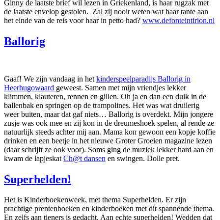
Ginny de laatste brief wil lezen in Griekenland, is haar rugzak met
de laatste envelop gestolen. Zal zij nooit weten wat haar tante aan
het einde van de reis voor haar in petto had?
www.defonteintirion.nl
Ballorig
Gaaf! We zijn vandaag in het
kinderspeelparadijs Ballorig in
Heerhugowaard
geweest. Samen met mijn vriendjes lekker
klimmen, klauteren, rennen en gillen. Oh ja en dan een duik in de
ballenbak en springen op de trampolines. Het was wat druilerig
weer buiten, maar dat gaf niets… Ballorig is overdekt. Mijn jongere
zusje was ook mee en zij kon in de dreumeshoek spelen, al rende ze
natuurlijk steeds achter mij aan. Mama kon gewoon een kopje koffie
drinken en een beetje in het nieuwe Groter Groeien magazine lezen
(daar schrijft ze ook voor). Soms ging de muziek lekker hard aan en
kwam de lapjeskat
Ch@t dansen
en swingen. Dolle pret.
Superhelden!
Het is Kinderboekenweek, met thema Superhelden. Er zijn
prachtige prentenboeken en kinderboeken met dit spannende thema.
En zelfs aan tieners is gedacht. Aan echte superhelden! Wedden dat