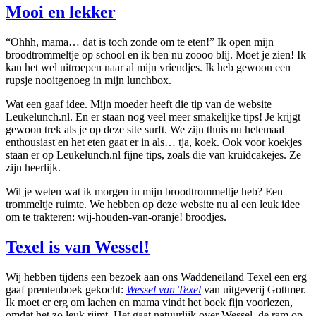
Mooi en lekker
“Ohhh, mama… dat is toch zonde om te eten!” Ik open mijn
broodtrommeltje op school en ik ben nu zoooo blij. Moet je zien! Ik
kan het wel uitroepen naar al mijn vriendjes. Ik heb gewoon een
rupsje nooitgenoeg in mijn lunchbox.
Wat een gaaf idee. Mijn moeder heeft die tip van de website
Leukelunch.nl. En er staan nog veel meer smakelijke tips! Je krijgt
gewoon trek als je op deze site surft. We zijn thuis nu helemaal
enthousiast en het eten gaat er in als… tja, koek. Ook voor koekjes
staan er op Leukelunch.nl fijne tips, zoals die van kruidcakejes. Ze
zijn heerlijk.
Wil je weten wat ik morgen in mijn broodtrommeltje heb? Een
trommeltje ruimte. We hebben op deze website nu al een leuk idee
om te trakteren: wij-houden-van-oranje! broodjes.
Texel is van Wessel!
Wij hebben tijdens een bezoek aan ons Waddeneiland Texel een erg
gaaf prentenboek gekocht:
Wessel van Texel
van uitgeverij Gottmer.
Ik moet er erg om lachen en mama vindt het boek fijn voorlezen,
omdat het zo leuk rijmt. Het gaat natuurlijk over Wessel, de ram op