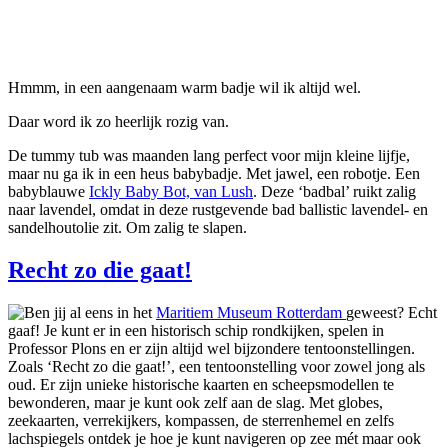
Hmmm, in een aangenaam warm badje wil ik altijd wel.
Daar word ik zo heerlijk rozig van.
De tummy tub was maanden lang perfect voor mijn kleine lijfje,
maar nu ga ik in een heus babybadje. Met jawel, een robotje. Een
babyblauwe
Ickly Baby Bot, van Lush
. Deze ‘badbal’ ruikt zalig
naar lavendel, omdat in deze rustgevende bad ballistic lavendel- en
sandelhoutolie zit. Om zalig te slapen.
Recht zo die gaat!
Ben jij al eens in het
Maritiem Museum Rotterdam
geweest? Echt
gaaf! Je kunt er in een historisch schip rondkijken, spelen in
Professor Plons en er zijn altijd wel bijzondere tentoonstellingen.
Zoals ‘Recht zo die gaat!’, een tentoonstelling voor zowel jong als
oud. Er zijn unieke historische kaarten en scheepsmodellen te
bewonderen, maar je kunt ook zelf aan de slag. Met globes,
zeekaarten, verrekijkers, kompassen, de sterrenhemel en zelfs
lachspiegels ontdek je hoe je kunt navigeren op zee mét maar ook