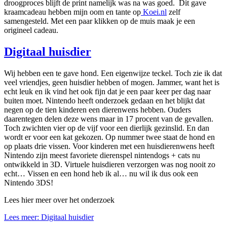
droogproces blijft de print namelijk was na was goed. Dit gave
kraamcadeau hebben mijn oom en tante op
Koei.nl
zelf
samengesteld. Met een paar klikken op de muis maak je een
origineel cadeau.
Digitaal huisdier
Wij hebben een te gave hond. Een eigenwijze teckel. Toch zie ik dat
veel vriendjes, geen huisdier hebben of mogen. Jammer, want het is
echt leuk en ik vind het ook fijn dat je een paar keer per dag naar
buiten moet. Nintendo heeft onderzoek gedaan en het blijkt dat
negen op de tien kinderen een dierenwens hebben. Ouders
daarentegen delen deze wens maar in 17 procent van de gevallen.
Toch zwichten vier op de vijf voor een dierlijk gezinslid. En dan
wordt er voor een kat gekozen. Op nummer twee staat de hond en
op plaats drie vissen. Voor kinderen met een huisdierenwens heeft
Nintendo zijn meest favoriete dierenspel nintendogs + cats nu
ontwikkeld in 3D. Virtuele huisdieren verzorgen was nog nooit zo
echt… Vissen en een hond heb ik al… nu wil ik dus ook een
Nintendo 3DS!
Lees hier meer over het onderzoek
Lees meer: Digitaal huisdier