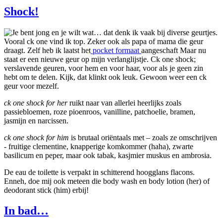
Shock!
Je bent jong en je wilt wat… dat denk ik vaak bij diverse geurtjes.
Vooral ck one vind ik top. Zeker ook als papa of mama die geur
draagt. Zelf heb ik laatst het
pocket formaat
aangeschaft Maar nu
staat er een nieuwe geur op mijn verlanglijstje. Ck one shock;
verslavende geuren, voor hem en voor haar, voor als je geen zin
hebt om te delen. Kijk, dat klinkt ook leuk. Gewoon weer een ck
geur voor mezelf.
ck one shock for her
ruikt naar van allerlei heerlijks zoals
passiebloemen, roze pioenroos, vanilline, patchoelie, bramen,
jasmijn en narcissen.
ck one shock for him
is brutaal oriëntaals met – zoals ze omschrijven
- fruitige clementine, knapperige komkommer (haha), zwarte
basilicum en peper, maar ook tabak, kasjmier muskus en ambrosia.
De eau de toilette is verpakt in schitterend hoogglans flacons.
Enneh, doe mij ook meteen die body wash en body lotion (her) of
deodorant stick (him) erbij!
In bad…