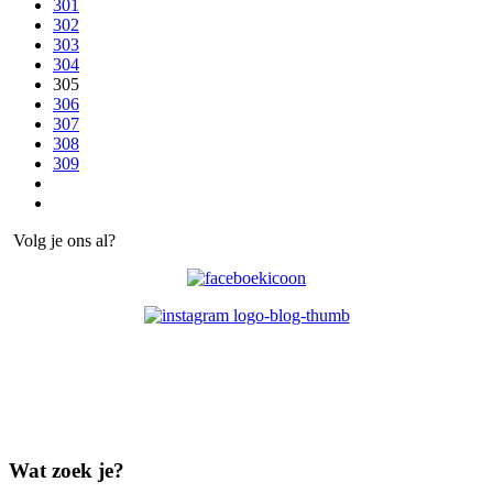
301
302
303
304
305
306
307
308
309
Volg je ons al?
Wat zoek je?