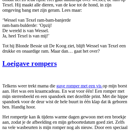
Texel. Hij maakt alle dieren, van de koe tot de hond, in zijn
omgeving bang met zijn geram. Lees maar:
‘Wessel van Texel ram-bam-banjerde
ram-bam-bulderde: ‘Opzij!
De wereld is van Wessel.
Ja, heel Texel is van mij!’
Tot hij Blonde Bessie uit De Koog ziet, blijft Wessel van Texel een
drukke en onaardige ram. Maar dan… gaat het over?
Loeigave rompers
Telkens weer trekt mama die
gave romper met een vis
op mijn borst
aan. Het was een kraamcadeau. En wat voor één! Een romper met
mijn sterrenbeeld en een spandoek met dezelfde print. Met die hippe
spandoek voor de deur wist de hele buurt in één klap dat ik geboren
ben. Handig hoor.
Het rompertje kan ik tijdens warme dagen gewoon met een broekje
aan, zodat je de afbeelding en mijn geboortedatum goed ziet. Zelfs
na vele wasbeurten is mijn romper nog als nieuw. Door een speciaal