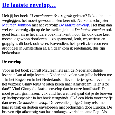
De laatste envelop…
Heb jij het boek
13 enveloppen & 1 rugzak
gelezen? Ik kon het niet
wegleggen, het moest gewoon in één keer uit. Nu komt schrijfster
Maureen Johnson
met het vervolg:
De laatste envelop
. Het mag dan
wel een vervolg zijn op de bestseller, je kunt
De laatste envelop
ook
goed lezen als je het andere boek niet kent, hoor. En ook deze keer
moest ik gewoon doorlezen… zo spannend, leuk, mysterieus en
grappig is dit boek ook weer. Bovendien, het speelt zich voor een
groot deel in Amsterdam af. En daar kom ik regelmatig, dus fijn
herkenbaar.
De envelop
Voor in het boek schrijft Maureen iets aan de Nederlandstalige
lezers: “Aan al mijn lezers in Nederland: velen van jullie hebben me
– in het Engels en in het Nederlands – lieve briefjes geschreven met
het verzoek Ginny terug te laten keren naar Amsterdam. Hier is ze
dan!” Vind Ginny die laatste envelop dan in onze hoofdstad? Dat
moet je zelf gaan lezen… Ik vind het wel heel gaaf dat je de brieven
op luchtpostpapier in het boek terugvindt. Oké een klein voorproefje
dan over
De laatste envelop
. De zeventienjarige Ginny reist met
haar rugzak en dertien enveloppen met opdrachten door Europa. De
brieven zijn afkomstig van haar onlangs overleden tante Peg. Als