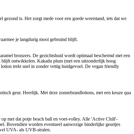
heel gezond is. Het zorgt mede voor een goede weerstand, iets dat we
armee je langdurig mooi gebruind blijft.
 karamel bronzers. De gezichtshuid wordt optimaal beschermd met een
 blijft ontwikkelen. Kakadu plum (met een uitzonderlijk hoog
otion trekt snel in zonder vettig huidgevoel. De vegan friendly
tisch geur. Heerlijk. Met deze zonnebrandlotions, met een keuze qua
p met dat potje beach ball en voet-volley. Alle 'Active Chill'-
oel. Bovendien worden eventueel aanwezige hinderlijke geurtjes
zowel UVA- als UVB-stralen.