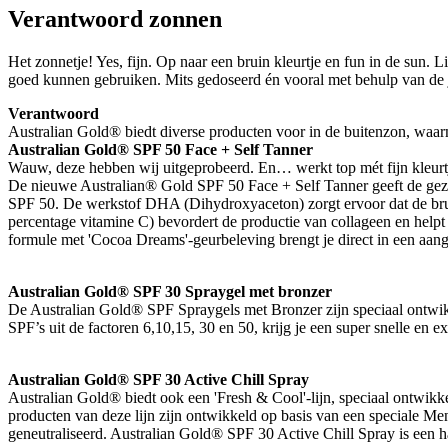
Verantwoord zonnen
Het zonnetje! Yes, fijn. Op naar een bruin kleurtje en fun in de sun.
goed kunnen gebruiken. Mits gedoseerd én vooral met behulp van de 
Verantwoord
Australian Gold® biedt diverse producten voor in de buitenzon, waar
Australian Gold® SPF 50 Face + Self Tanner
Wauw, deze hebben wij uitgeprobeerd. En… werkt top mét fijn kleurtje
De nieuwe Australian® Gold SPF 50 Face + Self Tanner geeft de gezi
SPF 50. De werkstof DHA (Dihydroxyaceton) zorgt ervoor dat de bruin
percentage vitamine C) bevordert de productie van collageen en helpt 
formule met 'Cocoa Dreams'-geurbeleving brengt je direct in een a
Australian Gold® SPF 30 Spraygel met bronzer
De Australian Gold® SPF Spraygels met Bronzer zijn speciaal ontwikk
SPF’s uit de factoren 6,10,15, 30 en 50, krijg je een super snelle en e
Australian Gold® SPF 30 Active Chill Spray
Australian Gold® biedt ook een 'Fresh & Cool'-lijn, speciaal ontwikkel
producten van deze lijn zijn ontwikkeld op basis van een speciale M
geneutraliseerd. Australian Gold® SPF 30 Active Chill Spray is een 