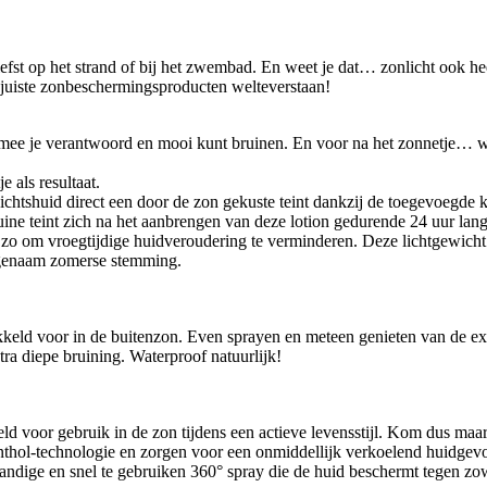
 Liefst op het strand of bij het zwembad. En weet je dat… zonlicht ook 
juiste zonbeschermingsproducten welteverstaan!
mee je verantwoord en mooi kunt bruinen. En voor na het zonnetje… wa
 als resultaat.
chtshuid direct een door de zon gekuste teint dankzij de toegevoegde
e teint zich na het aanbrengen van deze lotion gedurende 24 uur lang
zo om vroegtijdige huidveroudering te verminderen. Deze lichtgewicht l
angenaam zomerse stemming.
eld voor in de buitenzon. Even sprayen en meteen genieten van de exo
xtra diepe bruining. Waterproof natuurlijk!
d voor gebruik in de zon tijdens een actieve levensstijl. Kom dus maar o
enthol-technologie en zorgen voor een onmiddellijk verkoelend huidgev
handige en snel te gebruiken 360° spray die de huid beschermt tegen 