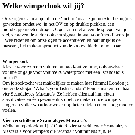
Welke wimperlook wil jij?
Onze ogen staan altijd al in de ‘picture’ maar zijn nu extra belangrijk
geworden omdat we, in het OV en op drukke plekken, een
mondkapje moeten dragen. Ogen zijn niet alleen de spiegel van je
ziel, ze geven de ander ook een signaal in wat voor ‘mood’ we zijn.
Twee redenen om onze ogen te accentueren en natuurlijk is de
mascara, hét make-upproduct van de vrouw, hierbij onmisbaar.
Wimperlook
Kies je voor extreem volume, winged-out volume, opbouwbaar
volume of ga je voor volume & waterproof met een ‘scandalous’
impact?
Om je zoektocht wat makkelijker te maken laat Rimmel London je
onder de slogan ‘What’s your lash scandal?’ kennis maken met haar
vier Scandaleyes Mascara’s. Ze hebben allemaal hun eigen
specificaties en één gezamenlijk doel: ze maken onze wimpers
langer en voller waardoor we er nog beter uitzien en ons nog mooier
voelen.
Vier verschillende Scandaleyes Mascara’s
Welke wimperlook wil jij? Ontdek vier verschillende Scandaleyes
Mascara’s voor wimpers die ‘scandal’ volumineus zijn. Je