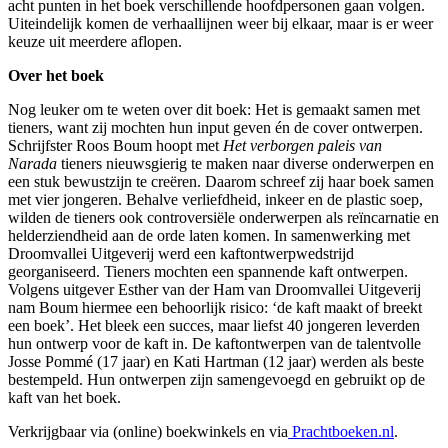
acht punten in het boek verschillende hoofdpersonen gaan volgen.
Uiteindelijk komen de verhaallijnen weer bij elkaar, maar is er weer
keuze uit meerdere aflopen.
Over het boek
Nog leuker om te weten over dit boek: Het is gemaakt samen met
tieners, want zij mochten hun input geven én de cover ontwerpen.
Schrijfster Roos Boum hoopt met
Het verborgen paleis van
Narada
tieners nieuwsgierig te maken naar diverse onderwerpen en
een stuk bewustzijn te creëren. Daarom schreef zij haar boek samen
met vier jongeren. Behalve verliefdheid, inkeer en de plastic soep,
wilden de tieners ook controversiële onderwerpen als reïncarnatie en
helderziendheid aan de orde laten komen. In samenwerking met
Droomvallei Uitgeverij werd een kaftontwerpwedstrijd
georganiseerd. Tieners mochten een spannende kaft ontwerpen.
Volgens uitgever Esther van der Ham van Droomvallei Uitgeverij
nam Boum hiermee een behoorlijk risico: ‘de kaft maakt of breekt
een boek’. Het bleek een succes, maar liefst 40 jongeren leverden
hun ontwerp voor de kaft in. De kaftontwerpen van de talentvolle
Josse Pommé (17 jaar) en Kati Hartman (12 jaar) werden als beste
bestempeld. Hun ontwerpen zijn samengevoegd en gebruikt op de
kaft van het boek.
Verkrijgbaar via (online) boekwinkels en via
Prachtboeken.nl
.