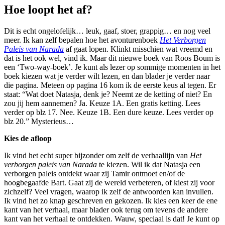
Hoe loopt het af?
Dit is echt ongelofelijk… leuk, gaaf, stoer, grappig… en nog veel
meer. Ik kan zelf bepalen hoe het avonturenboek
Het Verborgen
Paleis van Narada
af gaat lopen. Klinkt misschien wat vreemd en
dat is het ook wel, vind ik. Maar dit nieuwe boek van Roos Boum is
een ‘Two-way-boek’. Je kunt als lezer op sommige momenten in het
boek kiezen wat je verder wilt lezen, en dan blader je verder naar
die pagina. Meteen op pagina 16 kom ik de eerste keus al tegen. Er
staat: “Wat doet Natasja, denk je? Neemt ze de ketting of niet? En
zou jij hem aannemen? Ja. Keuze 1A. Een gratis ketting. Lees
verder op blz 17. Nee. Keuze 1B. Een dure keuze. Lees verder op
blz 20.” Mysterieus…
Kies de afloop
Ik vind het echt super bijzonder om zelf de verhaallijn van
Het
verborgen paleis van Narada
te kiezen. Wil ik dat Natasja een
verborgen paleis ontdekt waar zij Tamir ontmoet en/of de
hoogbegaafde Bart. Gaat zij de wereld verbeteren, of kiest zij voor
zichzelf? Veel vragen, waarop ik zelf de antwoorden kan invullen.
Ik vind het zo knap geschreven en gekozen. Ik kies een keer de ene
kant van het verhaal, maar blader ook terug om tevens de andere
kant van het verhaal te ontdekken. Wauw, speciaal is dat! Je kunt op