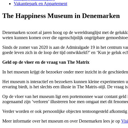
Vakantiepark en Appartement
The Happiness Museum in Denemarken
Denemarken scoort al jaren hoog op de wereldranglijst met de gelukk
weten kunnen komen over die ogenschijnlijk ongrijpbare gemoedstoe
Sinds de zomer van 2020 is aan de Admiralgade 19 in het centrum v
goede leven zich in de loop der tijd ontwikkeld?’ en ‘Kun je geluk ec
Geld op de vloer en de vraag van The Matrix
In het museum krijgt de bezoeker onder meer inzicht in de geschiede
Het museum is interactief en bezoekers kunnen kleine experimenten u
ervaring biedt, is het slechts een illusie in The Matrix-stijl. De vraag
Op de vloer van het museum ligt een portemonnee waar contant geld 
zogenaamd zijn ‘verloren’ illustreren hoe men omgaat met dit fenomeen
Verder worden er ook persoonlijke objecten tentoongesteld afkomstig
Meer informatie over het museum en over Denemarken lees je op
Vis