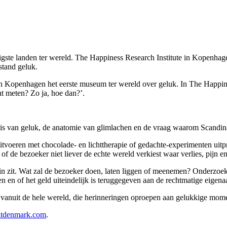
igste landen ter wereld. The Happiness Research Institute in Kopenhag
stand geluk.
an Kopenhagen het eerste museum ter wereld over geluk. In The Happin
ht meten? Zo ja, hoe dan?’.
nis van geluk, de anatomie van glimlachen en de vraag waarom Scandina
itvoeren met chocolade- en lichttherapie of gedachte-experimenten ui
 is of de bezoeker niet liever de echte wereld verkiest waar verlies, pij
in zit. Wat zal de bezoeker doen, laten liggen of meenemen? Onderzoe
 en of het geld uiteindelijk is teruggegeven aan de rechtmatige eigenaa
 vanuit de hele wereld, die herinneringen oproepen aan gelukkige mom
itdenmark.com
.