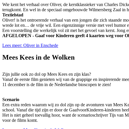
Wie kent het verhaal over Oliver, de kerstklassieker van Charles Dicke
terugkomt. En wel in de speciaal omgebouwde Wilmersberg Zaal in h
Textielstad
Oliver! is het ontroerende verhaal van een jongen die zich staande moe
wrede lot en… de vrije wil. Een eigenzinnige versie met veel humor en
Een voorstelling die werkelijk vol zit met het gevoel van kerst. Jong
AFGELOPEN - Gaaf voor Kinderen geeft 4 kaarten weg voor Oliv
Lees meer: Oliver in Enschede
Mees Kees in de Wolken
Zijn jullie ook zo dol op Mees Kees en zijn klas?
Vanaf de eerste film genieten wij van de grappige en inspirerende me
11 december is de film in de Nederlandse bioscopen te zien!
Scenario
Een extra reden waarom wij zo dol zijn op de avonturen van Mees Kees
school. Vanaf die tijd zijn er door de GaafvoorKinderen-kinderen he
Het is niet geheel toevallig hoor, want de scenarioschrijver Tijs van
voor de films komt.