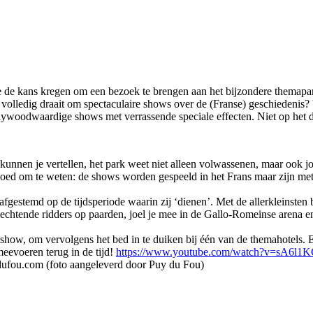
we de kans kregen om een bezoek te brengen aan het bijzondere themap
r volledig draait om spectaculaire shows over de (Franse) geschiedenis
lywoodwaardige shows met verrassende speciale effecten. Niet op het doe
kunnen je vertellen, het park weet niet alleen volwassenen, maar ook jon
Goed om te weten: de shows worden gespeeld in het Frans maar zijn met
afgestemd op de tijdsperiode waarin zij ‘dienen’. Met de allerkleinsten b
dvechtende ridders op paarden, joel je mee in de Gallo-Romeinse aren
tshow, om vervolgens het bed in te duiken bij één van de themahotels. E
eevoeren terug in de tijd!
https://www.youtube.com/watch?v=sA6l1
ydufou.com (foto aangeleverd door Puy du Fou)