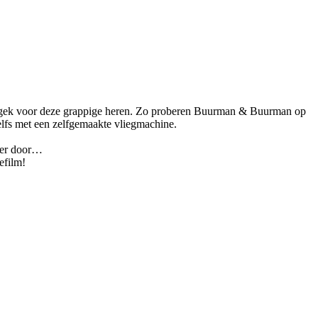
 te gek voor deze grappige heren. Zo proberen Buurman & Buurman op
lfs met een zelfgemaakte vliegmachine.
ezer door…
efilm!