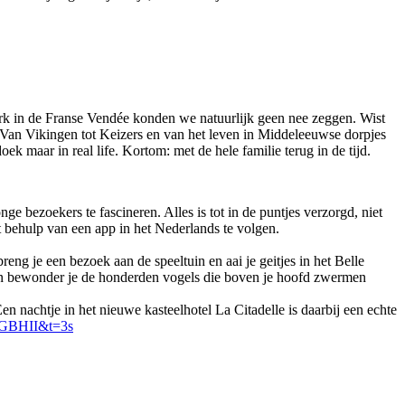
ark in de Franse Vendée konden we natuurlijk geen nee zeggen. Wist
? Van Vikingen tot Keizers en van het leven in Middeleeuwse dorpjes
k maar in real life. Kortom: met de hele familie terug in de tijd.
ge bezoekers te fascineren. Alles is tot in de puntjes verzorgd, niet
 behulp van een app in het Nederlands te volgen.
reng je een bezoek aan de speeltuin en aai je geitjes in het Belle
a en bewonder je de honderden vogels die boven je hoofd zwermen
en nachtje in het nieuwe kasteelhotel La Citadelle is daarbij een echte
KGBHII&t=3s