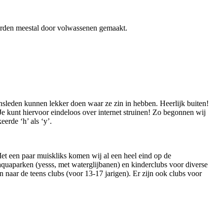
 worden meestal door volwassenen gemaakt.
insleden kunnen lekker doen waar ze zin in hebben. Heerlijk buiten!
 kunt hiervoor eindeloos over internet struinen! Zo begonnen wij
erde ‘h’ als ‘y’.
et een paar muiskliks komen wij al een heel eind op de
 aquaparken (yesss, met waterglijbanen) en kinderclubs voor diverse
n naar de teens clubs (voor 13-17 jarigen). Er zijn ook clubs voor