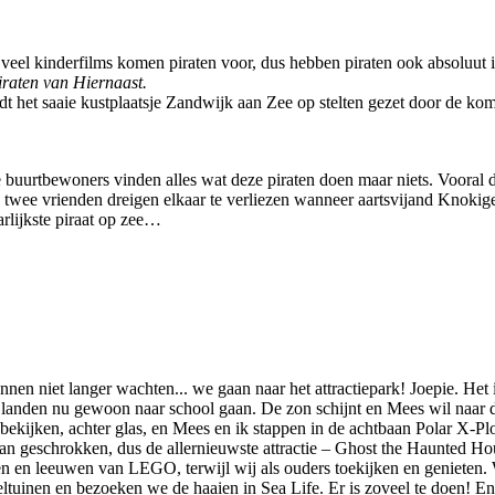
In veel kinderfilms komen piraten voor, dus hebben piraten ook absoluut 
raten van Hiernaast.
 het saaie kustplaatsje Zandwijk aan Zee op stelten gezet door de ko
 buurtbewoners vinden alles wat deze piraten doen maar niets. Vooral de
De twee vrienden dreigen elkaar te verliezen wanneer aartsvijand Knoki
arlijkste piraat op zee…
en niet langer wachten... we gaan naar het attractiepark! Joepie. Het 
 landen nu gewoon naar school gaan. De zon schijnt en Mees wil naar
 bekijken, achter glas, en Mees en ik stappen in de achtbaan Polar X-Pl
 van geschrokken, dus de allernieuwste attractie – Ghost the Haunted 
n en leeuwen van LEGO, terwijl wij als ouders toekijken en genieten.
tuinen en bezoeken we de haaien in Sea Life. Er is zoveel te doen! En n