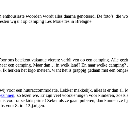
 en enthousiaste woorden wordt alles daarna genoteerd. De foto’s, die
 testen wij uit op camping Les Mouettes in Bretagne.
 Voor ons betekent vakantie vieren: verblijven op een camping. Alle gez
n naar een camping. Maar dan… in welk land? En naar welke camping? Je
 Ik herken het logo meteen, want het is grappig gedaan met een omgeke
wij voor een huuraccommodatie. Lekker makkelijk, alles is er dan al. M
gezinnen
, zo lezen we. Er zijn veel voorzieningen voor kinderen, zoals
n is voor onze kids prima! Zeker als ze gaan puberen, dan kunnen ze fij
ubs voor 8- tot 12-jarigen.