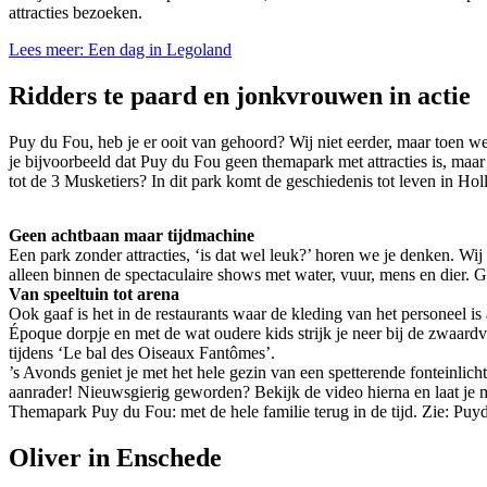
attracties bezoeken.
Lees meer: Een dag in Legoland
Ridders te paard en jonkvrouwen in actie
Puy du Fou, heb je er ooit van gehoord? Wij niet eerder, maar toen 
je bijvoorbeeld dat Puy du Fou geen themapark met attracties is, maa
tot de 3 Musketiers? In dit park komt de geschiedenis tot leven in Hol
Geen achtbaan maar tijdmachine
Een park zonder attracties, ‘is dat wel leuk?’ horen we je denken. Wij 
alleen binnen de spectaculaire shows met water, vuur, mens en dier. 
Van speeltuin tot arena
Ook gaaf is het in de restaurants waar de kleding van het personeel is 
Époque dorpje en met de wat oudere kids strijk je neer bij de zwaar
tijdens ‘Le bal des Oiseaux Fantômes’.
’s Avonds geniet je met het hele gezin van een spetterende fonteinlich
aanrader! Nieuwsgierig geworden? Bekijk de video hierna en laat je m
Themapark Puy du Fou: met de hele familie terug in de tijd. Zie: Pu
Oliver in Enschede