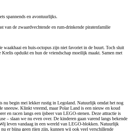
iets spannends en avontuurlijks.
mst van de zwaardvechtende en rum-drinkende piratenfamilie
 waakhaai en huis-octopus zijn niet favoriet in de buurt. Toch sluit
ge Krelis opduikt en hun de vriendschap moeilijk maakt. Samen met
is nu begin mei lekker rustig in Legoland. Natuurlijk omdat het nog
 de sneeuw. Klinkt vreemd, maar Polar Land is een nieuw en koud
orer en racen langs een ijsbeer van LEGO-stenen. Deze attractie is
House – slaan we nu even over. De kinderen gaan varend langs bekende
 Wij leven vandaag in een wereld van LEGO-blokken. Natuurlijk
u er bijna geen rijen zijn, kunnen wij ook veel verschillende