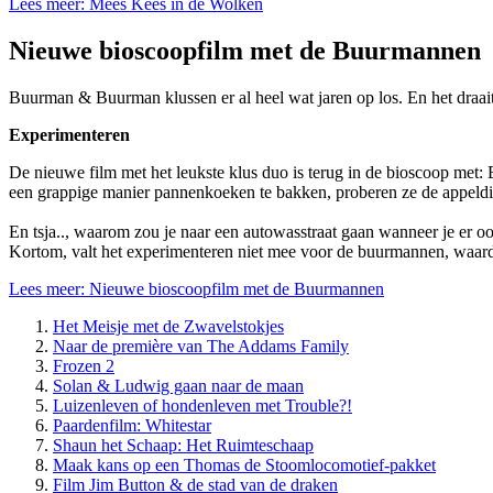
Lees meer: Mees Kees in de Wolken
Nieuwe bioscoopfilm met de Buurmannen
Buurman & Buurman klussen er al heel wat jaren op los. En het draait 
Experimenteren
De nieuwe film met het leukste klus duo is terug in de bioscoop met
een grappige manier pannenkoeken te bakken, proberen ze de appeldi
En tsja.., waarom zou je naar een autowasstraat gaan wanneer je er o
Kortom, valt het experimenteren niet mee voor de buurmannen, waardoo
Lees meer: Nieuwe bioscoopfilm met de Buurmannen
Het Meisje met de Zwavelstokjes
Naar de première van The Addams Family
Frozen 2
Solan & Ludwig gaan naar de maan
Luizenleven of hondenleven met Trouble?!
Paardenfilm: Whitestar
Shaun het Schaap: Het Ruimteschaap
Maak kans op een Thomas de Stoomlocomotief-pakket
Film Jim Button & de stad van de draken