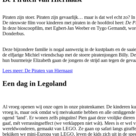
Piraten zijn stoer. Piraten zijn gevaarlijk… maar is dat wel echt zo? 
De nieuwste film voor kinderen met piraten in de hoofdrol heet:
De Pi
In deze bioscoopfilm, met Egbert-Jan Weeber en Tygo Gernandt, wordt
Donderbus.
Deze bijzondere familie is nogal aanwezig in de kustplaats en de saaie
de elfjarige Michiel vriendschap met de stoere piratenjongen Billy. 
hun buurmeisje Elizabeth gaan de jongens de strijd aan tegen de geva
Lees meer: De Piraten van Hiernaast
Een dag in Legoland
Al vroeg openen wij onze ogen in onze piratenkamer. De kinderen kunn
vroeg is, maar ook omdat wij meivakantie hebben en alle omliggende
ogend ‘land’. Er wonen zelfs pinguïns! Pien gaat deze vrolijke dieren
gaaf, mét verrassingseffect (we verklappen niet wát). Mees is er wel
wereldwonderen, gemaakt van LEGO. Ze gaan op safari langs giraffe
bekijken we mini-Europa van LEGO, leven de kids zich uit in de speel