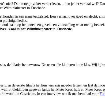
n’s niet? Dan moet je zeker verder lezen… ken je het verhaal wel? Dan sm
et Wilminktheater in Enschede.
t houden in een arme textielstad. Een verhaal over goed en slecht, arm 
 prachtige liedjes.
 en oud staan op het toneel en geven een voorstelling waar menig bezoek
er! Zaal in het Wilminktheater in Enschede.
ester, de hilarische mevrouw Dreus en alle kinderen in de klas. Wij ki
… in de eerste film is het huis van zijn moeder te zien en laat dat no
el wat rondleidingen gegeven langs het Mees Kees-huis en Mees Kees-p
 Marle woont in Castricum. In een interview wat ik met hem had voor
Fac