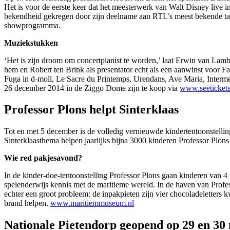
Het is voor de eerste keer dat het meesterwerk van Walt Disney liv
bekendheid gekregen door zijn deelname aan RTL’s meest bekende tale
showprogramma.
Muziekstukken
‘Het is zijn droom om concertpianist te worden,’ laat Erwin van Lamb
hem en Robert ten Brink als presentator echt als een aanwinst voor F
Fuga in d-moll, Le Sacre du Printemps, Urendans, Ave Maria, Interm
26 december 2014 in de Ziggo Dome zijn te koop via
www.seetickets
Professor Plons helpt Sinterklaas
Tot en met 5 december is de volledig vernieuwde kindertentoonstelli
Sinterklaasthema helpen jaarlijks bijna 3000 kinderen Professor Plons
Wie red pakjesavond?
In de kinder-doe-tentoonstelling Professor Plons gaan kinderen van 
spelenderwijs kennis met de maritieme wereld. In de haven van Profe
echter een groot probleem: de inpakpieten zijn vier chocoladeletters 
brand helpen.
www.maritiemmuseum.nl
Nationale Pietendorp geopend op 29 en 3