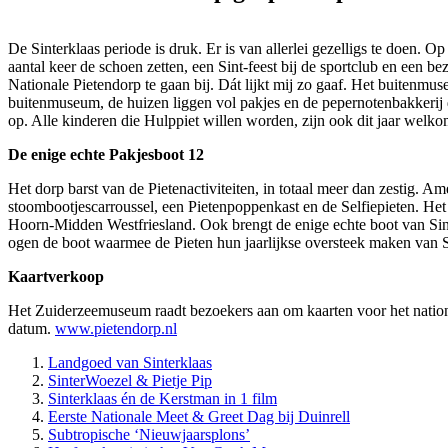
De Sinterklaas periode is druk. Er is van allerlei gezelligs te doen. O
aantal keer de schoen zetten, een Sint-feest bij de sportclub en een 
Nationale Pietendorp te gaan bij. Dát lijkt mij zo gaaf. Het buitenmu
buitenmuseum, de huizen liggen vol pakjes en de pepernotenbakkerij 
op. Alle kinderen die Hulppiet willen worden, zijn ook dit jaar welk
De enige echte Pakjesboot 12
Het dorp barst van de Pietenactiviteiten, in totaal meer dan zestig. A
stoombootjescarroussel, een Pietenpoppenkast en de Selfiepieten. H
Hoorn-Midden Westfriesland. Ook brengt de enige echte boot van Sint
ogen de boot waarmee de Pieten hun jaarlijkse oversteek maken van 
Kaartverkoop
Het Zuiderzeemuseum raadt bezoekers aan om kaarten voor het nation
datum.
www.pietendorp.nl
Landgoed van Sinterklaas
SinterWoezel & Pietje Pip
Sinterklaas én de Kerstman in 1 film
Eerste Nationale Meet & Greet Dag bij Duinrell
Subtropische ‘Nieuwjaarsplons’