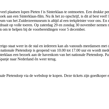
p veel plaatsen lopen Pieten f is Sinterklaas te ontmoeten. Een drukke p
bezoek aan een Sinterklaas-film. Nu ik het zo opschrijf, is dit al best
seum van het Zuiderzeemuseum is altijd al een trekpleister voor ons. E
draait op volle toeren. Op zaterdag 29 en zondag 30 november nemen m
om om te helpen bij de voorbereidingen voor 5 december.
merigo staat weer in de stal en iedereen kan als vanouds meedansen met d
et nationale Pietendorp is geopend van 10.00 tot 17.00 uur en wordt 
erklaas een bezoek aan de havenkom van het nationale Pietendorp. Pakj
Spanje naar Nederland én weer terug.
ale Pietendorp via de webshop te kopen. Deze tickets zijn goedkoper