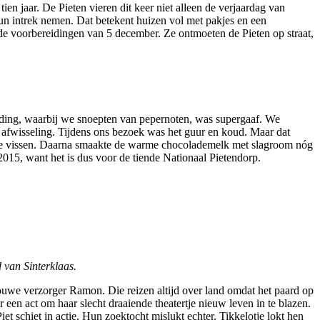
tien jaar. De Pieten vieren dit keer niet alleen de verjaardag van
hun intrek nemen. Dat betekent huizen vol met pakjes en een
 de voorbereidingen van 5 december. Ze ontmoeten de Pieten op straat,
iding, waarbij we snoepten van pepernoten, was supergaaf. We
 afwisseling. Tijdens ons bezoek was het guur en koud. Maar dat
er te vissen. Daarna smaakte de warme chocolademelk met slagroom nóg
 2015, want het is dus voor de tiende Nationaal Pietendorp.
 van Sinterklaas.
n trouwe verzorger Ramon. Die reizen altijd over land omdat het paard op
n act om haar slecht draaiende theatertje nieuw leven in te blazen.
 schiet in actie. Hun zoektocht mislukt echter. Tikkelotje lokt hen