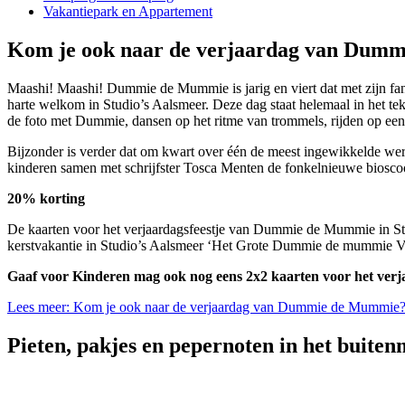
Vakantiepark en Appartement
Kom je ook naar de verjaardag van Dum
Maashi! Maashi! Dummie de Mummie is jarig en viert dat met zijn fan
harte welkom in Studio’s Aalsmeer. Deze dag staat helemaal in het 
de foto met Dummie, dansen op het ritme van trommels, rijden op ee
Bijzonder is verder dat om kwart over één de meest ingewikkelde were
kinderen samen met schrijfster Tosca Menten de fonkelnieuwe bios
20% korting
De kaarten voor het verjaardagsfeestje van Dummie de Mummie in Stu
kerstvakantie in Studio’s Aalsmeer ‘Het Grote Dummie de mummie Verj
Gaaf voor Kinderen mag ook nog eens 2x2 kaarten voor het verj
Lees meer: Kom je ook naar de verjaardag van Dummie de Mummie
Pieten, pakjes en pepernoten in het buit