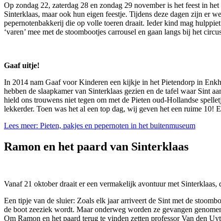
Op zondag 22, zaterdag 28 en zondag 29 november is het feest in het
Sinterklaas, maar ook hun eigen feestje. Tijdens deze dagen zijn er w
pepernotenbakkerij die op volle toeren draait. Ieder kind mag hulppi
‘varen’ mee met de stoombootjes carrousel en gaan langs bij het circus
Gaaf uitje!
In 2014 nam Gaaf voor Kinderen een kijkje in het Pietendorp in Enk
hebben de slaapkamer van Sinterklaas gezien en de tafel waar Sint a
hield ons trouwens niet tegen om met de Pieten oud-Hollandse spelle
lekkerder. Toen was het al een top dag, wij geven het een ruime 10! En
Lees meer: Pieten, pakjes en pepernoten in het buitenmuseum
Ramon en het paard van Sinterklaas
Vanaf 21 oktober draait er een vermakelijk avontuur met Sinterklaas, 
Een tipje van de sluier: Zoals elk jaar arriveert de Sint met de stoomb
de boot zeeziek wordt. Maar onderweg worden ze gevangen genomen doo
Om Ramon en het paard terug te vinden zetten professor Van den Uytleg