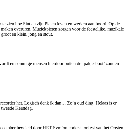
m te zien hoe Sint en zijn Pieten leven en werken aan boord. Op de
s maken overuren. Muziekpieten zorgen voor de feestelijke, muzikale
groot en klein, jong en stout.
k wordt en sommige mensen hierdoor buiten de ‘pakjesboot’ zouden
orecorder het. Logisch denk ik dan… Zo’n oud ding. Helaas is er
p tweede Kerstdag.
 december begeleid door HET Symfonieorkest, orkest van het Oosten.