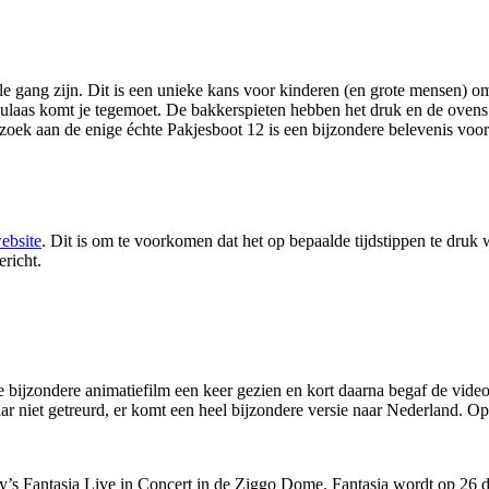
le gang zijn. Dit is een unieke kans voor kinderen (en grote mensen) o
eculaas komt je tegemoet. De bakkerspieten hebben het druk en de oven
zoek aan de enige échte Pakjesboot 12 is een bijzondere belevenis voor 
ebsite
. Dit is om te voorkomen dat het op bepaalde tijdstippen te dru
richt.
 bijzondere animatiefilm een keer gezien en kort daarna begaf de vide
ar niet getreurd, er komt een heel bijzondere versie naar Nederland. O
ey’s Fantasia Live in Concert in de Ziggo Dome. Fantasia wordt op 26