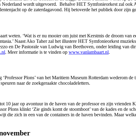
e in Nederland wordt uitgevoerd. Behalve HET Symfonieorkest zal ook 
ntenjacht op de zaterdagavond. Hij betoverde het publiek door zijn gew
aart weten. ‘Wat is er nu mooier om juist met Kerstmis de droom van ee
antasia.’ Naast Ako Taher zal het illustere HET Symfonieorkest muziek
ezzo en De Pastorale van Ludwig van Beethoven, onder leiding van dir
.nl
. Meer informatie is te vinden op
www.vanlambaart.nl
.
ng ‘Professor Plons’ van het Maritiem Museum Rotterdam wederom de th
 speuren naar de zoekgeraakte chocoladeletters.
4 tot 10 jaar op avontuur in de haven van de professor en zijn vriend
ssor Plons klinkt ‘Zie ginds komt de stoomboot’ van de kades en de sc
kwijt die zich in een van de containers in de haven bevinden. Maar wel
0 november