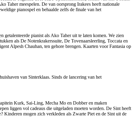
Ako Taher meespelen. De van oorsprong Irakees heeft nationale
eldige pianospel en behaalde zelfs de finale van het
n getalenteerde pianist als Ako Taher uit te laten komen. We zien
stukken als De Notenkrakerssuite, De Tovenaarsleerling, Toccata en
igent Alpesh Chauhan, ten gehore brengen. Kaarten voor Fantasia op
uishaven van Sinterklaas. Sinds de lancering van het
en Kapitein Kurk, Sai-Ling, Mecha Mo en Dobber en maken
hepen liggen vol cadeaus die uitgeladen moeten worden. De Sint heeft
ke? Kinderen mogen zich verkleden als Zwarte Piet en de Sint uit de