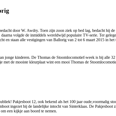
orig
edacht door W. Awdry. Toen zijn zoon ziek op bed lag, bedacht hij de
n daarna volgde de inmiddels wereldwijd populaire TV-serie. Ter gele
t en staan alle vestigingen van Ballorig van 2 tot 6 maart 2015 in he
n van jonge kinderen. De Thomas de Stoomlocomotief-week is bij alle 32
dje met de mooiste kleurplaat wint een mooi Thomas de Stoomlocomoti
 publiek! Pakjesboot 12, ook bekend als het 100 jaar oude,voormalig s
omboot ingezet bij de landelijke intocht van Sinterklaas. De Pakjesboot
 om een kijkje aan boord te nemen.