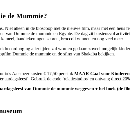
mie de Mummie?
s. Niet alleen in de bioscoop met de nieuwe film, maar met een heus 
teken van Dummie de mummie en Egypte. De dag zit barstensvol activite
n kameel, handtekeningen scoren, broccoli winnen en nog veel meer.
ldrecordpoging aller tijden zal worden gedaan: zoveel mogelijk kindere
coopfilm Dummie de mummie en de sfinx van Shakaba bekijken.
dio’s Aalsmeer kosten € 17,50 per stuk
MAAR Gaaf voor Kinderen 
aardagsfeest’. Gebruik de code ‘relatiestudios' en ontvang direct 20
aardagsfeest van Dummie de mummie weggeven + het boek (de film
?
enmuseum