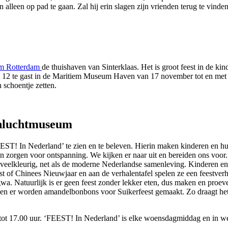
an alleen op pad te gaan. Zal hij erin slagen zijn vrienden terug te vinde
m Rotterdam
de thuishaven van Sinterklaas. Het is groot feest in de ki
ot 12 te gast in de Maritiem Museum Haven van 17 november tot en me
 schoentje zetten.
penluchtmuseum
ST! In Nederland’ te zien en te beleven. Hierin maken kinderen en hu
en zorgen voor ontspanning. We kijken er naar uit en bereiden ons voor
 veelkleurig, net als de moderne Nederlandse samenleving. Kinderen en
t of Chinees Nieuwjaar en aan de verhalentafel spelen ze een feestverh
wa. Natuurlijk is er geen feest zonder lekker eten, dus maken en proeven
n, en er worden amandelbonbons voor Suikerfeest gemaakt. Zo draagt het 
 tot 17.00 uur. ‘FEEST! In Nederland’ is elke woensdagmiddag en in w