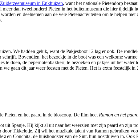
Zuiderzeemuseum in Enkhuizen
, want het nationale Pietendorp bestaat 
el meer dan tweehonderd Pieten in het buitenmuseum die hier tijdelijk 
et worden en deelnemen aan de vele Pietenactiviteiten om te helpen met
.
huizen. We hadden geluk, want de Pakjesboot 12 lag er ook. De rondle
an schrijft. Bovendien, het bezoekje in de boot was een welkome warme
tjes te doen, de pepernotenbakkerij te bezoeken en pakjes uit het wat
 we gaan dit jaar weer feesten met de Pieten. Het is extra feestelijk in
de Pieten en het paard in de bioscoop. De film heet
Ramon en het paard
oot uit Spanje. Hij kijkt al uit naar het weerzien met zijn paard en zij
r Tikkelotje. Zij wil het muzikale talent van Ramon gebruiken voor ee
 en Conchita, de huishoudster van de Sint, hun postduiven in. Ook Piet