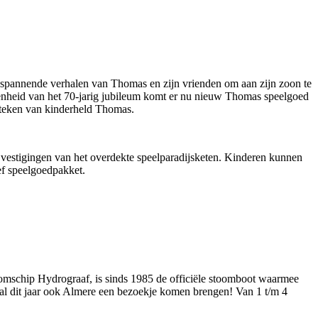
 spannende verhalen van Thomas en zijn vrienden om aan zijn zoon te
genheid van het 70-jarig jubileum komt er nu nieuw Thomas speelgoed
t teken van kinderheld Thomas.
 vestigingen van het overdekte speelparadijsketen. Kinderen kunnen
ef speelgoedpakket.
toomschip Hydrograaf, is sinds 1985 de officiële stoomboot waarmee
 zal dit jaar ook Almere een bezoekje komen brengen! Van 1 t/m 4