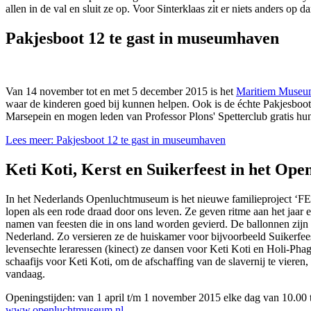
allen in de val en sluit ze op. Voor Sinterklaas zit er niets anders op d
Pakjesboot 12 te gast in museumhaven
Van 14 november tot en met 5 december 2015 is het
Maritiem Museu
waar de kinderen goed bij kunnen helpen. Ook is de échte Pakjesbo
Marsepein en mogen leden van Professor Plons' Spetterclub gratis hun
Lees meer: Pakjesboot 12 te gast in museumhaven
Keti Koti, Kerst en Suikerfeest in het O
In het Nederlands Openluchtmuseum is het nieuwe familieproject ‘FEE
lopen als een rode draad door ons leven. Ze geven ritme aan het jaar 
namen van feesten die in ons land worden gevierd. De ballonnen zijn
Nederland. Zo versieren ze de huiskamer voor bijvoorbeeld Suikerfees
levensechte leraressen (kinect) ze dansen voor Keti Koti en Holi-Phag
schaafijs voor Keti Koti, om de afschaffing van de slavernij te viere
vandaag.
Openingstijden: van 1 april t/m 1 november 2015 elke dag van 10.00
www.openluchtmuseum.nl