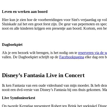
Leven en werken aan boord
Hier kun je zien hoe de voorbereidingen voor Sint's verjaardag op vol
Sluiskade zal het een groot feest zijn. De geur van pepernoten en sp
noot en alle kinderen krijgen een presentje aan boord. Kortom, een be
Dagboekpiet
Als je een bezoek wilt brengen, is het nodig om te
reserveren via de w
vallen. De Dagboekpiet schrijft op de
Facebookpagina
elke dag een be
Disney’s Fantasia Live in Concert
Ik ken Fantasia van een oude videoband van mijn moeder. Ik heb deze
nooit een dvd-versie van Disney’s Fantasia bij ons thuis gekomen. Ma
Live Symfonieorkest
Op tweede Kerstdag presenteert Robert ten Brink het spektakel Disn