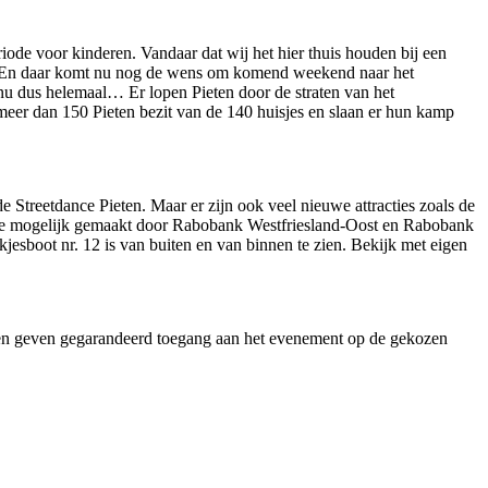
eriode voor kinderen. Vandaar dat wij het hier thuis houden bij een
 veel! En daar komt nu nog de wens om komend weekend naar het
n nu dus helemaal… Er lopen Pieten door de straten van het
eer dan 150 Pieten bezit van de 140 huisjes en slaan er hun kamp
e Streetdance Pieten. Maar er zijn ook veel nieuwe attracties zoals de
mede mogelijk gemaakt door Rabobank Westfriesland-Oost en Rabobank
esboot nr. 12 is van buiten en van binnen te zien. Bekijk met eigen
 en geven gegarandeerd toegang aan het evenement op de gekozen