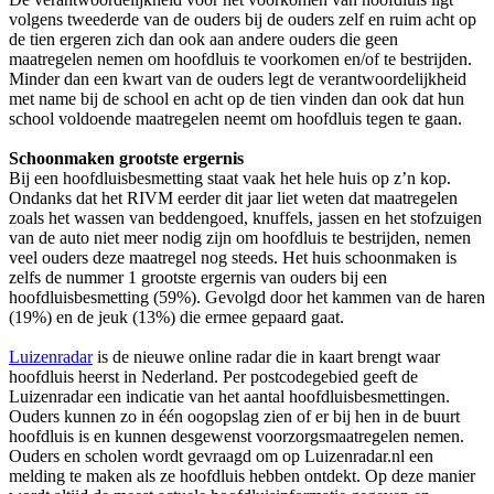
volgens tweederde van de ouders bij de ouders zelf en ruim acht op
de tien ergeren zich dan ook aan andere ouders die geen
maatregelen nemen om hoofdluis te voorkomen en/of te bestrijden.
Minder dan een kwart van de ouders legt de verantwoordelijkheid
met name bij de school en acht op de tien vinden dan ook dat hun
school voldoende maatregelen neemt om hoofdluis tegen te gaan.
Schoonmaken grootste ergernis
Bij een hoofdluisbesmetting staat vaak het hele huis op z’n kop.
Ondanks dat het RIVM eerder dit jaar liet weten dat maatregelen
zoals het wassen van beddengoed, knuffels, jassen en het stofzuigen
van de auto niet meer nodig zijn om hoofdluis te bestrijden, nemen
veel ouders deze maatregel nog steeds. Het huis schoonmaken is
zelfs de nummer 1 grootste ergernis van ouders bij een
hoofdluisbesmetting (59%). Gevolgd door het kammen van de haren
(19%) en de jeuk (13%) die ermee gepaard gaat.
Luizenradar
is de nieuwe online radar die in kaart brengt waar
hoofdluis heerst in Nederland. Per postcodegebied geeft de
Luizenradar een indicatie van het aantal hoofdluisbesmettingen.
Ouders kunnen zo in één oogopslag zien of er bij hen in de buurt
hoofdluis is en kunnen desgewenst voorzorgsmaatregelen nemen.
Ouders en scholen wordt gevraagd om op Luizenradar.nl een
melding te maken als ze hoofdluis hebben ontdekt. Op deze manier