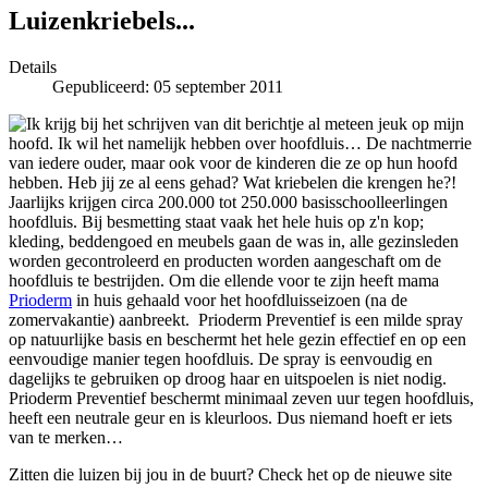
Luizenkriebels...
Details
Gepubliceerd: 05 september 2011
Ik krijg bij het schrijven van dit berichtje al meteen jeuk op mijn
hoofd. Ik wil het namelijk hebben over hoofdluis… De nachtmerrie
van iedere ouder, maar ook voor de kinderen die ze op hun hoofd
hebben. Heb jij ze al eens gehad? Wat kriebelen die krengen he?!
Jaarlijks krijgen circa 200.000 tot 250.000 basisschoolleerlingen
hoofdluis. Bij besmetting staat vaak het hele huis op z'n kop;
kleding, beddengoed en meubels gaan de was in, alle gezinsleden
worden gecontroleerd en producten worden aangeschaft om de
hoofdluis te bestrijden. Om die ellende voor te zijn heeft mama
Prioderm
in huis gehaald voor het hoofdluisseizoen (na de
zomervakantie) aanbreekt. Prioderm Preventief is een milde spray
op natuurlijke basis en beschermt het hele gezin effectief en op een
eenvoudige manier tegen hoofdluis.
De spray is eenvoudig en
dagelijks te gebruiken op droog haar en uitspoelen is niet nodig.
Prioderm Preventief beschermt minimaal zeven uur tegen hoofdluis,
heeft een neutrale geur en is kleurloos. Dus niemand hoeft er iets
van te merken…
Zitten die luizen bij jou in de buurt? Check het op de nieuwe site