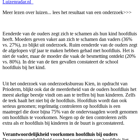
Luizenradar.nl
Meer lezen over luizen... lees het resultaat van een onderzoek>>>
Eenderde van de ouders zegt zich te schamen als hun kind hoofdluis
heeft. Moeders geven vaker aan zich te schamen dan vaders (36%
vs. 27%), zo blijkt uit onderzoek. Ruim eenderde van de ouders zegt
de afgelopen vijf jaar te maken hebben gehad met hoofdluis. Het is
niet de vader, maar de moeder die vaak de besmetting ontdekt (20%
vs. 80%). In drie van de tien gevallen constateert de school
hoofdluis bij het kind.
Uit het onderzoek van onderzoeksbureau Kien, in opdracht van
Prioderm, blijkt ook dat de meerderheid van de ouders hoofdluis het
meest akelige beestje vindt om aan te treffen bij hun kinderen. Zelfs
de teek haalt het niet bij de hoofdluis. Hoofdluis wordt dan ook
serieus genomen; regelmatig controleren op hoofdluis is een
maatregel die door bijna 75% van de ondervraagden wordt genomen
om hoofdluis te voorkomen. Negen op de tien controleren zelfs
extra als er hoofdluis bij kinderen in de buurt is geconstateerd.
Verantwoordelijkheid voorkomen hoofdluis bij ouders
De verantwoordelijkheid voor het voorkomen van hoofdluis ligt