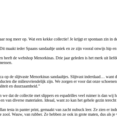
ar nog meer op. Wat een kekke collectie! Je krijgt er spontaan zin in d
maakt ieder Spaans sandaaltje uniek en ze zijn vooral onwijs hip en ve
 heeft de webshop Menorkinas. Drie jaar geleden is het merk uit liefd
 mensen.
 op de slijtvaste Menorkinas sandaaltjes. Slijtvast inderdaad… want d
ducten die milieuvriendelijk zijn. We zorgen er voor dat onze schoenen
liteit en duurzaamheid.”
e dat de collectie met slippers en espadrilles veel ruimer is dan wij h
en van diverse materialen. Ideaal, want zo kan het gehele gezin terecht
lan testa in panter print, gemaakt van zacht nubuck leer. Ze zien er in
ie zool. Wauw, van rubber. Ze hebben ze ook in grote maten, dus als je 