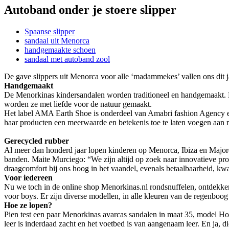
Autoband onder je stoere slipper
Spaanse slipper
sandaal uit Menorca
handgemaakte schoen
sandaal met autoband zool
De gave slippers uit Menorca voor alle ‘madammekes’ vallen ons dit ja
Handgemaakt
De Menorkinas kindersandalen worden traditioneel en handgemaakt. Dit 
worden ze met liefde voor de natuur gemaakt.
Het label AMA Earth Shoe is onderdeel van Amabri fashion Agency en
haar producten een meerwaarde en betekenis toe te laten voegen aan
Gerecycled rubber
Al meer dan honderd jaar lopen kinderen op Menorca, Ibiza en Majorca
banden. Maite Murciego: “We zijn altijd op zoek naar innovatieve pro
draagcomfort bij ons hoog in het vaandel, evenals betaalbaarheid, kwa
Voor iedereen
Nu we toch in de online shop Menorkinas.nl rondsnuffelen, ontdekken w
voor boys. Er zijn diverse modellen, in alle kleuren van de regenboog 
Hoe ze lopen?
Pien test een paar Menorkinas avarcas sandalen in maat 35, model Hol
leer is inderdaad zacht en het voetbed is van aangenaam leer. En ja, d