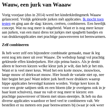
Wauw, een jurk van Waaaw
Vorig voorjaar (dus in 2014) werd het kinderkledingmerk Waaaw
gelanceerd. Vrolijk gekleurde jurken mét applicaties.
Ik mocht toen
testen
en ging aan de slag: kiezen, creëren, combineren. Een heerlijk
concept. Wat nu nog meer is uitgebreid. Want er is nog meer keuze
aan jurken, van een maxi dress tot jurkjes met spaghetti bandjes en
van drukkerapplicaties met prachtige pauwenveren tot beenwarmers.
Zelf combineren
Ik heb weer zelf een bijzondere combinatie gemaakt, maar ik leg
eerst nog iets meer uit over Waaaw. De webshop hangt vol prachtig
gekleurde effen kinderjurken. Het zijn prima basics. Als je denkt
alleen te hoeven kiezen welke kleur jurk je wilt, dan heb je het mis.
Want er is veel meer keus. Word het een korte mouw, mouwloos,
lange mouw of driekwart mouw. Hier houdt de variatie niet op, nee
hier begint het pas! Want iedere jurk heeft twee drukkers waarop
hippe applicaties bevestigd kunnen worden. Vorige keer koos ik
voor een grote satijnen strik en een bloem (die je overigens ook in je
haar kunt schuiven), maar nu valt er nog meer te kiezen: een
prachtige pauwenveer of bloem met strass-steentjes. Ik heb nu dus
diverse applicaties waardoor er heel veel te combineren valt. We
bestellen er nu meteen een paar beenwarmers bij (waar je ook weer