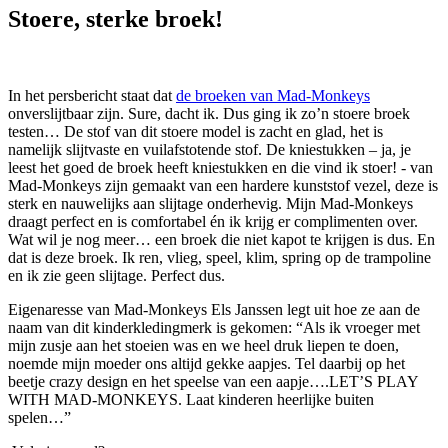
Stoere, sterke broek!
In het persbericht staat dat
de broeken van Mad-Monkeys
onverslijtbaar zijn. Sure, dacht ik. Dus ging ik zo’n stoere broek
testen… De stof van dit stoere model is zacht en glad, het is
namelijk slijtvaste en vuilafstotende stof. De kniestukken – ja, je
leest het goed de broek heeft kniestukken en die vind ik stoer! - van
Mad-Monkeys zijn gemaakt van een hardere kunststof vezel, deze is
sterk en nauwelijks aan slijtage onderhevig. Mijn Mad-Monkeys
draagt perfect en is comfortabel én ik krijg er complimenten over.
Wat wil je nog meer… een broek die niet kapot te krijgen is dus. En
dat is deze broek. Ik ren, vlieg, speel, klim, spring op de trampoline
en ik zie geen slijtage. Perfect dus.
Eigenaresse van Mad-Monkeys Els Janssen legt uit hoe ze aan de
naam van dit kinderkledingmerk is gekomen: “Als ik vroeger met
mijn zusje aan het stoeien was en we heel druk liepen te doen,
noemde mijn moeder ons altijd gekke aapjes. Tel daarbij op het
beetje crazy design en het speelse van een aapje….LET’S PLAY
WITH MAD-MONKEYS. Laat kinderen heerlijke buiten
spelen…”