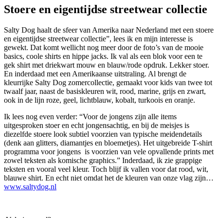
Stoere en eigentijdse streetwear collectie
Salty Dog haalt de sfeer van Amerika naar Nederland met een stoere
en eigentijdse streetwear collectie”, lees ik en mijn interesse is
gewekt. Dat komt wellicht nog meer door de foto’s van de mooie
basics, coole shirts en hippe jacks. Ik val als een blok voor een te
gek shirt met driekwart mouw en blauw/rode opdruk. Lekker stoer.
En inderdaad met een Amerikaanse uitstraling. Al brengt de
kleurrijke Salty Dog zomercollectie, gemaakt voor kids van twee tot
twaalf jaar, naast de basiskleuren wit, rood, marine, grijs en zwart,
ook in de lijn roze, geel, lichtblauw, kobalt, turkoois en oranje.
Ik lees nog even verder: “Voor de jongens zijn alle items
uitgesproken stoer en echt jongensachtig, en bij de meisjes is
diezelfde stoere look subtiel voorzien van typische meidendetails
(denk aan glitters, diamantjes en bloemetjes). Het uitgebreide T-shirt
programma voor jongens is voorzien van vele opvallende prints met
zowel teksten als komische graphics.” Inderdaad, ik zie grappige
teksten en vooral veel kleur. Toch blijf ik vallen voor dat rood, wit,
blauwe shirt. En echt niet omdat het de kleuren van onze vlag zijn…
www.saltydog.nl