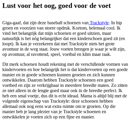
Lust voor het oog, goed voor de voet
Giga-gaaf, dat zijn deze baseball schoenen van
Trackstyle
. In hip
groen en voorzien van stoere opdruk. Kortom, helemaal cool. Ik
vind het belangrijk dat mijn schoenen er goed uitzien, maar
natuurlijk is het nóg belangrijker dat een kinderschoen goed zit (en
loopt). Ik kan je verzekeren dat met Trackstyle niets het grote
avontuur in de weg staat. Jouw voeten brengen je waar je wilt zijn,
op avontuur, al ravottend, speel, voetbal en klim maar raak.
Dit merk schoenen houdt rekening met de verschillende vormen van
kindervoeten en hoe belangrijk het is dat kindervoeten op een goede
manier en in goede schoenen kunnen groeien en zich kunnen
ontwikkelen. Daarom hebben Trackstyle schoenen een goed
voetbed en zijn ze verkrijgbaar in meerdere breedte maten. Zo zitten
ze niet alleen in de lengte goed maar ook in de breedte perfect. Ik
heb een smal voetje, dus dit is echt ideaal. Mama is altijd blij met de
volgende eigenschap van Trackstyle: deze schoenen hebben
allemaal ook nog eens wat extra ruimte om te groeien. Op die
manier heb je lang plezier van je Trackstyle schoenen en
ontwikkelen je voeten zich op een fijne en manier.