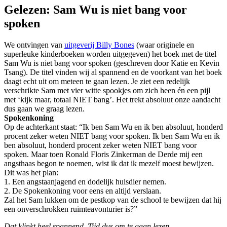
Gelezen: Sam Wu is niet bang voor
spoken
We ontvingen van
uitgeverij Billy Bones
(waar originele en
superleuke kinderboeken worden uitgegeven) het boek met de titel
Sam Wu is niet bang voor spoken (geschreven door Katie en Kevin
Tsang). De titel vinden wij al spannend en de voorkant van het boek
daagt echt uit om meteen te gaan lezen. Je ziet een redelijk
verschrikte Sam met vier witte spookjes om zich heen én een pijl
met ‘kijk maar, totaal NIET bang’. Het trekt absoluut onze aandacht
dus gaan we graag lezen.
Spokenkoning
Op de achterkant staat: “Ik ben Sam Wu en ik ben absoluut, honderd
procent zeker weten NIET bang voor spoken. Ik ben Sam Wu en ik
ben absoluut, honderd procent zeker weten NIET bang voor
spoken. Maar toen Ronald Floris Zinkerman de Derde mij een
angsthaas begon te noemen, wist ik dat ik mezelf moest bewijzen.
Dit was het plan:
1. Een angstaanjagend en dodelijk huisdier nemen.
2. De Spokenkoning voor eens en altijd verslaan.
Zal het Sam lukken om de pestkop van de school te bewijzen dat hij
een onverschrokken ruimteavonturier is?”
Dat klinkt heel spannend. Tijd dus om te gaan lezen.