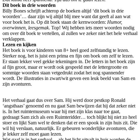
Dit boek in drie woorden
Billy Bones schrijft achterop de boeken altijd ‘dit boek in drie
woorden’… daar zijn wij altijd blij mee want dat geeft al aan wat
voor boek het is. Op dit boek staan de kernwoorden:
Humor,
overwinnen, leesgemak
. Top! Wij hebben iets meer woorden nodig
om over dit boek te vertellen, al zullen we zeker niet het hele verhaal
verklappen.
Lezen en kijken
Het boek is voor kinderen van 8+ heel goed zelfstandig te lezen.
Sterker nog, het is juist een prima en fijn om boek om zelf te lezen.
Er staan lekker veel gekke tekeningen in. De letters in het boek zijn
al fijn groot, maar er wordt ook gespeeld met de lettergrootte en
sommige woorden staan vetgedrukt zodat het nog spannender
wordt. De illustraties in zwart/wit geven een leuk beeld van Sam en
zijn avonturen.
Het verhaal gaat dus over Sam. Hij werd door pestkop Ronald
‘angsthaas’ genoemd en nu gaat Sam bewijzen dat hij dat zeker niet
is. In het ruimtemuseum waar hij met zijn klas naar toe gaat,
gedraagt Sam zich als een Ruimteridder… toch blijkt hij niet zo heel
stoer en lijkt Sam wel te denken dat er een spook in zijn huis zit. Die
wil hij verslaan, natuurlijk. Er gebeuren wonderlijke avonturen, die
je lekker zelf moet gaan lezen.
Wat gaaf is in het verhaal… als het licht uitvalt in huis worden de