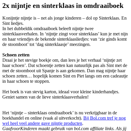
2x nijntje en sinterklaas in omdraaiboek
Konijntje nijntje is – net als jonge kinderen – dol op Sinterklaas. En
Sint liedjes.
In het dubbeldik omdraaiboek beleeft nijntje twee
sinterklaasverhalen. In ‘nijntje zingt voor sinterklaas’ kun je met nijn
en haar vriendjes de bekende sinterklaasliedjes: van ‘zie ginds komt
de stoomboot’ tot ‘dag sinterklaasje’ meezingen.
Schoen zetten
Draai je het stevige boekje om, dan lees je het verhaal ‘nijntje zet
haar schoen’. Dat schoentje zetten kan natuurlijk pas als Sint met de
met de stoomboot uit Spanje is aan gekomen. Dan mag nijntje haar
schoen zetten… hopelijk komen Sint en Piet langs om een cadeautje
in haar schoen te stoppen.
Het boek is van stevig karton, ideaal voor kleine kinderhandjes.
Geniet samen van de lieve sinterklaasverhalen!
Het ‘nijntje – sinterklaas omdraaiboek’ is nu verkrijgbaar in de
boekhandel en online (vaak al uitverkocht).
Bij Bol.com tref je nog
wel heel veel andere gave nijntje producten
.
GaafvoorKinderen maakt gebruik van bol.com affiliate links. Als jij