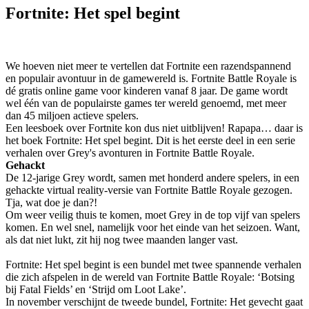
Fortnite: Het spel begint
We hoeven niet meer te vertellen dat Fortnite een razendspannend
en populair avontuur in de gamewereld is. Fortnite Battle Royale is
dé gratis online game voor kinderen vanaf 8 jaar. De game wordt
wel één van de populairste games ter wereld genoemd, met meer
dan 45 miljoen actieve spelers.
Een leesboek over Fortnite kon dus niet uitblijven! Rapapa… daar is
het boek Fortnite: Het spel begint. Dit is het eerste deel in een serie
verhalen over Grey's avonturen in Fortnite Battle Royale.
Gehackt
De 12-jarige Grey wordt, samen met honderd andere spelers, in een
gehackte virtual reality-versie van Fortnite Battle Royale gezogen.
Tja, wat doe je dan?!
Om weer veilig thuis te komen, moet Grey in de top vijf van spelers
komen. En wel snel, namelijk voor het einde van het seizoen. Want,
als dat niet lukt, zit hij nog twee maanden langer vast.
Fortnite: Het spel begint is een bundel met twee spannende verhalen
die zich afspelen in de wereld van Fortnite Battle Royale: ‘Botsing
bij Fatal Fields’ en ‘Strijd om Loot Lake’.
In november verschijnt de tweede bundel, Fortnite: Het gevecht gaat