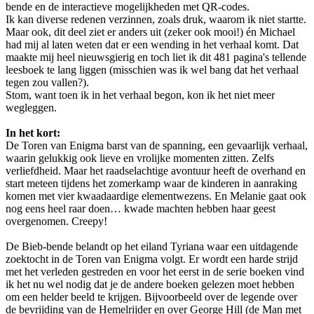
bende en de interactieve mogelijkheden met QR-codes.
Ik kan diverse redenen verzinnen, zoals druk, waarom ik niet startte.
Maar ook, dit deel ziet er anders uit (zeker ook mooi!) én Michael
had mij al laten weten dat er een wending in het verhaal komt. Dat
maakte mij heel nieuwsgierig en toch liet ik dit 481 pagina's tellende
leesboek te lang liggen (misschien was ik wel bang dat het verhaal
tegen zou vallen?).
Stom, want toen ik in het verhaal begon, kon ik het niet meer
wegleggen.
In het kort:
De Toren van Enigma barst van de spanning, een gevaarlijk verhaal,
waarin gelukkig ook lieve en vrolijke momenten zitten. Zelfs
verliefdheid. Maar het raadselachtige avontuur heeft de overhand en
start meteen tijdens het zomerkamp waar de kinderen in aanraking
komen met vier kwaadaardige elementwezens. En Melanie gaat ook
nog eens heel raar doen… kwade machten hebben haar geest
overgenomen. Creepy!
De Bieb-bende belandt op het eiland Tyriana waar een uitdagende
zoektocht in de Toren van Enigma volgt. Er wordt een harde strijd
met het verleden gestreden en voor het eerst in de serie boeken vind
ik het nu wel nodig dat je de andere boeken gelezen moet hebben
om een helder beeld te krijgen. Bijvoorbeeld over de legende over
de bevrijding van de Hemelrijder en over George Hill (de Man met