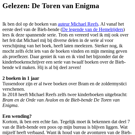
Gelezen: De Toren van Enigma
Ik ben dol op de boeken van
auteur Michael Reefs
. Al vanaf het
eerste deel van de Bieb-bende (
De legende van de Hemelrijders
)
lees ik deze spannende serie. Trots en vereerd voel ik mij ook over
het feit dat Michael mij bij diverse delen in de serie al voor
verschijning van het boek, heeft laten meelezen. Sterker nog, ik
mocht zelfs écht iets van de boeken vinden en mijn mening geven
als proeflezer. Daar geniet ik van en ik vind het bijzonder dat de
kinderboekenschrijver een serie van twaalf boeken over de Bieb-
bende wil maken. Hij is al bij deel zeven!
2 boeken in 1 jaar
Tussendoor zijn er al twee boeken over Bram en de zoldermystici
verschenen.
In 2018 heeft Michael Reefs zelfs twee kinderboeken uitgebracht:
Bram en de Orde van Avalon
en de
Bieb-bende De Toren van
Enigma
.
Een wending?
Kortom, ik ben een echte fan. Tegelijk moet ik bekennen dat deel 7
van de Bieb-bende een poos op mijn bureau is blijven liggen. Wat
mijzelf heeft verbaasd. Want ik houd van de avonturen van de Bieb-