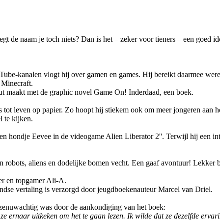
Zegt de naam je toch niets? Dan is het – zeker voor tieners – een goed
ouTube-kanalen vlogt hij over gamen en games. Hij bereikt daarmee were
 Minecraft.
debuut maakt met de graphic novel Game On! Inderdaad, een boek.
s tot leven op papier. Zo hoopt hij stiekem ook om meer jongeren aan h
 te kijken.
en hondje Eevee in de videogame Alien Liberator 2''. Terwijl hij een i
n robots, aliens en dodelijke bomen vecht. Een gaaf avontuur! Lekker be
er en topgamer Ali-A.
andse vertaling is verzorgd door jeugdboekenauteur Marcel van Driel.
ij zenuwachtig was door de aankondiging van het boek:
ernaar uitkeken om het te gaan lezen. Ik wilde dat ze dezelfde ervaring