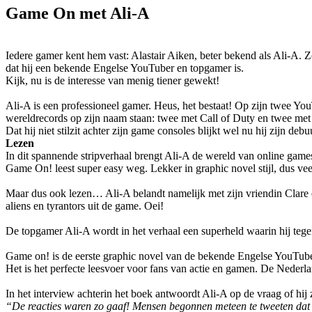
Game On met Ali-A
Iedere gamer kent hem vast: Alastair Aiken, beter bekend als Ali-A. 
dat hij een bekende Engelse YouTuber en topgamer is.
Kijk, nu is de interesse van menig tiener gewekt!
Ali-A is een professioneel gamer. Heus, het bestaat! Op zijn twee Y
wereldrecords op zijn naam staan: twee met Call of Duty en twee met
Dat hij niet stilzit achter zijn game consoles blijkt wel nu hij zijn 
Lezen
In dit spannende stripverhaal brengt Ali-A de wereld van online game
Game On! leest super easy weg. Lekker in graphic novel stijl, dus veel
Maar dus ook lezen… Ali-A belandt namelijk met zijn vriendin Clare 
aliens en tyrantors uit de game. Oei!
De topgamer Ali-A wordt in het verhaal een superheld waarin hij tege
Game on! is de eerste graphic novel van de bekende Engelse YouTub
Het is het perfecte leesvoer voor fans van actie en gamen. De Nederl
In het interview achterin het boek antwoordt Ali-A op de vraag of h
“De reacties waren zo gaaf! Mensen begonnen meteen te tweeten dat ze 