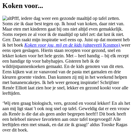
Koken voor...
Pfff, iedere dag weer een gezonde maaltijd op tafel zetten.
Soms zie ik daar best tegen op. Ik houd van koken, daar niet van.
Maar eten met kinderen gaat bij ons niet altijd even gemakkelijk.
Soms roepen ze al voor ik de maaltijd op tafel zet: dat lust ik niet.
Grrr. Dan raakt mijn inspiratie wel eens op. Juist op dat moment heb
ik het boek
Koken voor jou, mij en de kids
(uitgeverij Kosmos)
weer
eens open geslagen. Hierin staan recepten voor gezond, snel en
lekker koken voor het hele gezin. Met – heel handig – bij elk recept
een handige tip voor babyhapjes. Gisteren heb ik de
wildrijstpannenkoeken gemaakt. En de kids genoten van dit eten.
Eens kijken wat ze vanavond van de pasta met garnalen en drie
kleuren groente vinden. Dan kunnen zij mij in het weekend helpen
met bananencakejes. Ik heb weer genoeg inspiratie! Schrijfster
Renée Elliott laat zien hoe je snel, lekker en gezond kookt voor alle
leeftijden.
‘Wij eten graag biologisch, vers, gezond en vooral lekker! En als het
aan mij ligt staat 't ook nog snel op tafel. Geweldig dat er een vrouw
als Renée is die dat als geen ander begrepen heeft!! Dit boek heeft
een heleboel nieuwe favorieten aan onze tafel toegevoegd! Alle
leeftijden eten met smaak, en dat zie ik graag!’ aldus Tooske Ragas
over dit boek.