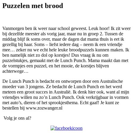
Puzzelen met brood
Vanmorgen ben ik weer naar school geweest. Leuk hoor! Ik zit weer
bij dezelfde meester als vorig jaar, maar nu in groep 2. Tussen de
middag blijf ik soms over, maar de dagen dat mama thuis is eet ik
gezellig bij haar. Soms – liefst iedere dag – neem ik een vriendje
mee… zeker nu we echt hele leuke broodpuzzels kunnen maken. Ik
ben namelijk niet zo dol op korstjes! Dus vraag ik nu om
puzzelstukjes, gemaakt met de Lunch Punch. Mama maakt dan met
de vormpjes een puzzel, en het mooie, de korstjes blijven
achterwege…
De Lunch Punch is bedacht en ontworpen door een Australische
moeder van 3 jongens. Ze bedacht de Lunch Punch en het werd
meteen een groot succes in Australië. Ik denk hier ook, want al mijn
vriendjes willen nu zo’n Lunch Punch. Ook verkrijgbaar in vormen
met auto’s, dieren of het sprookjesthema. Echt gaaf! Je kunt ze
bestellen bij www.zozwanger.nl
Volg je ons al?