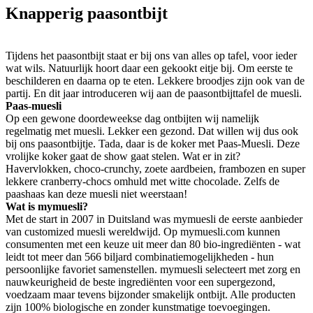
Knapperig paasontbijt
Tijdens het paasontbijt staat er bij ons van alles op tafel, voor ieder
wat wils. Natuurlijk hoort daar een gekookt eitje bij. Om eerste te
beschilderen en daarna op te eten. Lekkere broodjes zijn ook van de
partij. En dit jaar introduceren wij aan de paasontbijttafel de muesli.
Paas-muesli
Op een gewone doordeweekse dag ontbijten wij namelijk
regelmatig met muesli. Lekker een gezond. Dat willen wij dus ook
bij ons paasontbijtje. Tada, daar is de koker met Paas-Muesli. Deze
vrolijke koker gaat de show gaat stelen. Wat er in zit?
Havervlokken, choco-crunchy, zoete aardbeien, frambozen en super
lekkere cranberry-chocs omhuld met witte chocolade. Zelfs de
paashaas kan deze muesli niet weerstaan!
Wat is mymuesli?
Met de start in 2007 in Duitsland was mymuesli de eerste aanbieder
van customized muesli wereldwijd. Op mymuesli.com kunnen
consumenten met een keuze uit meer dan 80 bio-ingrediënten - wat
leidt tot meer dan 566 biljard combinatiemogelijkheden - hun
persoonlijke favoriet samenstellen. mymuesli selecteert met zorg en
nauwkeurigheid de beste ingrediënten voor een supergezond,
voedzaam maar tevens bijzonder smakelijk ontbijt. Alle producten
zijn 100% biologische en zonder kunstmatige toevoegingen.