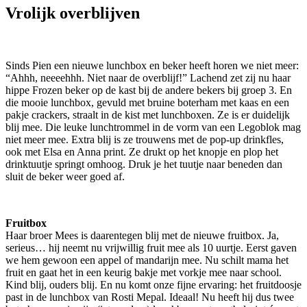
Vrolijk overblijven
Sinds Pien een nieuwe lunchbox en beker heeft horen we niet meer:
“Ahhh, neeeehhh. Niet naar de overblijf!” Lachend zet zij nu haar
hippe Frozen beker op de kast bij de andere bekers bij groep 3. En
die mooie lunchbox, gevuld met bruine boterham met kaas en een
pakje crackers, straalt in de kist met lunchboxen. Ze is er duidelijk
blij mee. Die leuke lunchtrommel in de vorm van een Legoblok mag
niet meer mee. Extra blij is ze trouwens met de pop-up drinkfles,
ook met Elsa en Anna print. Ze drukt op het knopje en plop het
drinktuutje springt omhoog. Druk je het tuutje naar beneden dan
sluit de beker weer goed af.
Fruitbox
Haar broer Mees is daarentegen blij met de nieuwe fruitbox. Ja,
serieus… hij neemt nu vrijwillig fruit mee als 10 uurtje. Eerst gaven
we hem gewoon een appel of mandarijn mee. Nu schilt mama het
fruit en gaat het in een keurig bakje met vorkje mee naar school.
Kind blij, ouders blij. En nu komt onze fijne ervaring: het fruitdoosje
past in de lunchbox van Rosti Mepal. Ideaal! Nu heeft hij dus twee