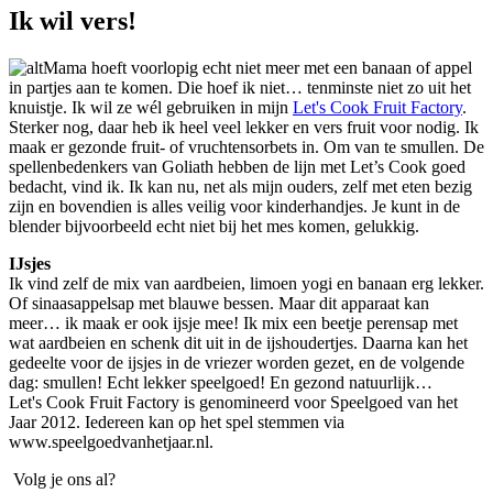
Ik wil vers!
Mama hoeft voorlopig echt niet meer met een banaan of appel
in partjes aan te komen. Die hoef ik niet… tenminste niet zo uit het
knuistje. Ik wil ze wél gebruiken in mijn
Let's Cook Fruit Factory
.
Sterker nog, daar heb ik heel veel lekker en vers fruit voor nodig. Ik
maak er gezonde fruit- of vruchtensorbets in. Om van te smullen. De
spellenbedenkers van Goliath hebben de lijn met Let’s Cook goed
bedacht, vind ik. Ik kan nu, net als mijn ouders, zelf met eten bezig
zijn en bovendien is alles veilig voor kinderhandjes. Je kunt in de
blender bijvoorbeeld echt niet bij het mes komen, gelukkig.
IJsjes
Ik vind zelf de mix van aardbeien, limoen yogi en banaan erg lekker.
Of sinaasappelsap met blauwe bessen. Maar dit apparaat kan
meer… ik maak er ook ijsje mee! Ik mix een beetje perensap met
wat aardbeien en schenk dit uit in de ijshoudertjes. Daarna kan het
gedeelte voor de ijsjes in de vriezer worden gezet, en de volgende
dag: smullen! Echt lekker speelgoed! En gezond natuurlijk…
Let's Cook Fruit Factory is genomineerd voor Speelgoed van het
Jaar 2012. Iedereen kan op het spel stemmen via
www.speelgoedvanhetjaar.nl.
Volg je ons al?