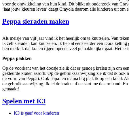
voor de ontwikkeling van hun kind. Dit blijkt uit onderzoek van Crayol
‘laat jouw kleuren leven’ daagt Crayola daarom alle kinderen uit om
Peppa sieraden maken
Als meisje van vijf jaar vind ik het heerlijk om te knutselen. Van te
ik zelf sieraden kan knutselen. Ik heb al eens eerder een Dora ketti
ben merk ik dat kralen rijgen opeens veel gemakkelijker gaat. Het tes
Peppa plakken
Op de voorkant van het doosje zie ik dat er genoeg kralen zijn om ee
gekleurde kralen assorti. Op de gebruiksaanwijzing zie ik dat ik ook n
de vorm van Peppa). Ook papa- en mama big plak ik op een kraal. Als ik
de gebruiksaanwijzing. Ik tel de kralen af en start me de armband. E
gemaakt!
Spelen met K3
K3 is gaaf voor kinderen