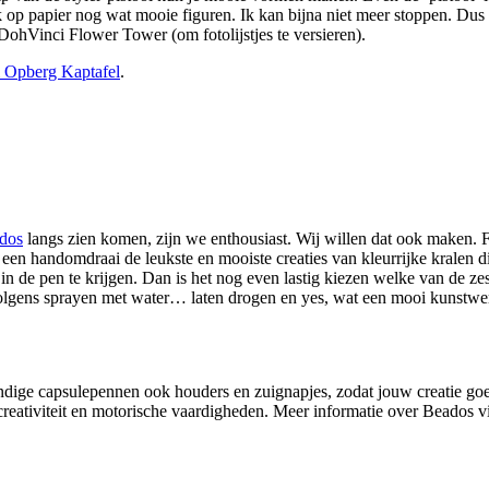
op papier nog wat mooie figuren. Ik kan bijna niet meer stoppen. Dus i
 DohVinci Flower Tower (om fotolijstjes te versieren).
Opberg Kaptafel
.
dos
langs zien komen, zijn we enthousiast. Wij willen dat ook maken. 
in een handomdraai de leukste en mooiste creaties van kleurrijke kralen
es in de pen te krijgen. Dan is het nog even lastig kiezen welke van d
lgens sprayen met water… laten drogen en yes, wat een mooi kunstwerkje.
ge capsulepennen ook houders en zuignapjes, zodat jouw creatie goed te
reativiteit en motorische vaardigheden. Meer informatie over Beados v