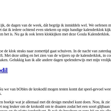
. Kijk, de dagen van de week, dát begrijp ik inmiddels wel. We oefenen
et dat ik iedere ochtend even stiekem op mijn handige kalenderklok kijk
tum het is. Nu ga ik ook leren klokkijken met deze Goula Kalenderklok. 
hoe de klok straks naar zomertijd gaat schuiven. In de nacht van zaterda
jft. Met deze uitleg en het zien van de wijzers op de kalenderklok, in com
maken. Gelukkig kan ik alle andere dagen spelenderwijs met mijn vrolijk
dil
. Nu we van bObles de krokodil mogen testen komt dat speel-gevoel wee
s.
 boekje wat je allemaal met dit design meubel kunt doen. Nou, ik zie het
et nog leuker om de krokodil om te draaien zodat het een soort glijbaa
s op de platte (onder)kant. Ik pak de brochure er eens bij en zie alle