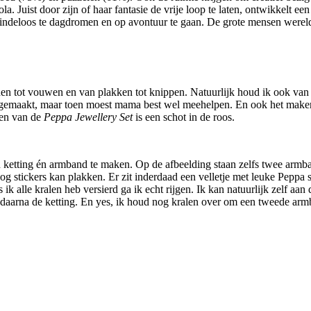
a. Juist door zijn of haar fantasie de vrije loop te laten, ontwikkelt 
 eindeloos te dagdromen en op avontuur te gaan. De grote mensen were
kenen tot vouwen en van plakken tot knippen. Natuurlijk houd ik ook van
ng gemaakt, maar toen moest mama best wel meehelpen. En ook het maken 
ten van de
Peppa Jewellery Set
is een schot in de roos.
n ketting én armband te maken. Op de afbeelding staan zelfs twee armba
og stickers kan plakken. Er zit inderdaad een velletje met leuke Peppa s
 alle kralen heb versierd ga ik echt rijgen. Ik kan natuurlijk zelf aan 
n daarna de ketting. En yes, ik houd nog kralen over om een tweede ar