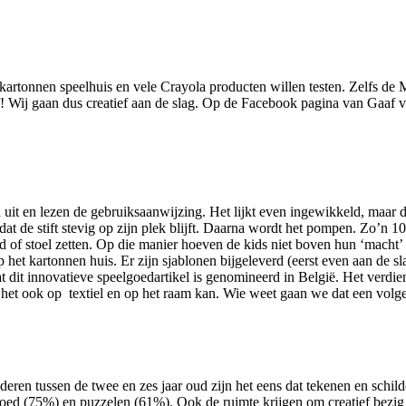
artonnen speelhuis en vele Crayola producten willen testen. Zelfs de M
af! Wij gaan dus creatief aan de slag. Op de Facebook pagina van Gaaf 
en lezen de gebruiksaanwijzing. Het lijkt even ingewikkeld, maar dat b
zodat de stift stevig op zijn plek blijft. Daarna wordt het pompen. Zo’n
d of stoel zetten. Op die manier hoeven de kids niet boven hun ‘macht’ 
op het kartonnen huis. Er zijn sjablonen bijgeleverd (eerst even aan de 
t dit innovatieve speelgoedartikel is genomineerd in België. Het verdi
at het ook op textiel en op het raam kan. Wie weet gaan we dat een vol
ren tussen de twee en zes jaar oud zijn het eens dat tekenen en schilder
oed (75%) en puzzelen (61%). Ook de ruimte krijgen om creatief bezig 