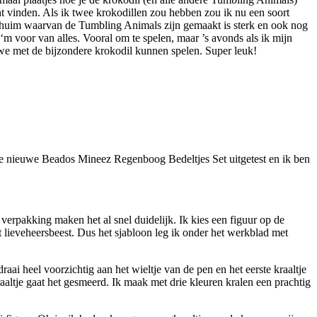
ht vinden. Als ik twee krokodillen zou hebben zou ik nu een soort
 schuim waarvan de Tumbling Animals zijn gemaakt is sterk en ook nog
m voor van alles. Vooral om te spelen, maar ’s avonds als ik mijn
 we met de bijzondere krokodil kunnen spelen. Super leuk!
k de nieuwe Beados Mineez Regenboog Bedeltjes Set uitgetest en ik ben
verpakking maken het al snel duidelijk. Ik kies een figuur op de
 lieveheersbeest. Dus het sjabloon leg ik onder het werkblad met
raai heel voorzichtig aan het wieltje van de pen en het eerste kraaltje
kraaltje gaat het gesmeerd. Ik maak met drie kleuren kralen een prachtig