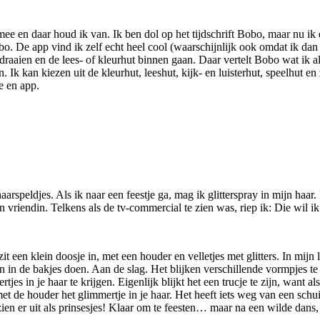
mee en daar houd ik van. Ik ben dol op het tijdschrift Bobo, maar nu i
o. De app vind ik zelf echt heel cool (waarschijnlijk ook omdat ik dan 
en en de lees- of kleurhut binnen gaan. Daar vertelt Bobo wat ik alle
Ik kan kiezen uit de kleurhut, leeshut, kijk- en luisterhut, speelhut en
e en app.
aarspeldjes. Als ik naar een feestje ga, mag ik glitterspray in mijn haa
n vriendin. Telkens als de tv-commercial te zien was, riep ik: Die wil i
 een klein doosje in, met een houder en velletjes met glitters. In mijn 
n en in de bakjes doen. Aan de slag. Het blijken verschillende vormpjes 
es in je haar te krijgen. Eigenlijk blijkt het een trucje te zijn, want al
 met de houder het glimmertje in je haar. Het heeft iets weg van een schui
zien er uit als prinsesjes! Klaar om te feesten… maar na een wilde dans,