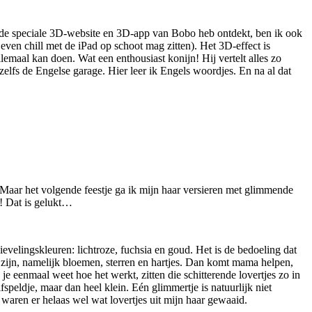
k de speciale 3D-website en 3D-app van Bobo heb ontdekt, ben ik ook
even chill met de iPad op schoot mag zitten). Het 3D-effect is
maal kan doen. Wat een enthousiast konijn! Hij vertelt alles zo
 zelfs de Engelse garage. Hier leer ik Engels woordjes. En na al dat
r. Maar het volgende feestje ga ik mijn haar versieren met glimmende
k! Dat is gelukt…
lievelingskleuren: lichtroze, fuchsia en goud. Het is de bedoeling dat
te zijn, namelijk bloemen, sterren en hartjes. Dan komt mama helpen,
s je eenmaal weet hoe het werkt, zitten die schitterende lovertjes zo in
fspeldje, maar dan heel klein. Eén glimmertje is natuurlijk niet
 waren er helaas wel wat lovertjes uit mijn haar gewaaid.