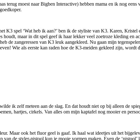
as terug moest naar Bigben Interactive) hebben mama en ik nog eens 
 goedkoper.
et K3 spel ‘Wat heb ik aan?’ ben ik de styliste van K3. Karen, Kristel e
s houdt, maar in dit spel geef ik haar lekker veel zoetroze kleding en ac
 heb de zangeressen van K3 leuk aangekleed. Nu gaan mijn tegenspeler
 geven! Wie als eerste kan raden hoe de K3-meiden gekleed zijn, wordt 
de ik zelf meteen aan de slag. En dat houdt niet op bij alleen de spiege
oemen, hartjes, cirkels. Van alles om mijn kaptafel nog mooier en perso
eur. Maar ook het fluor geel is gaaf. Ik haal wat ideetjes uit het bijge
hulp van de styler-pistool kun je mooie vormen maken. Even de ‘pistool’ 