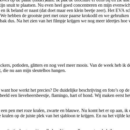
zijn snuit te plaatsen. Nu even heel goed concentreren en mijn evenwic
 en ik beland er naast (dat doet maar een klein beetje zeer). Het EVA
. We hebben de grootste pret met onze paarse krokodil en we gebruiken ‘
asbak dus. Na het zien van het filmpje krijgen we nog meer ideetjes hoe
stickers, potloden, glitters en nog veel meer moois. Van de week heb i
 die nu aan mijn sleutelbos hangen.
 want hoe werkt het precies? De duidelijke beschrijving en foto’s op de 
eeld een lieveheersbeestje, flamingo, hart of hond. Wij maken eerst het
k een pen met roze kralen, zwarte en blauwe. Nu komt het er op aan, ik d
 kralen op de juiste plek van het sjabloon te krijgen. En na het vijfde 