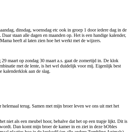
 maandag, dinsdag, woensdag etc ook in groep 1 door iedere dag in de
. Daar staan alle dagen en maanden op. Het is een handige kalender,
Mama heeft al laten zien hoe het werkt met de wijzers.
g 29 maart op zondag 30 maart a.s. gaat de zomertijd in. De klok
binatie met de lente, is het wel duidelijk voor mij. Eigenlijk best
e kalenderklok aan de slag.
r helemaal terug. Samen met mijn broer leven we ons uit met het
 niet als een meubel hoor, behalve dat het op een trapje lijkt. Dit is
n wordt. Dan komt mijn broer de kamer in en ziet in deze bObles
maal plaatjes hoe je de krokodil (en alle andere Tumbling Animals)