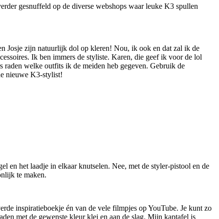
verder gesnuffeld op de diverse webshops waar leuke K3 spullen
n Josje zijn natuurlijk dol op kleren! Nou, ik ook en dat zal ik de
cessoires. Ik ben immers de styliste. Karen, die geef ik voor de lol
s raden welke outfits ik de meiden heb gegeven. Gebruik de
de nieuwe K3-stylist!
l en het laadje in elkaar knutselen. Nee, met de styler-pistool en de
onlijk te maken.
leverde inspiratieboekje én van de vele filmpjes op YouTube. Je kunt zo
laden met de gewenste kleur klei en aan de slag. Mijn kaptafel is