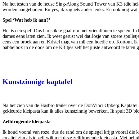
Na het testen van de heuse Sing-Along Sound Tower van K3 (die hela
worden aangeboden. En yes, ik zag iets ander leuks. En ook nog wat
Spel ‘Wat heb ik aan?’
Het is een spel! Dus hartstikke gaaf om met vriendinnen te spelen. In h
dames eens laten zien. Ik weet gerust wel dat Josje van stoere spulletje
eens een broek aan en Kristel mag van mij een hoedje op. Kortom, ik
babbelbox in de doos om de K3ʼtjes zelf het juiste antwoord te laten
Kunstzinnige kaptafel
Na het zien van de Hasbro trailer over de DohVinci Opberg Kaptafel wil
gekleurde kleipasta kan ik alles kunstzinnig bewerken. Ik spuit 3D bl
Zelfdrogende kleipasta
Ik houd vooral van roze, dus de rand om de spiegel krijgt vooral die kl
creatief zijn als je zelf wilt met deze zelfdrogende kleipasta. Met be