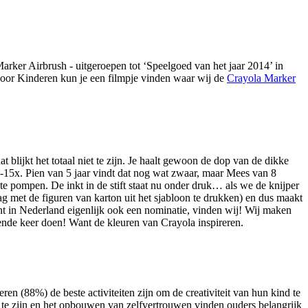
arker Airbrush - uitgeroepen tot ‘Speelgoed van het jaar 2014’ in
voor Kinderen kun je een filmpje vinden waar wij de
Crayola Marker
lijkt het totaal niet te zijn. Je haalt gewoon de dop van de dikke
 10-15x. Pien van 5 jaar vindt dat nog wat zwaar, maar Mees van 8
te pompen. De inkt in de stift staat nu onder druk… als we de knijper
slag met de figuren van karton uit het sjabloon te drukken) en dus maakt
ent in Nederland eigenlijk ook een nominatie, vinden wij! Wij maken
gende keer doen! Want de kleuren van Crayola inspireren.
en (88%) de beste activiteiten zijn om de creativiteit van hun kind te
te zijn en het opbouwen van zelfvertrouwen vinden ouders belangrijk