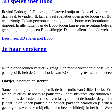
3D spelen met Bobo
Ik vind Bobo gaaf. Dat vrolijke blauwe konijn maakt veel avonturen 
daar vaak te vinden. Ik kan er veel spelletjes doen in de boom van Bob
waanzinnig. Ik kan gewoon een rondje om de boom met boomhutten draai
grappig. In alle hutten van de Bobo-boom kun je een avontuur beleven. 
getrain kijk ik graag een Bobo-filmpje. Dat kan allemaal op de websit
Lees meer: 3D spelen met Bobo
Je haar versieren
Mijn blonde lokken versier ik graag. Een mooie vlecht er in of leuke h
pailletjes! Ik heb de Glitter Locks van BOTI al uitgetest samen met ee
Hartjes, bloemen en sterren
Samen met mijn vriendin open ik de haarstudio van Glitter Locks. Er zit
we de lovertjes (ik noem ze pailletten) uit het stickervelletje drukke
want het is de eerste keer best even lastig om met de houder de glimmertj
je haar. Je drukt een paillet in de houder, pakt een haarlok en je druk
genoeg, dus we maken bij elkaar een heel ‘schilderij’ in het haar. We 