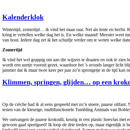
Kalenderklok
Wintertijd, zomertijd… ik vind het maar raar. Net als lente en herfst
kring te vertellen welke dag het is. En welke maand! Meester weet ni
van hout. Iedere dag zet ik het schuifje verder om te weten welke da
Zomertijd
Ik vind het wel grappig om aan die wijzers te draaien en ook te zien 
wordt een uurtje vooruit gezet, waardoor het ’s avonds langer licht bli
jammer dat ik maar twee keer per jaar zo’n sprongetje in de tijd kan 
Klimmen, springen, glijden… op een kroko
Op de crèche had ik al eens gespeeld met zo’n stoere, paarse olifant
testen van de kleurige, multifunctionele Tumbling Animals van Boble
We ontvangen de paarse krokodil, keurig in een plastic hoes/tas met een
gewoon gaaf speelgoed! Ik loop de drie treden op, maar eigenlijk is h
krokodil meer een soort wiebel-skateboard. Samen maken we coole move