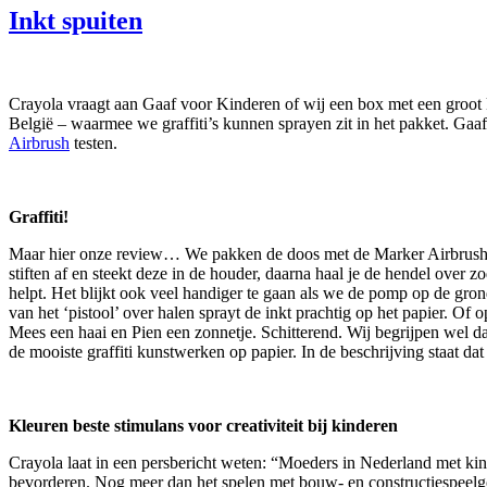
Inkt spuiten
Crayola vraagt aan Gaaf voor Kinderen of wij een box met een groot k
België – waarmee we graffiti’s kunnen sprayen zit in het pakket. Ga
Airbrush
testen.
Graffiti!
Maar hier onze review… We pakken de doos met de Marker Airbrush uit 
stiften af en steekt deze in de houder, daarna haal je de hendel over 
helpt. Het blijkt ook veel handiger te gaan als we de pomp op de gron
van het ‘pistool’ over halen sprayt de inkt prachtig op het papier. Of 
Mees een haai en Pien een zonnetje. Schitterend. Wij begrijpen wel da
de mooiste graffiti kunstwerken op papier. In de beschrijving staat d
Kleuren beste stimulans voor creativiteit bij kinderen
Crayola laat in een persbericht weten: “Moeders in Nederland met kinde
bevorderen. Nog meer dan het spelen met bouw- en constructiespeelg