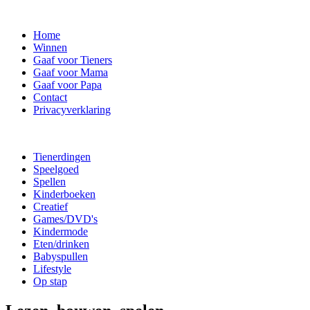
Home
Winnen
Gaaf voor Tieners
Gaaf voor Mama
Gaaf voor Papa
Contact
Privacyverklaring
Tienerdingen
Speelgoed
Spellen
Kinderboeken
Creatief
Games/DVD's
Kindermode
Eten/drinken
Babyspullen
Lifestyle
Op stap