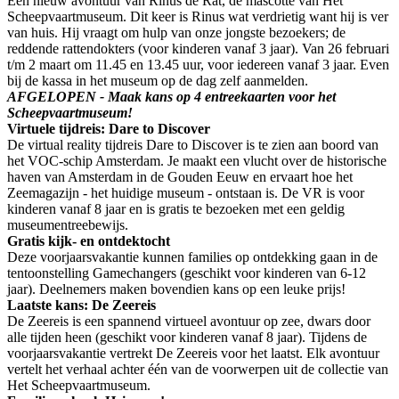
Een nieuw avontuur van Rinus de Rat, de mascotte van Het
Scheepvaartmuseum. Dit keer is Rinus wat verdrietig want hij is ver
van huis. Hij vraagt om hulp van onze jongste bezoekers; de
reddende rattendokters (voor kinderen vanaf 3 jaar). Van 26 februari
t/m 2 maart om 11.45 en 13.45 uur, voor iedereen vanaf 3 jaar. Even
bij de kassa in het museum op de dag zelf aanmelden.
AFGELOPEN - Maak kans op 4 entreekaarten voor het
Scheepvaartmuseum!
Virtuele tijdreis: Dare to Discover
De virtual reality tijdreis Dare to Discover is te zien aan boord van
het VOC-schip Amsterdam. Je maakt een vlucht over de historische
haven van Amsterdam in de Gouden Eeuw en ervaart hoe het
Zeemagazijn - het huidige museum - ontstaan is. De VR is voor
kinderen vanaf 8 jaar en is gratis te bezoeken met een geldig
museumentreebewijs.
Gratis kijk- en ontdektocht
Deze voorjaarsvakantie kunnen families op ontdekking gaan in de
tentoonstelling Gamechangers (geschikt voor kinderen van 6-12
jaar). Deelnemers maken bovendien kans op een leuke prijs!
Laatste kans: De Zeereis
De Zeereis is een spannend virtueel avontuur op zee, dwars door
alle tijden heen (geschikt voor kinderen vanaf 8 jaar). Tijdens de
voorjaarsvakantie vertrekt De Zeereis voor het laatst. Elk avontuur
vertelt het verhaal achter één van de voorwerpen uit de collectie van
Het Scheepvaartmuseum.