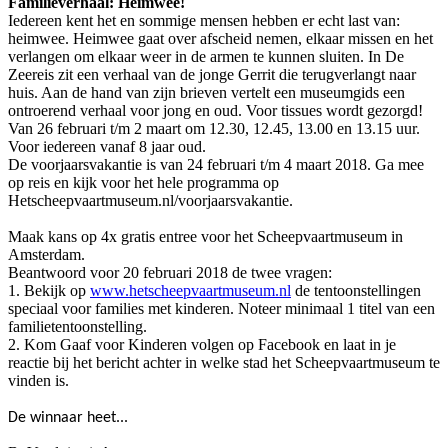
Familieverhaal: Heimwee!
Iedereen kent het en sommige mensen hebben er echt last van:
heimwee. Heimwee gaat over afscheid nemen, elkaar missen en het
verlangen om elkaar weer in de armen te kunnen sluiten. In De
Zeereis zit een verhaal van de jonge Gerrit die terugverlangt naar
huis. Aan de hand van zijn brieven vertelt een museumgids een
ontroerend verhaal voor jong en oud. Voor tissues wordt gezorgd!
Van 26 februari t/m 2 maart om 12.30, 12.45, 13.00 en 13.15 uur.
Voor iedereen vanaf 8 jaar oud.
De voorjaarsvakantie is van 24 februari t/m 4 maart 2018. Ga mee
op reis en kijk voor het hele programma op
Hetscheepvaartmuseum.nl/voorjaarsvakantie.
Maak kans op 4x gratis entree voor het Scheepvaartmuseum in
Amsterdam.
Beantwoord voor 20 februari 2018 de twee vragen:
1. Bekijk op
www.hetscheepvaartmuseum.nl
de tentoonstellingen
speciaal voor families met kinderen. Noteer minimaal 1 titel van een
familietentoonstelling.
2. Kom Gaaf voor Kinderen volgen op Facebook en laat in je
reactie bij het bericht achter in welke stad het Scheepvaartmuseum te
vinden is.
De winnaar heet...