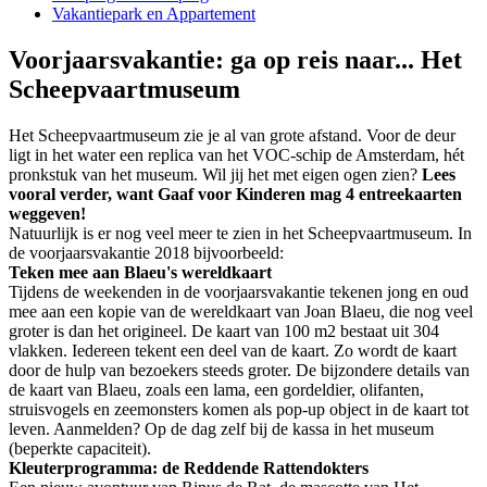
Vakantiepark en Appartement
Voorjaarsvakantie: ga op reis naar... Het
Scheepvaartmuseum
Het Scheepvaartmuseum zie je al van grote afstand. Voor de deur
ligt in het water een replica van het VOC-schip de Amsterdam, hét
pronkstuk van het museum. Wil jij het met eigen ogen zien?
Lees
vooral verder, want Gaaf voor Kinderen mag 4 entreekaarten
weggeven!
Natuurlijk is er nog veel meer te zien in het Scheepvaartmuseum. In
de voorjaarsvakantie 2018 bijvoorbeeld:
Teken mee aan Blaeu's wereldkaart
Tijdens de weekenden in de voorjaarsvakantie tekenen jong en oud
mee aan een kopie van de wereldkaart van Joan Blaeu, die nog veel
groter is dan het origineel. De kaart van 100 m2 bestaat uit 304
vlakken. Iedereen tekent een deel van de kaart. Zo wordt de kaart
door de hulp van bezoekers steeds groter. De bijzondere details van
de kaart van Blaeu, zoals een lama, een gordeldier, olifanten,
struisvogels en zeemonsters komen als pop-up object in de kaart tot
leven. Aanmelden? Op de dag zelf bij de kassa in het museum
(beperkte capaciteit).
Kleuterprogramma: de Reddende Rattendokters