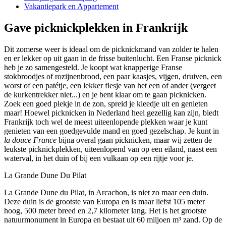
Vakantiepark en Appartement
Gave picknickplekken in Frankrijk
Dit zomerse weer is ideaal om de picknickmand van zolder te halen
en er lekker op uit gaan in de frisse buitenlucht. Een Franse picknick
heb je zo samengesteld. Je koopt wat knapperige Franse
stokbroodjes of rozijnenbrood, een paar kaasjes, vijgen, druiven, een
worst of een patétje, een lekker flesje van het een of ander (vergeet
de kurkentrekker niet...) en je bent klaar om te gaan picknicken.
Zoek een goed plekje in de zon, spreid je kleedje uit en genieten
maar! Hoewel picknicken in Nederland heel gezellig kan zijn, biedt
Frankrijk toch wel de meest uiteenlopende plekken waar je kunt
genieten van een goedgevulde mand en goed gezelschap. Je kunt in
la douce France
bijna overal gaan picknicken, maar wij zetten de
leukste picknickplekken, uiteenlopend van op een eiland, naast een
waterval, in het duin of bij een vulkaan op een rijtje voor je.
La Grande Dune Du Pilat
La Grande Dune du Pilat, in Arcachon, is niet zo maar een duin.
Deze duin is de grootste van Europa en is maar liefst 105 meter
hoog, 500 meter breed en 2,7 kilometer lang. Het is het grootste
natuurmonument in Europa en bestaat uit 60 miljoen m³ zand. Op de