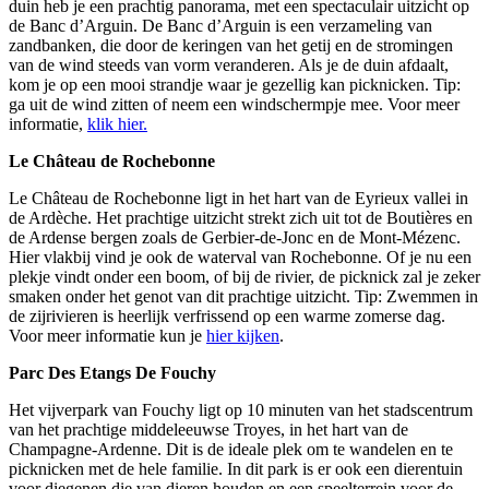
duin heb je een prachtig panorama, met een spectaculair uitzicht op
de Banc d’Arguin. De Banc d’Arguin is een verzameling van
zandbanken, die door de keringen van het getij en de stromingen
van de wind steeds van vorm veranderen. Als je de duin afdaalt,
kom je op een mooi strandje waar je gezellig kan picknicken. Tip:
ga uit de wind zitten of neem een windschermpje mee. Voor meer
informatie,
klik hier.
Le Château de Rochebonne
Le Château de Rochebonne ligt in het hart van de Eyrieux vallei in
de Ardèche. Het prachtige uitzicht strekt zich uit tot de Boutières en
de Ardense bergen zoals de Gerbier-de-Jonc en de Mont-Mézenc.
Hier vlakbij vind je ook de waterval van Rochebonne. Of je nu een
plekje vindt onder een boom, of bij de rivier, de picknick zal je zeker
smaken onder het genot van dit prachtige uitzicht. Tip: Zwemmen in
de zijrivieren is heerlijk verfrissend op een warme zomerse dag.
Voor meer informatie kun je
hier kijken
.
Parc Des Etangs De Fouchy
Het vijverpark van Fouchy ligt op 10 minuten van het stadscentrum
van het prachtige middeleeuwse Troyes, in het hart van de
Champagne-Ardenne. Dit is de ideale plek om te wandelen en te
picknicken met de hele familie. In dit park is er ook een dierentuin
voor diegenen die van dieren houden en een speelterrein voor de