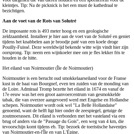
kleintjes. Tip: Na de picknick is het een must de kathedraal te
bezichtigen.
Aan de voet van de Rots van Solutré
De imposante rots is 493 meter hoog en een geologische
zeldzaamheid. Installeer je hier aan de voet van de Solutré en geniet
tijdens het knabbelen aan je broodje paté van een koele droge
Pouilly-Fuissé. Deze wereldwijd bekende witte wijn vindt hier zijn
oorsprong. Tip: neem een wijnkoeler mee om je fles lekker fris te
houden in de hitte.
Het eiland van Noirmoutier (Île de Noirmoutier)
Noirmoutier is een berucht oud smokkelaarseiland voor de Franse
kust in de baai van Bourgnef, even ten zuiden van de monding van
de Loire. Admiraal Tromp bezette het eiland in 1674 en vanaf de
17e eeuw was het een groot aanvoercentrum van gesmokkelde
tabak, die van overzee aangevoerd werd met Engelse en Hollandse
schepen. Noirmoutier wordt ook wel "La Belle Hollandaise"
genoemd, want de helft ligt hier onder de zeespiegel, getuige de
zoutmoerassen. Dit eiland is verbonden met het vasteland via een
brug of anders via de "Passage du Gois", een weg van 4 km, die
tevoorschijn komt tijdens eb. Tip: bezoek de toeristische haventjes
van Noirmoutier-en-l'Île en van L'Épine.