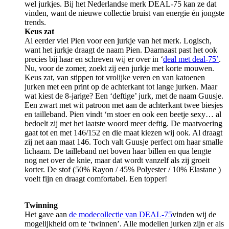
wel jurkjes. Bij het Nederlandse merk DEAL-75 kan ze dat
vinden, want de nieuwe collectie bruist van energie én jongste
trends.
Keus zat
Al eerder viel Pien voor een jurkje van het merk. Logisch,
want het jurkje draagt de naam Pien. Daarnaast past het ook
precies bij haar en schreven wij er over in ‘
deal met deal-75’
.
Nu, voor de zomer, zoekt zij een jurkje met korte mouwen.
Keus zat, van stippen tot vrolijke veren en van katoenen
jurken met een print op de achterkant tot lange jurken. Maar
wat kiest de 8-jarige? Een ‘deftige’ jurk, met de naam Guusje.
Een zwart met wit patroon met aan de achterkant twee biesjes
en tailleband. Pien vindt ‘m stoer en ook een beetje sexy… al
bedoelt zij met het laatste woord meer deftig. De maatvoering
gaat tot en met 146/152 en die maat kiezen wij ook. Al draagt
zij net aan maat 146. Toch valt Guusje perfect om haar smalle
lichaam. De tailleband net boven haar billen en qua lengte
nog net over de knie, maar dat wordt vanzelf als zij groeit
korter. De stof (50% Rayon / 45% Polyester / 10% Elastane )
voelt fijn en draagt comfortabel. Een topper!
Twinning
Het gave aan
de modecollectie van DEAL-75
vinden wij de
mogelijkheid om te ‘twinnen’. Alle modellen jurken zijn er als