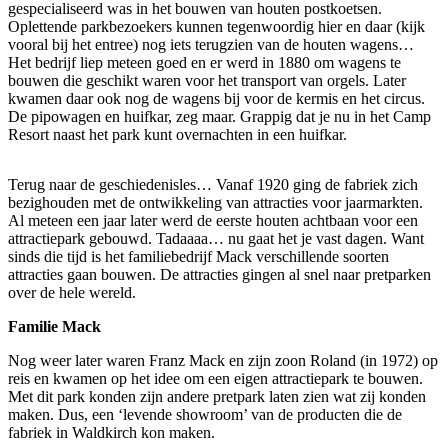
gespecialiseerd was in het bouwen van houten postkoetsen.
Oplettende parkbezoekers kunnen tegenwoordig hier en daar (kijk
vooral bij het entree) nog iets terugzien van de houten wagens…
Het bedrijf liep meteen goed en er werd in 1880 om wagens te
bouwen die geschikt waren voor het transport van orgels. Later
kwamen daar ook nog de wagens bij voor de kermis en het circus.
De pipowagen en huifkar, zeg maar. Grappig dat je nu in het Camp
Resort naast het park kunt overnachten in een huifkar.
Terug naar de geschiedenisles… Vanaf 1920 ging de fabriek zich
bezighouden met de ontwikkeling van attracties voor jaarmarkten.
Al meteen een jaar later werd de eerste houten achtbaan voor een
attractiepark gebouwd. Tadaaaa… nu gaat het je vast dagen. Want
sinds die tijd is het familiebedrijf Mack verschillende soorten
attracties gaan bouwen. De attracties gingen al snel naar pretparken
over de hele wereld.
Familie Mack
Nog weer later waren Franz Mack en zijn zoon Roland (in 1972) op
reis en kwamen op het idee om een eigen attractiepark te bouwen.
Met dit park konden zijn andere pretpark laten zien wat zij konden
maken. Dus, een ‘levende showroom’ van de producten die de
fabriek in Waldkirch kon maken.