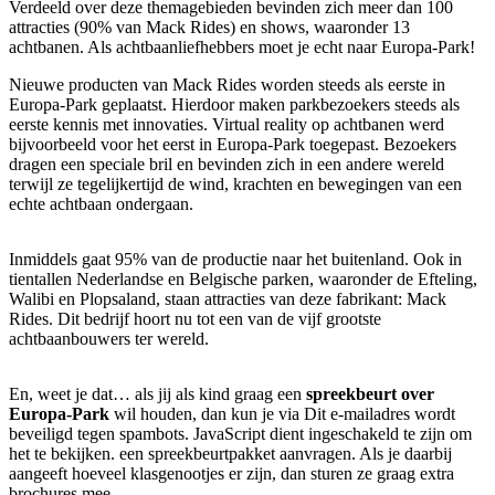
Verdeeld over deze themagebieden bevinden zich meer dan 100
attracties (90% van Mack Rides) en shows, waaronder 13
achtbanen. Als achtbaanliefhebbers moet je echt naar Europa-Park!
Nieuwe producten van Mack Rides worden steeds als eerste in
Europa-Park geplaatst. Hierdoor maken parkbezoekers steeds als
eerste kennis met innovaties. Virtual reality op achtbanen werd
bijvoorbeeld voor het eerst in Europa-Park toegepast. Bezoekers
dragen een speciale bril en bevinden zich in een andere wereld
terwijl ze tegelijkertijd de wind, krachten en bewegingen van een
echte achtbaan ondergaan.
Inmiddels gaat 95% van de productie naar het buitenland. Ook in
tientallen Nederlandse en Belgische parken, waaronder de Efteling,
Walibi en Plopsaland, staan attracties van deze fabrikant: Mack
Rides. Dit bedrijf hoort nu tot een van de vijf grootste
achtbaanbouwers ter wereld.
En, weet je dat… als jij als kind graag een
spreekbeurt over
Europa-Park
wil houden, dan kun je via
Dit e-mailadres wordt
beveiligd tegen spambots. JavaScript dient ingeschakeld te zijn om
het te bekijken.
een spreekbeurtpakket aanvragen. Als je daarbij
aangeeft hoeveel klasgenootjes er zijn, dan sturen ze graag extra
brochures mee.