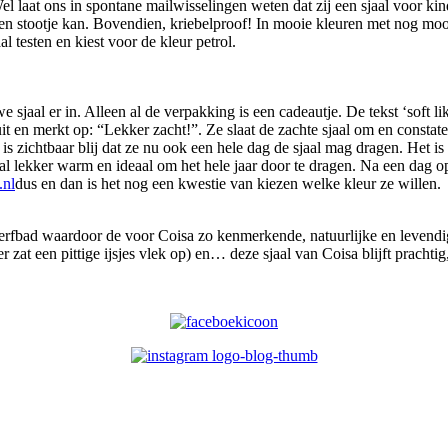
laat ons in spontane mailwisselingen weten dat zij een sjaal voor kinde
n stootje kan. Bovendien, kriebelproof! In mooie kleuren met nog moo
 testen en kiest voor de kleur petrol.
 sjaal er in. Alleen al de verpakking is een cadeautje. De tekst ‘soft l
uit en merkt op: “Lekker zacht!”. Ze slaat de zachte sjaal om en constat
 is zichtbaar blij dat ze nu ook een hele dag de sjaal mag dragen. Het is
sjaal lekker warm en ideaal om het hele jaar door te dragen. Na een da
.nl
dus en dan is het nog een kwestie van kiezen welke kleur ze willen.
erfbad waardoor de voor Coisa zo kenmerkende, natuurlijke en levendig
r zat een pittige ijsjes vlek op) en… deze sjaal van Coisa blijft prachti