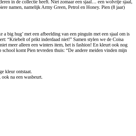
ren in de collectie heeft. Niet zomaar een sjaal… een wolvrije sjaal,
iere namen, namelijk Army Green, Petrol en Honey. Pien (8 jaar)
ike a big hug’ met een afbeelding van een pinguïn met een sjaal om is
eert: “Kriebelt of prikt inderdaad niet!” Samen stylen we de Coisa
 niet meer alleen een winters item, het is fashion! En kleurt ook nog
g op school komt Pien tevreden thuis: “De andere meiden vinden mijn
e kleur ontstaat.
g, ook na een wasbeurt.