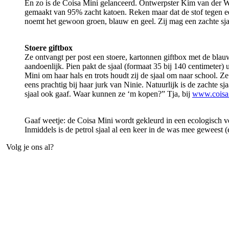
En zo is de Coisa Mini gelanceerd. Ontwerpster Kim van der Wel 
gemaakt van 95% zacht katoen. Reken maar dat de stof tegen ee
noemt het gewoon groen, blauw en geel. Zij mag een zachte sjaal
Stoere giftbox
Ze ontvangt per post een stoere, kartonnen giftbox met de blauwe
aandoenlijk. Pien pakt de sjaal (formaat 35 bij 140 centimeter) 
Mini om haar hals en trots houdt zij de sjaal om naar school. Ze
eens prachtig bij haar jurk van Ninie. Natuurlijk is de zachte 
sjaal ook gaaf. Waar kunnen ze ‘m kopen?” Tja, bij
www.coisa
Gaaf weetje: de Coisa Mini wordt gekleurd in een ecologisch v
Inmiddels is de petrol sjaal al een keer in de was mee geweest (e
Volg je ons al?