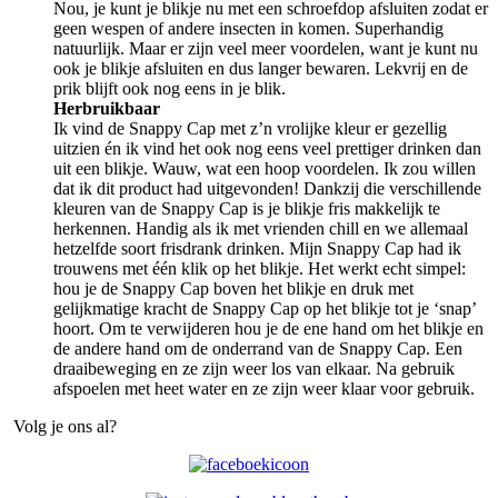
Nou, je kunt je blikje nu met een schroefdop afsluiten zodat er
geen wespen of andere insecten in komen. Superhandig
natuurlijk. Maar er zijn veel meer voordelen, want je kunt nu
ook je blikje afsluiten en dus langer bewaren. Lekvrij en de
prik blijft ook nog eens in je blik.
Herbruikbaar
Ik vind de Snappy Cap met z’n vrolijke kleur er gezellig
uitzien én ik vind het ook nog eens veel prettiger drinken dan
uit een blikje. Wauw, wat een hoop voordelen. Ik zou willen
dat ik dit product had uitgevonden! Dankzij die verschillende
kleuren van de Snappy Cap is je blikje fris makkelijk te
herkennen. Handig als ik met vrienden chill en we allemaal
hetzelfde soort frisdrank drinken. Mijn Snappy Cap had ik
trouwens met één klik op het blikje. Het werkt echt simpel:
hou je de Snappy Cap boven het blikje en druk met
gelijkmatige kracht de Snappy Cap op het blikje tot je ‘snap’
hoort. Om te verwijderen hou je de ene hand om het blikje en
de andere hand om de onderrand van de Snappy Cap. Een
draaibeweging en ze zijn weer los van elkaar. Na gebruik
afspoelen met heet water en ze zijn weer klaar voor gebruik.
Volg je ons al?